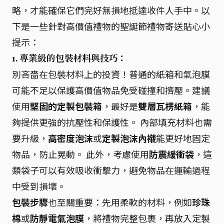
略，才能確保它們完好無損地抵達收件人手中。以
下是一些針對高價值禮物的聖誕節禮物寄送貼心小
提示：
1. 專業級的包裝材料與技巧：
別吝嗇在包裝材料上的投資！普通的紙箱和氣泡膜
可能不足以保護高價值物品免受碰撞和擠壓。建議
使用
堅固的定製包裝箱
，最好是
雙層瓦楞紙箱
，能
夠提供更強的抗壓性和保護性。 內部填充材料也需
要升級，
高密度泡沫
或
定製泡沫內襯
能更好地固定
物品，防止晃動。 此外，考慮使用
防震緩衝袋
，這
類袋子可以有效吸收衝擊力，避免物品在運輸過程
中受到損壞。
包裝步驟
也至關重要：先用柔軟的材料，例如
珍珠
棉
或
防靜電氣泡膜
，將禮物完整包裹，再放入定製