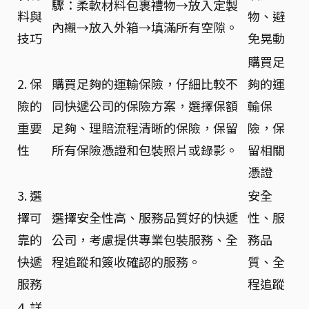
驟：柔軟材料包裹禮物→放入定製
料與
物、避
內襯→放入外箱→填滿所有空隙。
技巧
免晃動
購買足
2. 保
購買足夠的運輸保險，仔細比較不
夠的運
險的
同快遞公司的保險方案，選擇保額
輸保
重要
足夠、理賠流程清晰的保險，保留
險，保
性
所有保險憑證和包裝照片或錄影。
留相關
憑證
3. 選
安全
擇可
選擇安全性高、服務品質好的快遞
性、服
靠的
公司，考慮提供專業包裝服務、全
務品
快遞
程追蹤和簽收確認的服務。
質、全
服務
程追蹤
4. 詳