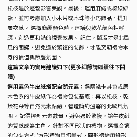
松枝過於蓬鬆影響美觀。最後，運用麻繩或棉線綁
紮，並可考慮加入小木片或木珠等小巧飾品，提升
層次感。 選擇麻繩顏色時，建議與乾花顏色相呼
應，創造更和諧的視覺效果。 記住，簡潔才是北歐
風的關鍵，避免過於繁複的裝飾，才能突顯禮物本
身的價值與節慶氛圍。
這篇文章的實用建議如下(更多細節請繼續往下閱
讀)
選用素色牛皮紙搭配自然元素：
選購淺卡其色或原
木色系的牛皮紙作為禮物包裝基底，再以松枝、乾
燥花朵等自然元素點綴，營造簡約溫馨的北歐風氛
圍。 記得控制元素數量，避免過於繁複，讓牛皮紙
的質感成為主角。 針對不同形狀的禮物，選擇合適
的包裝方式 (方形禮物用摺疊式，圓形禮物用錐形