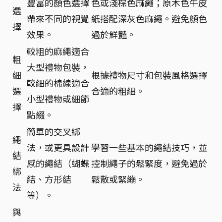
豐富的顏色選擇
色或淺棕色麻繩；原木色牛皮
選
帶來不同的視覺
紙搭配深灰色麻繩。避免顏色
擇
效果。
過於鮮豔。
較粗的麻繩適合
粗
大型禮物包裝，
細
根據禮物尺寸和包裝風格選擇
較細的棉線適合
選
合適的粗細。
小型禮物或細節
擇
點綴。
簡單的交叉綁
繩
法，或更具設計
學習一些基本的繩結技巧，並
結
感的繩結（蝴蝶
控制繩子的鬆緊度，避免過於
綁
結、方形結
鬆散或緊繃。
法
等）。
與