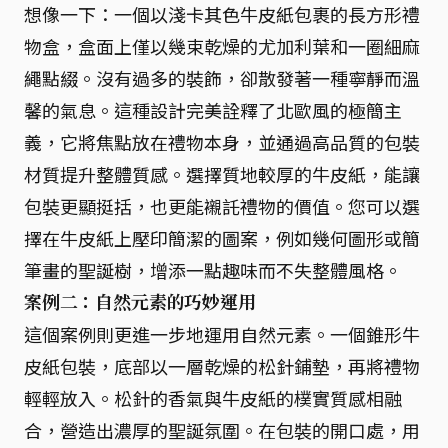
想像一下：一個以淺卡其色牛皮紙包裹的長方形禮
物盒，盒面上僅以幾束乾燥的尤加利葉和一圈細麻
繩點綴。沒有過多的裝飾，卻散發著一種寧靜而溫
馨的氣息。這種設計完美詮釋了北歐風的極簡主
義，它將焦點放在禮物本身，並通過高品質的包裝
材質提升整體質感。選擇質地較厚的牛皮紙，能讓
包裝更顯挺括，也更能襯託禮物的價值。您可以選
擇在牛皮紙上壓印簡潔的圖案，例如幾何圖形或簡
筆畫的聖誕樹，增添一點趣味而不失整體風格。
案例二：自然元素的巧妙運用
這個案例則更進一步地運用自然元素。一個錐形牛
皮紙包裝，底部以一層乾燥的松針鋪墊，再將禮物
輕輕放入。松針的香氣與牛皮紙的樸實質感相融
合，營造出濃厚的聖誕氛圍。在包裝的開口處，用