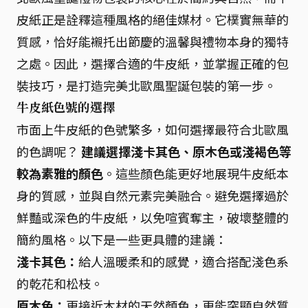
皮紙正是詮釋這種風格的絕佳媒材。它樸實無華的
質感，恰好能襯托出節慶的溫馨與禮物本身的獨特
之處。因此，選擇合適的牛皮紙，並掌握正確的包
裝技巧，是打造完美北歐風聖誕包裝的第一步。
牛皮紙色號的選擇
市面上牛皮紙的色號繁多，如何選擇最符合北歐風
的色調呢？
建議選擇淺卡其色、原木色或淺褐色等
較為素雅的顏色
。這些顏色能更好地展現牛皮紙本
身的質感，並與自然元素完美融合。避免選擇過於
鮮豔或深色的牛皮紙，以免喧賓奪主，破壞整體的
簡約風格。以下是一些更具體的建議：
淺卡其色：
給人溫暖柔和的感覺，適合搭配淺色系
的乾花和松枝。
原木色：
更接近木材的天然顏色，更能突顯自然質