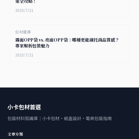
策全攻略！
2025/7/21
包材選擇
霧面OPP袋 vs. 亮面OPP袋：哪種更能襯托商品質感？
專家解析包裝魅力
2025/7/21
小卡包材首選
包裝材料知識庫｜小卡包材・紙盒設計・電商包裝指南
文章分類