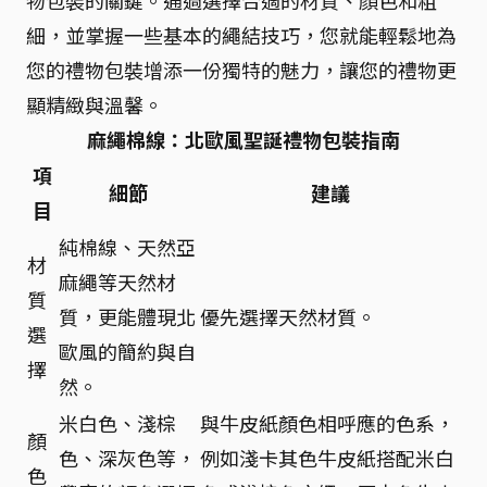
物包裝的關鍵。通過選擇合適的材質、顏色和粗
細，並掌握一些基本的繩結技巧，您就能輕鬆地為
您的禮物包裝增添一份獨特的魅力，讓您的禮物更
顯精緻與溫馨。
麻繩棉線：北歐風聖誕禮物包裝指南
項
細節
建議
目
純棉線、天然亞
材
麻繩等天然材
質
質，更能體現北
優先選擇天然材質。
選
歐風的簡約與自
擇
然。
米白色、淺棕
與牛皮紙顏色相呼應的色系，
顏
色、深灰色等，
例如淺卡其色牛皮紙搭配米白
色