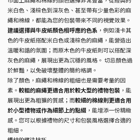
市面上麻繩和棉線的顏色選擇非常豐富，從經典的
米白色、淺棕色到深灰色、甚至帶有少量色彩的麻
繩和棉線，都能為您的包裝帶來不同的視覺效果。
建議選擇與牛皮紙顏色相呼應的色系
，例如淺卡其
色的牛皮紙搭配米白色或淺棕色的麻繩，能營造出
溫暖和諧的氛圍；而原木色的牛皮紙則可以搭配深
灰色的麻繩，展現出更為沉穩的風格。 切忌顏色過
於鮮豔，以免破壞整體的簡約格調。
除了顏色，麻繩和棉線的粗細也是需要考量的因
素。
較粗的麻繩更適合用於較大型的禮物包裝
，能
展現出更為粗獷的質感；而
較細的棉線則更適合用
於小型禮物或作為細節上的點綴
，能增添一份精緻
感。您可以根據禮物的尺寸和包裝風格選擇合適的
粗細。