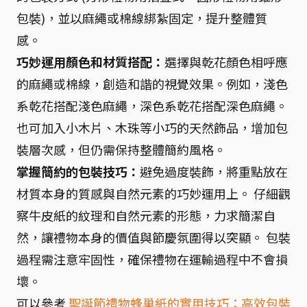
包裝)，並以麻繩或棉線綁紮固定，提升整體質
感。
巧妙運用顏色和材質搭配：
選擇與乾花顏色相呼應
的麻繩或棉線，創造和諧的視覺效果。例如，淺色
系乾花搭配淺色麻繩，深色系乾花搭配深色麻繩。
也可加入小木片、木珠等小巧的天然飾品，增加包
裝層次感，但仍需保持整體簡約風格。
掌握簡約的包裝技巧：
避免過度裝飾，將重點放在
材質本身的質感與自然元素的巧妙運用上。 仔細觀
察牛皮紙的紋理和自然元素的形態，力求簡潔自
然，讓禮物本身的價值與節慶氛圍得以突顯。 包裝
過程需注意牢固性，確保禮物在運輸過程中不會損
壞。
可以參考
聖誕節禮物蜂巢紙的實用技巧：高效包裝