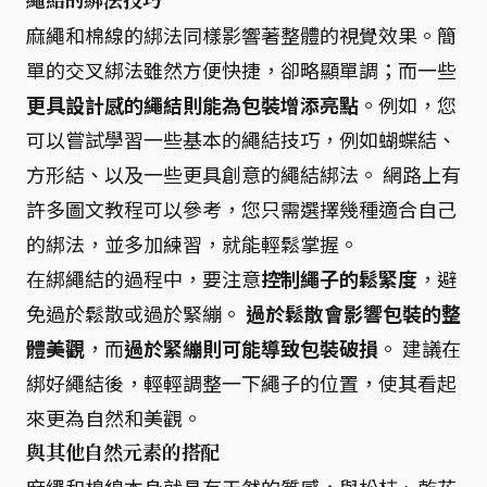
繩結的綁法技巧
麻繩和棉線的綁法同樣影響著整體的視覺效果。簡
單的交叉綁法雖然方便快捷，卻略顯單調；而一些
更具設計感的繩結則能為包裝增添亮點
。例如，您
可以嘗試學習一些基本的繩結技巧，例如蝴蝶結、
方形結、以及一些更具創意的繩結綁法。 網路上有
許多圖文教程可以參考，您只需選擇幾種適合自己
的綁法，並多加練習，就能輕鬆掌握。
在綁繩結的過程中，要注意
控制繩子的鬆緊度
，避
免過於鬆散或過於緊繃。
過於鬆散會影響包裝的整
體美觀
，而
過於緊繃則可能導致包裝破損
。 建議在
綁好繩結後，輕輕調整一下繩子的位置，使其看起
來更為自然和美觀。
與其他自然元素的搭配