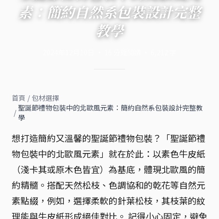
素：簡約自然系包裝設計完整
教學
2024年12月10日
·
16
分鐘閱讀
·
6,212
字
首頁
/
包材選擇
聖誕節禮物包裝中的北歐風元素：簡約自然系包裝設計完整教
/
學
想打造簡約又溫馨的聖誕節禮物包裝？「聖誕節禮
物包裝中的北歐風元素」就在於此：以素色牛皮紙
（淺卡其或原木色皆宜）為基底，體現北歐風的簡
約精髓。搭配天然松枝、色調協和的乾花等自然元
素點綴，例如，選擇柔軟的針葉松枝，其枝葉的紋
理能與牛皮紙形成絕佳對比。 記得小心固定，避免