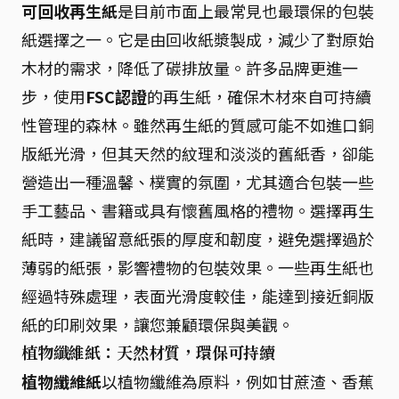
可回收再生紙
是目前市面上最常見也最環保的包裝
紙選擇之一。它是由回收紙漿製成，減少了對原始
木材的需求，降低了碳排放量。許多品牌更進一
步，使用
FSC認證
的再生紙，確保木材來自可持續
性管理的森林。雖然再生紙的質感可能不如進口銅
版紙光滑，但其天然的紋理和淡淡的舊紙香，卻能
營造出一種溫馨、樸實的氛圍，尤其適合包裝一些
手工藝品、書籍或具有懷舊風格的禮物。選擇再生
紙時，建議留意紙張的厚度和韌度，避免選擇過於
薄弱的紙張，影響禮物的包裝效果。一些再生紙也
經過特殊處理，表面光滑度較佳，能達到接近銅版
紙的印刷效果，讓您兼顧環保與美觀。
植物纖維紙：天然材質，環保可持續
植物纖維紙
以植物纖維為原料，例如甘蔗渣、香蕉