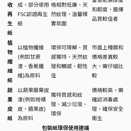
收
成，部分使用
格相對低廉、天
和韌度，選擇
再
FSC認證再生
然紋理，溫馨樸
品質較佳者
生
紙
實氛圍
紙
植
以植物纖維
環保可降解、質
市面上種類和
物
(例如甘蔗
感獨特、天然紋
價格差異較
纖
渣、香蕉纖
理和觸感、韌性
大，需仔細比
維
維)為原料
佳
較
紙
蔬
以蔬果廢棄皮
價格較高，需
獨特質感和紋
果
渣(例如柑橘
確認消毒處
理、減少垃圾、
皮
皮、蘋果皮)
理，確保安全
環保
紙
為原料
衛生
包裝紙環保使用建議