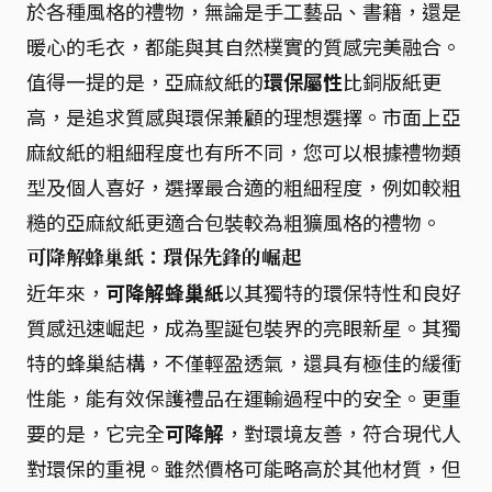
於各種風格的禮物，無論是手工藝品、書籍，還是
暖心的毛衣，都能與其自然樸實的質感完美融合。
值得一提的是，亞麻紋紙的
環保屬性
比銅版紙更
高，是追求質感與環保兼顧的理想選擇。市面上亞
麻紋紙的粗細程度也有所不同，您可以根據禮物類
型及個人喜好，選擇最合適的粗細程度，例如較粗
糙的亞麻紋紙更適合包裝較為粗獷風格的禮物。
可降解蜂巢紙：環保先鋒的崛起
近年來，
可降解蜂巢紙
以其獨特的環保特性和良好
質感迅速崛起，成為聖誕包裝界的亮眼新星。其獨
特的蜂巢結構，不僅輕盈透氣，還具有極佳的緩衝
性能，能有效保護禮品在運輸過程中的安全。更重
要的是，它完全
可降解
，對環境友善，符合現代人
對環保的重視。雖然價格可能略高於其他材質，但