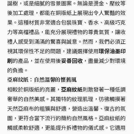
誕樹，或是細膩的雪景圖案。無論是燙金、壓紋等
後加工處理，都能在銅版紙上展現出令人驚豔的效
果。這種材質非常適合包裝珠寶、香水、高級巧克
力等高檔禮品，能充分展現禮物的尊貴氣質，讓收
禮人感受到滿滿的驚喜與誠意。然而，我們必須正
視其環保性不足的問題，建議選擇使用
環保油墨印
刷
的產品，並在使用後
妥善回收
，盡量減少對環境
的負擔。
亞麻紋紙：自然溫馨的懷舊風
相較於銅版紙的亮麗，
亞麻紋紙
則散發著一種低調
奢華的自然美感。其獨特的紋理肌理，彷彿觸摸著
天然亞麻布的粗獷與舒適，營造出溫馨、復古的氛
圍，更符合當下流行的簡約自然風格。亞麻紋紙的
觸感柔軟舒適，更能提升拆禮物的儀式感。它適用