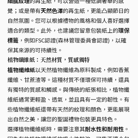
細膩紋理
的再生紙，可以營造一種低調奢華的感
覺；或是帶有
天然色澤
的再生紙，更能凸顯節日的
自然氛圍。您可以根據禮物的風格和個人喜好選擇
適合的類型。此外，也建議您留意包裝紙上的
環保
標籤
，例如FSC認證(森林管理委員會認證)，以確
保其來源的可持續性。
植物纖維紙：天然材質，質感獨特
植物纖維紙
以天然植物纖維為原料製成，例如香蕉
纖維、甘蔗渣等。這種材質不僅環保可持續，還具
有獨特的質感和觸感。與傳統的紙張相比，植物纖
維紙通常更輕盈、透氣，並且具有一定的韌性。有
些植物纖維紙還帶有天然的紋理和顏色，更能展現
出自然之美，讓您的聖誕禮物包裝更具特色。
選擇植物纖維紙時，需要注意其
耐水性和耐用性
。