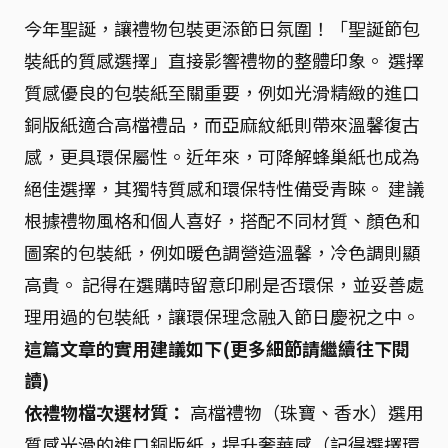
今年聖誕，讓禮物包裝更添節日氛圍！「聖誕節包
裝紙的質感選擇」直接影響禮物的整體印象。 選擇
質感優良的包裝紙至關重要，例如光滑精緻的進口
銅版紙適合高檔禮品，而亞麻紋紙則帶來溫馨復古
感，更具環保屬性。近年來，可降解蜂巢紙也成為
絕佳選擇，其獨特質感和環保特性備受青睞。 建議
根據禮物風格和個人喜好，搭配不同材質、顏色和
圖案的包裝紙，例如暖色調營造溫馨，冷色調則顯
高貴。 記得在選購時留意印刷是否環保，並妥善處
理用過的包裝紙，讓環保理念融入節日慶祝之中。
這篇文章的實用建議如下(更多細節請繼續往下閱
讀)
依禮物檔次選材質：
高檔禮物（珠寶、香水）選用
質感光滑的進口銅版紙，提升奢華感（記得選擇環