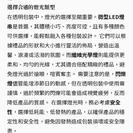
選擇合適的燈光類型
在透明包裝中，燈光的選擇至關重要。
微型LED燈
串
是首選，其體積小巧、亮度可控，且有多種顏色
可供選擇，能輕鬆融入各種包裝設計。 它們可以根
據禮品的形狀和大小進行靈活的佈局，營造出溫
馨、浪漫或活潑的氛圍。而
纖維光學燈
則能提供更
柔和、均勻的光線，尤其適合搭配精緻的禮品，避
免燈光過於搶眼，喧賓奪主。 需要注意的是，
閃爍
燈
儘管能增添節日的動感，但在透明包裝中使用需
謹慎，過於頻繁的閃爍可能會造成視覺疲勞，反而
降低產品的質感。 在選擇燈光時，務必考慮
安全
性
，選擇低耗能、低發熱的產品，以確保產品的穩
定性和安全性，避免因發熱造成包裝損壞或安全隱
患。