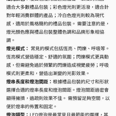
適合大多數禮品包裝；彩色燈光則更活潑，適合針
對年輕消費群體的產品；冷白色燈光則較為現代
感，適用於風格簡約的禮品包裝。 需要注意的是，
燈光顏色應與禮品包裝整體色調和品牌形象相協
調。
燈光模式：
常見的模式包括恆亮、閃爍、呼吸等。
恆亮模式營造穩定、舒適的氛圍；閃爍模式更具動
感，但需避免過於頻繁的閃爍造成視覺疲勞；呼吸
模式則更柔和，營造出漸變的光影效果。
燈串長度和燈泡間距：
根據禮品包裝的尺寸和形狀
選擇合適的燈串長度和燈泡間距。燈泡間距過密會
顯得擁擠，過疏則效果不佳。 需預留足夠空間，以
便於燈串的佈置和固定。
燈泡類型：
LED燈泡是最常見且最節能的選擇，其