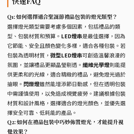
快速FAQ
Q1: 如何選擇適合聖誕節禮品包裝的燈光類型？
選擇燈光類型需要考慮多個因素，包括禮品的類
型、包裝材質和預算。
LED燈串
是最佳選擇，因為
它節能、安全且顏色變化多樣，適合各種包裝。若
包裝為透明材質，
微型LED燈串
可創造溫馨浪漫的
氛圍，並讓禮品更顯晶瑩剔透。
纖維光學燈
則能提
供更柔和的光線，適合精緻的禮品，避免燈光過於
搶眼。
閃爍燈
雖然能增添節日動感，但在透明包裝
中需謹慎使用，以免造成視覺疲勞。建議根據包裝
材質和設計風格，選擇適合的燈光顏色，並優先選
擇安全可靠、低耗能的產品。
Q2: 如何在禮品包裝中巧妙佈置燈光，才能提升視
覺效果？