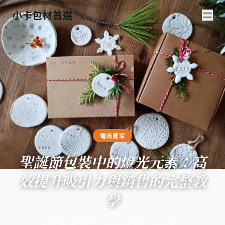
小卡包材首選
電商賣家
聖誕節包裝中的燈光元素：高
效提升吸引力與銷售的完整教
學
2024年12月12日
·
17
分鐘閱讀
·
6,769
字