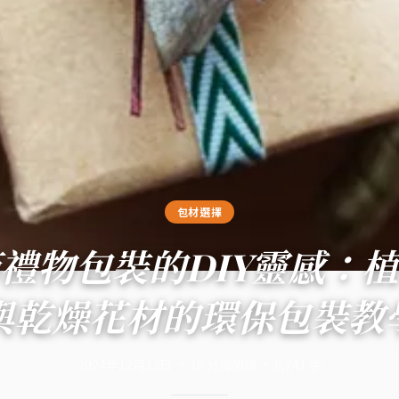
包材選擇
禮物包裝的DIY靈感：
與乾燥花材的環保包裝教
2024年12月12日
·
16
分鐘閱讀
·
6,241
字