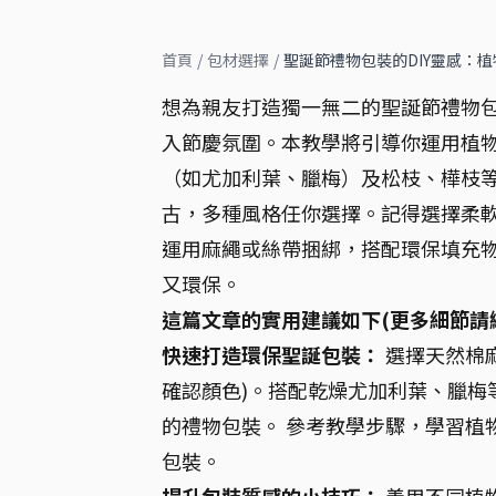
首頁
/
包材選擇
/
聖誕節禮物包裝的DIY靈感：
想為親友打造獨一無二的聖誕節禮物包
入節慶氛圍。本教學將引導你運用植
（如尤加利葉、臘梅）及松枝、樺枝等
古，多種風格任你選擇。記得選擇柔軟
運用麻繩或絲帶捆綁，搭配環保填充
又環保。
這篇文章的實用建議如下(更多細節請
快速打造環保聖誕包裝：
選擇天然棉麻
確認顏色)。搭配乾燥尤加利葉、臘梅
的禮物包裝。 參考教學步驟，學習植
包裝。