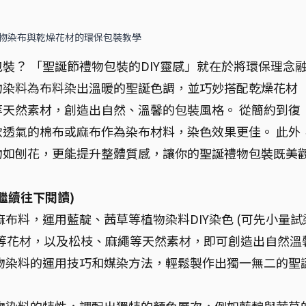
植物染布與乾燥花材的環保包裝教學
裝？ 「聖誕節禮物包裝的DIY靈感」就在於將環保理念
物染料為布料染出溫暖的聖誕色調，並巧妙搭配乾燥花材
天然素材，創造出自然、溫馨的包裝風格。 從簡約到復
透氣的棉布或麻布作為染布材料，染色效果更佳。 此外
物如刨花，更能提升整體質感，讓你的聖誕禮物包裝既美
繼續往下閱讀)
布料，運用藍靛、茜草等植物染料DIY染色 (可先小量試
等花材，以及松枝、麻繩等天然素材，即可創造出自然溫
物染料的運用技巧和媒染方法，輕鬆製作出獨一無二的聖