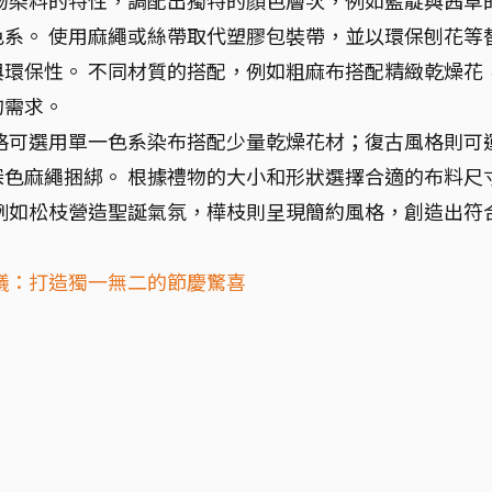
物染料的特性，調配出獨特的顏色層次，例如藍靛與茜草
系。 使用麻繩或絲帶取代塑膠包裝帶，並以環保刨花等
環保性。 不同材質的搭配，例如粗麻布搭配精緻乾燥花
的需求。
格可選用單一色系染布搭配少量乾燥花材；復古風格則可
色麻繩捆綁。 根據禮物的大小和形狀選擇合適的布料尺
例如松枝營造聖誕氣氛，樺枝則呈現簡約風格，創造出符
。
議：打造獨一無二的節慶驚喜