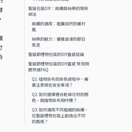
的
聖誕包裝DIY：麻繩與絲帶的環保
替
綁法
，
麻繩的運用：粗獷自然的鄉村
風
運
絲帶的魅力：優雅浪漫的節日
氣息
寸
聖誕節禮物包裝的DIY靈感結論
合
聖誕節禮物包裝的DIY靈感 常見問
題快速FAQ
Q1: 植物染布的染色過程中，需
要注意哪些安全事項？
Q2: 如何選擇適合乾燥花材的顏
色，與植物染布相呼應？
Q3: 如何運用不同粗細的麻繩，
在聖誕禮物包裝上創造出不同
的風格？