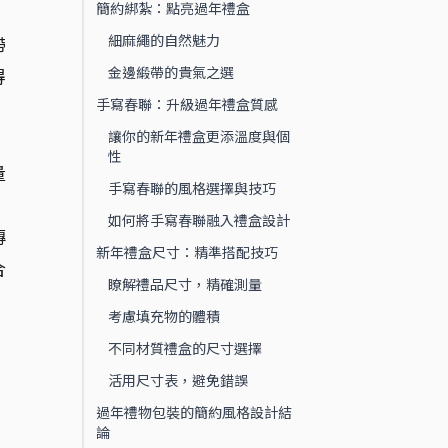
簡約綁紮：點亮過年禮盒
細麻繩的自然魅力
帶
金邊緞帶的貴氣之選
得
手寫春聯：升級過年禮盒質感
讓你的新年禮盒更添溫度與個
，
性
量
手寫春聯的風格選擇與技巧
如何將手寫春聯融入禮盒設計
傳
新年禮盒尺寸：精準搭配技巧
合
瞭解禮品尺寸，精確測量
考慮填充物的體積
不同材質禮盒的尺寸選擇
活用尺寸表，避免錯誤
過年禮物包裝的簡約風格設計結
論