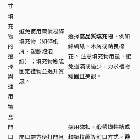
寸
填
充
避免使用廉價易碎
物
選擇
高品質填充物
，例如
填充物（如碎紙
的
絲綢紙、木屑或精良棉
屑、塑膠泡泡
選
花。 注意填充物用量，避
紙）；填充物應能
擇
免過滿或過少，力求禮物
固定禮物並提升質
與
穩固且美觀。
感。
運
用
禮
盒
開
採用磁扣、緞帶蝴蝶結或
口
開口需方便打開且
精緻拉繩等封口方式。
避