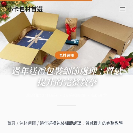
小卡包材首選
包材選擇
過年送禮包裝細節處理：質感
提升的完整教學
2024年12月15日
·
16
分鐘閱讀
·
6,069
字
首頁
/
包材選擇
/
過年送禮包裝細節處理：質感提升的完整教學