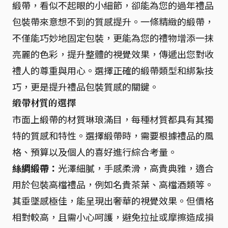
緞帶，看似不起眼的小細節，卻能為您的過年禮品
包裝帶來意想不到的質感提升。一條精緻的緞帶，
不僅能巧妙地固定包裝，更能為您的禮物增添一抹
亮麗的色彩，提升整體的視覺效果，傳遞出您對收
禮人的尊重與用心。選擇正確的緞帶類型和綁紮技
巧，更是提升禮品包裝質感的關鍵。
緞帶材質的選擇
市面上緞帶的材質琳琅滿目，每種材質都具有其獨
特的質感和特性。選擇緞帶時，需要根據禮品的風
格、預算以及個人的喜好進行綜合考量。
絲綢緞帶：
光澤細膩，手感柔滑，高貴典雅，適合
用於包裝高檔禮品，例如名貴茶葉、高檔酒類等。
其垂墜感極佳，能呈現出奢華的視覺效果。但價格
相對較高，且需小心呵護，避免拉扯或摩擦造成損