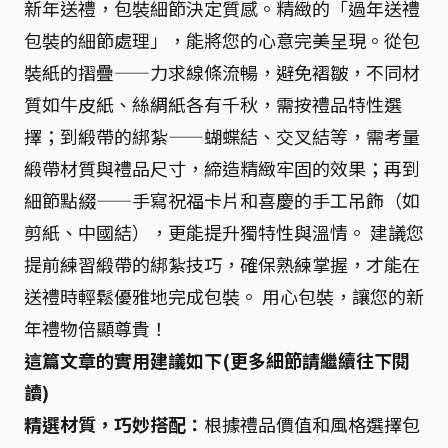
新年送禮，包裝細節決定質感。精緻的「過年送禮
包裝的細節處理」，能將您的心意完美呈現。從包
裝紙的摺疊——力求線條流暢，避免褶皺，不同材
質如牛皮紙、絲綢紙各有千秋，需按禮品特性選
擇；到緞帶的綁紮——蝴蝶結、交叉結等，需考量
緞帶材質與禮品尺寸，締造精緻牢固的效果；再到
細節點綴——手寫祝福卡片和喜慶的手工吊飾（如
剪紙、中國結），更能提升獨特性與溫情。 建議您
提前練習緞帶的綁紮技巧，確保熟練掌握，才能在
送禮時輕鬆優雅地完成包裝。 用心包裝，讓您的新
年禮物倍顯尊貴！
這篇文章的實用建議如下(更多細節請繼續往下閱
讀)
精選材質，巧妙搭配：
根據禮品價值和風格選擇包