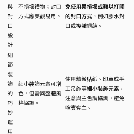
與
不損壞禮物；封口
免使用易損壞或難以打開
封
方式應美觀易用。
的封口方式
，例如膠水封
口
口或複雜繩結。
設
計
細
節
裝
使用精緻貼紙、印章或手
飾
細小裝飾元素可增
工吊飾等
細小裝飾元素
，
的
色，但需與整體風
注意與主色調協調，避免
巧
格協調。
喧賓奪主。
妙
運
用