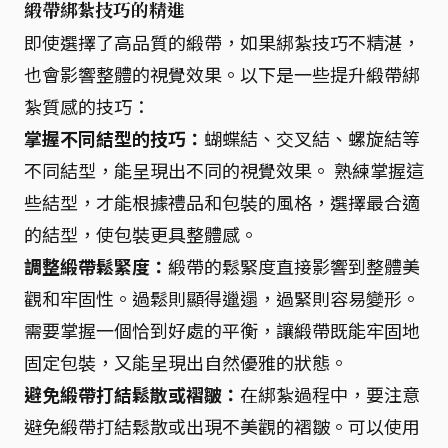
緞帶綁紮技巧的精進
即使選擇了高品質的緞帶，如果綁紮技巧不精湛，
也會影響整體的視覺效果。以下是一些提升緞帶綁
紮質感的技巧：
掌握不同結型的技巧：
蝴蝶結、交叉結、螺旋結等
不同結型，能呈現出不同的視覺效果。 熟練掌握這
些結型，才能根據禮品和包裝的風格，選擇最合適
的結型，使包裝更具整體感。
調整緞帶鬆緊度：
緞帶的鬆緊度直接影響到整體美
觀和牢固性。過鬆則顯得邋遢，過緊則容易變形。
需要掌握一個恰到好處的平衡，讓緞帶既能牢固地
固定包裝，又能呈現出自然優雅的狀態。
避免緞帶打結鬆散或褶皺：
在綁紮過程中，要注意
避免緞帶打結鬆散或出現不美觀的褶皺。可以使用