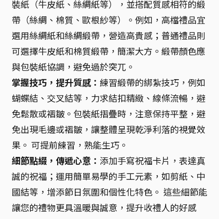
裝紙（牛皮紙、絲綢紙等），並搭配質感相符的緞
帶（絲綢、棉質、歐根紗等）。例如，高檔禮品宜
選用絲綢紙和絲綢緞帶，營造高貴感；普通禮品則
可選擇牛皮紙和棉質緞帶，簡潔大方。緞帶顏色應
與包裝紙協調，避免過於突兀。
掌握技巧，提升質感：
練習緞帶的綁紮技巧，例如
蝴蝶結、交叉結等，力求結扣精緻、線條流暢，避
免鬆散或褶皺。包裝紙摺疊時，注意保持平整，避
免出現毛邊或褶皺，讓整體呈現乾淨利落的視覺效
果。 可提前練習，熟能生巧。
細節點綴，傳遞心意：
添加手寫祝福卡片，表達真
誠的祝福；運用簡單易學的手工元素，如剪紙、中
國結等，增添節日氛圍和個性化特色。 這些細節能
讓您的禮物更具溫暖與誠意，提升收禮人的好感