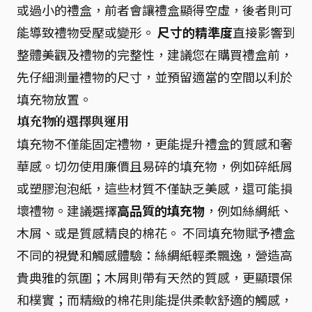
或過小的禮盒，前者會讓禮盒顯得空虛，後者則可
能導致禮物受壓或變形。
尺寸的精準度
直接影響到
整體美觀及禮物的完整性，建議您在購買禮盒前，
先仔細測量禮物的尺寸，並預留適當的空間以利於
填充物放置。
填充物的選擇與運用
填充物不僅能固定禮物，更能提升禮盒的質感和奢
華感。切勿使用廉價且易碎的填充物，例如碎紙屑
或塑膠泡泡紙，這些材質不僅缺乏美感，還可能損
壞禮物。建議選擇
高品質的填充物
，例如絲綢紙、
木屑、或是質感精良的棉花。 不同填充物賦予禮盒
不同的視覺和觸感體驗：絲綢紙輕柔飄逸，營造高
貴典雅的氛圍；木屑則帶有天然的質感，更顯環保
和樸實；而精緻的棉花則能提供柔軟舒適的觸感，