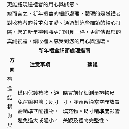
更能體現送禮者的用心與誠意。
總而言之，新年禮盒的細節處理，體現的是送禮者
對收禮者的尊重和關愛。通過對這些細節的精心打
磨，您的新年禮物將更加別具一格，更能傳遞您的
真誠祝福，讓收禮人感受到您的用心與溫暖。
新年禮盒細節處理指南
方
注意事項
建議
面
禮
盒
穩固保護禮物，避
購買前仔細測量禮物尺
結
免運輸損壞；尺寸
寸，並預留適當空間放置
構
需精準匹配禮物，
填充物。
尺寸精準度
影響
與
避免過大或過小。
美觀及禮物完整性。
尺