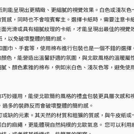
紙則能呈現出更精緻、更細膩的視覺效果。白色或淺灰色
的質感，同時也不會喧賓奪主。選擇卡紙時，需要注意卡
表面光滑或具有細膩紋理的卡紙，才能呈現出最佳的視覺
紙，以免破壞整體的簡約感。
如圍巾、手套等，使用棉布進行包裝也是一個不錯的選擇
的顏色，能營造出溫馨舒適的氛圍，與北歐風格的溫暖屬
細膩、顏色素雅的棉布，例如米白色、淺灰色等，避免使
。
的巧妙運用，能使北歐簡約風格的禮盒包裝更具層次感和
，過多的裝飾反而會破壞整體的簡約感。
可或缺的元素。其天然的材質和粗獷的質感，與牛皮紙或
白的麻繩，更能體現自然純樸的北歐氣息。 您可以利用
的結，或者將其編織成一些簡單的圖案。