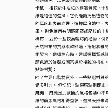
卡紙：
相較於牛皮紙的粗獷質感，卡
紙是絕佳的選擇，它們能襯托出禮物
的厚度和表面處理，選擇厚度適中，
果。 避免使用有明顯圖案或壓紋的卡
棉布：
對於一些較為輕巧的禮物，例
天然棉布的質感柔軟舒適，搭配素雅
相契合。選擇棉布時，建議選擇質感
顏色過於鮮豔或圖案過於複雜的棉布
點綴材質：
除了主要包裝材質外，一些點綴材質
覺吸引力。 但切記，點綴應點到即止
麻繩：
麻繩是北歐簡約風格包裝中不
紙的簡潔風格相得益彰。選擇天然未漂
繩將包裝紙捆綁起來，並打一個簡單