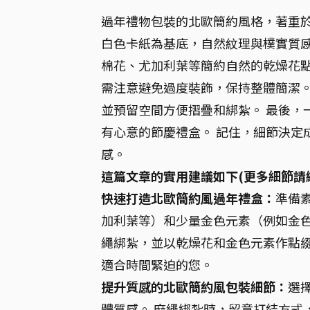
過年禮物包裝的北歐簡約風格，著重於
白色卡紙為基底，自然紋理與樸實質感
棉花、尤加利葉等簡約自然的乾燥花點
需注意避免過度裝飾，保持整體簡潔。
並預留空間方便摺疊和綁紮。 最後，
有心意的節慶禮盒。 記住，細節決定
感。
這篇文章的實用建議如下(更多細節請
快速打造北歐簡約風過年禮盒：
準備
加利葉等）和少量金色元素（例如金
繩綁紮，並以乾燥花和金色元素作點綴
適合時間緊迫的您。
提升質感的北歐簡約風包裝細節：
選
體質感。 麻繩綁紮時，留意打結方式