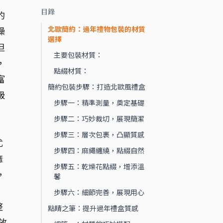
目錄
的
北歐簡約：過年禮物包裝的材質
燥
選擇
但
主要包裝材質：
，
點綴材質：
富
簡約包裝步驟：打造北歐風禮盒
級
步驟一：精準測量，奠定基礎
步驟二：巧妙裁切，展現簡潔
步驟三：層次包裹，凸顯質感
尤
步驟四：麻繩纏繞，點綴自然
麻
步驟五：乾燥花點綴，增添溫
，
馨
步驟六：細節完善，展現用心
整
點睛之筆：提升過年禮盒質感
放