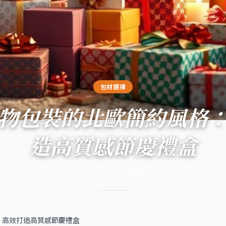
包材選擇
物包裝的北歐簡約風格
造高質感節慶禮盒
2024年12月15日
·
17
分鐘閱讀
·
6,445
字
：高效打造高質感節慶禮盒