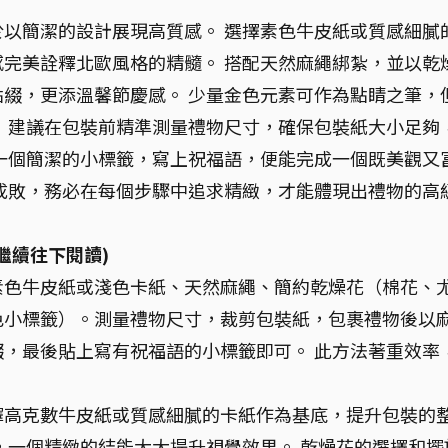
以簡潔的設計展現高質感。 選擇素色牛皮紙或質感細膩
完美詮釋北歐風格的精髓。 搭配天然麻繩綁紮，並以乾
綴，更添溫馨節慶感。 少量金色元素可作為點睛之筆，
 建議在包裝前精準測量禮物尺寸，確保包裝紙大小足夠
一個簡潔的小標籤，寫上祝福語，便能完成一個既美觀又
成敗，務必在每個步驟中追求精緻，才能體現出禮物的高
繼續往下閱讀)
素色牛皮紙或淺色卡紙、天然麻繩、簡約乾燥花（棉花、
色小標籤）。測量禮物尺寸，裁剪包裝紙，包裹禮物後以
，最後貼上寫有祝福語的小標籤即可。 此方法著重效率
擇高克數牛皮紙或質感細膩的卡紙作為基底，提升包裝的
，一個精緻的結能大大提升視覺效果。 乾燥花的選擇和擺