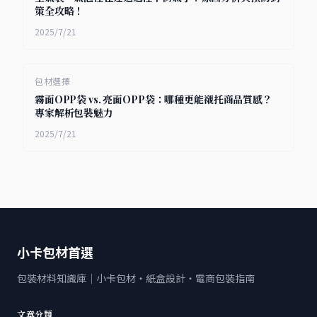
策全攻略！
2025/7/21
包材選擇
霧面OPP袋 vs. 亮面OPP袋：哪種更能襯托商品質感？
專家解析包裝魅力
2025/7/21
小卡包材首選
包裝材料知識庫｜小卡包材・紙盒設計・電商包裝指南
文章分類