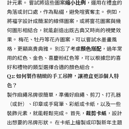
計元素。 嘗試將這些圖案
縮小比例
，運用在禮盒的
角落或封口處，作為點綴，避免喧賓奪主。 例如，
將福字設計成簡潔的線條圖案，或將窗花圖案與幾
何圖形相結合，就能創造出既古典又時尚的視覺效
果。 梅花、牡丹等花卉圖案，可以嘗試水墨畫風
格，更顯高貴典雅。 別忘了考慮
顏色搭配
，過年常
用的紅色、金色、喜慶粉紅色等，可以根據您的喜
好和禮物的類型選擇合適的顏色組合。
Q2: 如何製作精緻的手工吊牌，讓禮盒更添個人特
色？
製作麻繩吊牌很簡單，準備好麻繩、剪刀、打孔器
（或針）、印章或手寫筆、彩紙或卡紙，以及一些
裝飾元素，就能輕鬆完成。 首先，
裁剪卡紙
，設計
出想要的吊牌形狀。 在卡紙上繪製或印製新年主題