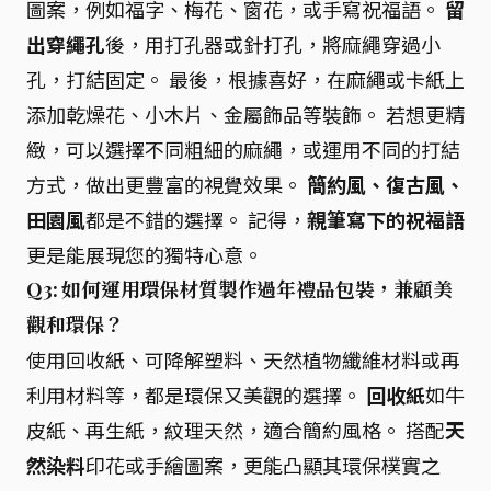
圖案，例如福字、梅花、窗花，或手寫祝福語。
留
出穿繩孔
後，用打孔器或針打孔，將麻繩穿過小
孔，打結固定。 最後，根據喜好，在麻繩或卡紙上
添加乾燥花、小木片、金屬飾品等裝飾。 若想更精
緻，可以選擇不同粗細的麻繩，或運用不同的打結
方式，做出更豐富的視覺效果。
簡約風、復古風、
田園風
都是不錯的選擇。 記得，
親筆寫下的祝福語
更是能展現您的獨特心意。
Q3: 如何運用環保材質製作過年禮品包裝，兼顧美
觀和環保？
使用回收紙、可降解塑料、天然植物纖維材料或再
利用材料等，都是環保又美觀的選擇。
回收紙
如牛
皮紙、再生紙，紋理天然，適合簡約風格。 搭配
天
然染料
印花或手繪圖案，更能凸顯其環保樸實之