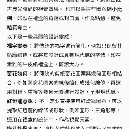
古典又時尚的視覺效果。 也可以將這些圖案
縮小比
例
，印製在禮盒的角落或封口處，作為點綴，避免
喧賓奪主。
以下是一些具體的設計靈感：
福字變奏：
將傳統的福字進行簡化，例如只保留其
輪廓線條，或將其設計成具有現代感的字體，印在
素雅的牛皮紙禮盒上，簡潔大方。
窗花幾何：
將傳統的剪紙窗花圖案與幾何圖形相結
合，例如將窗花圖案的線條簡化成幾何線條，再運
用對稱、重複等幾何元素進行設計，呈現現代感。
紅燈籠意象：
不一定要直接使用紅燈籠圖案，可以
提取紅燈籠的線條或形狀，例如圓形、三角形等，
運用在禮盒的設計中，作為視覺元素。
梅花牡丹水墨：
將梅花或牡丹的花型進行水墨畫的