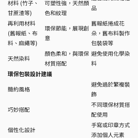
材料 (竹子、
可塑性強，天然顏
品
甘蔗渣等)
色和紋理
再利用材料
舊報紙捲成花
環保節能，展現創
(舊報紙、布
朵，舊布料製作
意
料、麻繩等)
包裝袋等
顏色柔和，與環保
避免使用化學染
天然染料
材質搭配
料
環保包裝設計建議
避免過於繁複裝
簡約風格
飾
不同環保材質搭
巧妙搭配
配使用
手寫或印章方式
個性化設計
添加個人元素