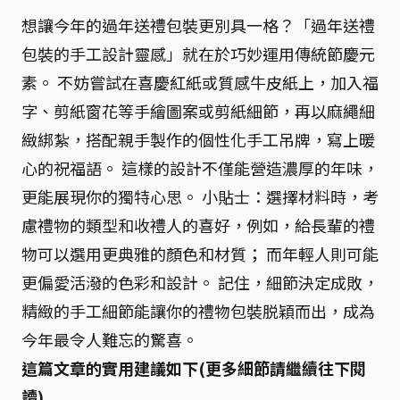
想讓今年的過年送禮包裝更別具一格？「過年送禮
包裝的手工設計靈感」就在於巧妙運用傳統節慶元
素。 不妨嘗試在喜慶紅紙或質感牛皮紙上，加入福
字、剪紙窗花等手繪圖案或剪紙細節，再以麻繩細
緻綁紮，搭配親手製作的個性化手工吊牌，寫上暖
心的祝福語。 這樣的設計不僅能營造濃厚的年味，
更能展現你的獨特心思。 小貼士：選擇材料時，考
慮禮物的類型和收禮人的喜好，例如，給長輩的禮
物可以選用更典雅的顏色和材質； 而年輕人則可能
更偏愛活潑的色彩和設計。 記住，細節決定成敗，
精緻的手工細節能讓你的禮物包裝脱穎而出，成為
今年最令人難忘的驚喜。
這篇文章的實用建議如下(更多細節請繼續往下閱
讀)