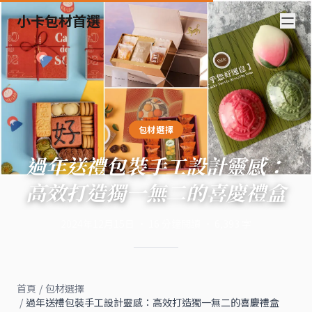
小卡包材首選
包材選擇
過年送禮包裝手工設計靈感：
高效打造獨一無二的喜慶禮盒
2024年12月15日
·
16
分鐘閱讀
·
6,393
字
首頁
/
包材選擇
/
過年送禮包裝手工設計靈感：高效打造獨一無二的喜慶禮盒