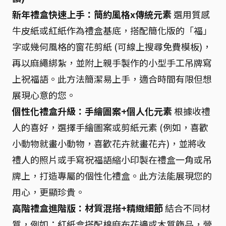
新年禮盒快速上手：簡約風格x傳統元素
選用質感
牛皮紙或紅紙作為禮盒基底，搭配簡化版的「福」
字或幾何風格的窗花剪紙 (可線上搜尋免費模板)，
再以麻繩綁紮，並附上親手製作的小型手工吊牌寫
上祝福語。此方法簡潔易上手，適合時間有限但想
展現心意的您。
個性化禮盒升級：手繪圖案+個人化元素
根據收禮
人的喜好，選擇手繪圖案或剪紙元素 (例如，喜歡
小動物就畫小動物，喜歡花卉就畫花卉)，並將收
禮人的照片或手寫祝福語縮小印製在禮盒一角或吊
牌上，打造專屬的個性化禮盒。此方法能展現您的
用心，更顯珍貴。
高階禮盒進階版：材質混搭+精緻細節
結合不同材
質，例如：紅紙盒搭配棉麻布花邊或木質飾品，營