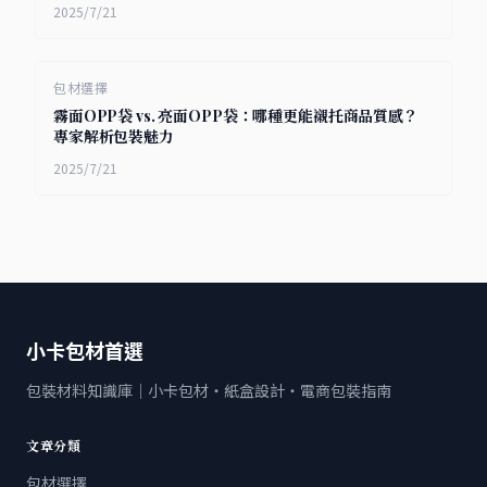
2025/7/21
包材選擇
霧面OPP袋 vs. 亮面OPP袋：哪種更能襯托商品質感？
專家解析包裝魅力
2025/7/21
小卡包材首選
包裝材料知識庫｜小卡包材・紙盒設計・電商包裝指南
文章分類
包材選擇