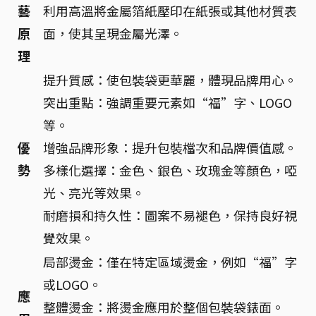
藝
利用高溫將金屬箔紙壓印在紙張或其他材質表
原
面，使其呈現金屬光澤。
理
提升質感：使包裝袋更華麗，體現品牌用心。
突出重點：強調重要元素如“福”字、LOGO
等。
優
增強品牌形象：提升包裝檔次和品牌價值感。
勢
多樣化選擇：金色、銀色、玫瑰金等顏色，啞
光、亮光等效果。
耐磨損和持久性：圖案不易褪色，保持良好視
覺效果。
局部燙金：僅在特定區域燙金，例如“福”字
或LOGO。
應
整體燙金：將燙金應用於整個包裝袋錶面。