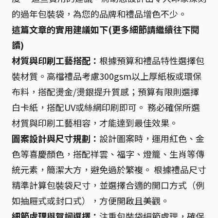
的過年包裝袋，為您的品牌和禮品增色不少。
這篇文章的實用建議如下(更多細節請繼續往下閱
讀)
材質與印刷工藝搭配：
根據預算和禮品特性選擇包
裝材質。高檔禮品考慮300gsm以上厚紙板或環保
布料，搭配燙金/燙銀提升質感；預算有限則選擇
白卡紙，搭配UV或絲網印刷即可。 務必確保所選
材質與印刷工藝相容，才能達到最佳效果。
圖案設計與尺寸規劃：
設計圖案時，運用紅色、金
色等喜慶顏色，搭配祥雲、福字、燈籠、生肖等傳
統元素，簡潔大方，避免過於繁複。 根據禮品尺寸
精準計算包裝袋尺寸，並選擇合適的開口方式（例
如抽屜式或封口式），方便開啟且美觀。
細節處理與賀詞選擇：
注重包裝袋細節處理，確保