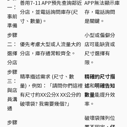
善用7-11 APP預先查詢鄰近
APP無法顯示庫
一：
分店，並電話詢問庫存(尺
存，電話詢問
事前
寸、數量)。
是關鍵。
準備
步驟
小型或偏僻分
二：
優先考慮大型或人流量大的
店可能缺貨或
選擇
分店，庫存通常較齊全。
尺寸選擇有
分店
限。
步驟
精準描述需求 (尺寸、數
精確的尺寸描
三：
量)，例如：「請問你們這裡
述
和
明確告知
與店
有尺寸約XX公分X XX公分的
數量
能提升效
員溝
破壞袋? 我需要幾個?」
率。
通
破壞袋陳列位
步驟
置不固定，
仔