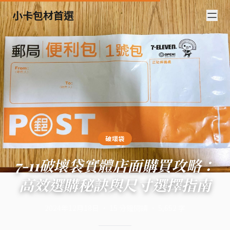
小卡包材首選
破壞袋
7-11破壞袋實體店面購買攻略：
高效選購秘訣與尺寸選擇指南
2024年12月18日
·
15
分鐘閱讀
·
5,652
字