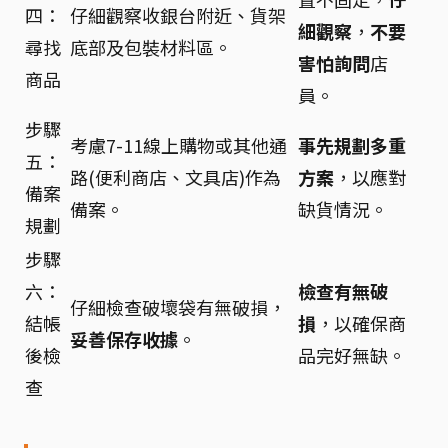
四：
仔細觀察收銀台附近、貨架
細觀察
，
不要
尋找
底部及包裝材料區。
害怕詢問
店
商品
員。
步驟
考慮7-11線上購物或其他通
事先規劃多重
五：
路(便利商店、文具店)作為
方案
，以應對
備案
備案。
缺貨情況。
規劃
步驟
六：
檢查有無破
仔細檢查破壞袋有無破損，
結帳
損
，以確保商
妥善保存收據
。
後檢
品完好無缺。
查