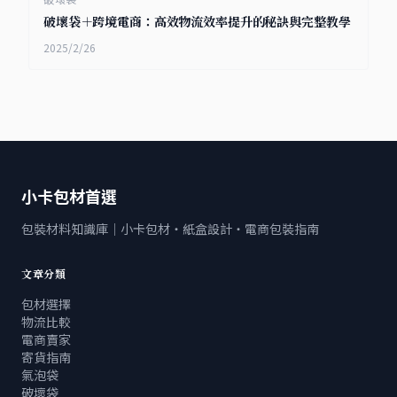
破壞袋＋跨境電商：高效物流效率提升的秘訣與完整教學
2025/2/26
小卡包材首選
包裝材料知識庫｜小卡包材・紙盒設計・電商包裝指南
文章分類
包材選擇
物流比較
電商賣家
寄貨指南
氣泡袋
破壞袋