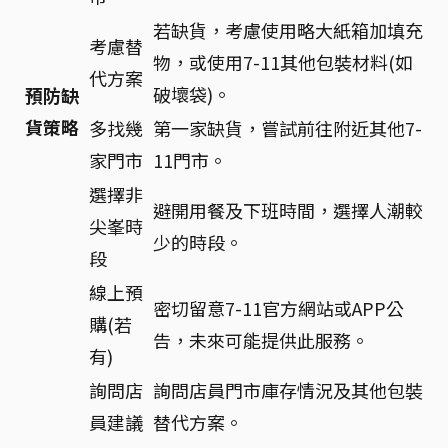
若缺貨，考慮使用略大紙箱加填充
考慮替
物，或使用7-11其他包裝材料(如
代方案
破壞袋)。
預防缺
貨策略
多找幾
第一家缺貨，嘗試前往附近其他7-
家門市
11門市。
選擇非
避開用餐及下班時間，選擇人潮較
尖峯時
少的時段。
段
線上預
密切留意7-11官方網站或APP公
購(若
告，未來可能提供此服務。
有)
詢問店
詢問店員門市庫存情況及其他包裝
員建議
替代方案。