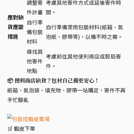
調整寄
考慮其他寄件方式或延後寄件時
件計畫
間。
應對缺
自行準
貨應變
自行準備常用包裝材料(紙箱、氣
備包裝
措施
泡紙、膠帶等)，以備不時之需。
材料
尋找其
考慮前往其他便利商店或郵局寄
他寄件
件。
地點
📦 便利商店缺貨？包材自己備更安心！
紙箱、氣泡袋、填充物、膠帶一站購足，寄件不再
手忙腳亂
🛒 蝦皮下單