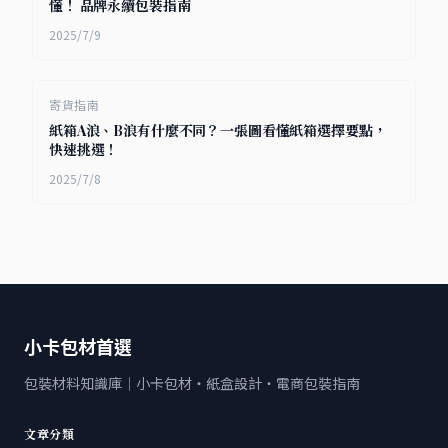
懂！ 品牌永續包裝指南
2025/7/9
寄貨指南
紙箱A浪、B浪有什麼不同？一張圖看懂紙箱選擇要點，
快速挑選！
2025/7/8
小卡包材首選
包裝材料知識庫｜小卡包材・紙盒設計・電商包裝指南
文章分類