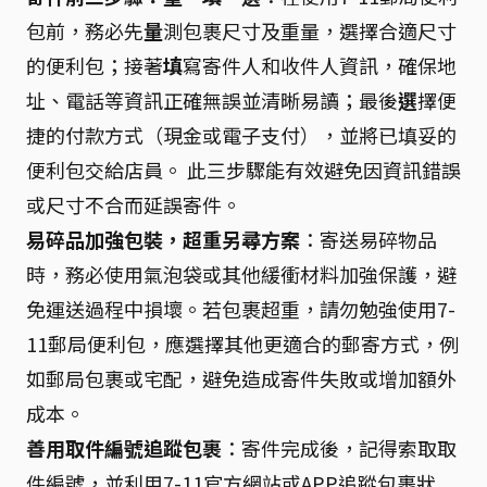
包前，務必先
量
測包裹尺寸及重量，選擇合適尺寸
的便利包；接著
填
寫寄件人和收件人資訊，確保地
址、電話等資訊正確無誤並清晰易讀；最後
選
擇便
捷的付款方式（現金或電子支付），並將已填妥的
便利包交給店員。 此三步驟能有效避免因資訊錯誤
或尺寸不合而延誤寄件。
易碎品加強包裝，超重另尋方案
：寄送易碎物品
時，務必使用氣泡袋或其他緩衝材料加強保護，避
免運送過程中損壞。若包裹超重，請勿勉強使用7-
11郵局便利包，應選擇其他更適合的郵寄方式，例
如郵局包裹或宅配，避免造成寄件失敗或增加額外
成本。
善用取件編號追蹤包裹
：寄件完成後，記得索取取
件編號，並利用7-11官方網站或APP追蹤包裹狀