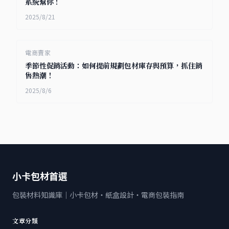
系統幫你！
2025/8/21
電商賣家
季節性促銷活動：如何提前規劃包材庫存與預算，抓住銷
售熱潮！
2025/8/6
小卡包材首選
包裝材料知識庫｜小卡包材・紙盒設計・電商包裝指南
文章分類