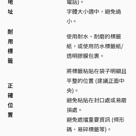
地
電話)。
址
字體大小適中，避免過
小。
耐
使用耐水、耐磨的標籤
用
紙，或使用防水標籤紙/
標
透明膠膜包裹。
籤
將標籤粘貼在袋子明顯且
平整的位置 (建議正面中
正
央)。
確
避免粘貼在封口處或易磨
位
損處。
置
避免遮擋重要資訊 (條形
碼、易碎標籤等)。