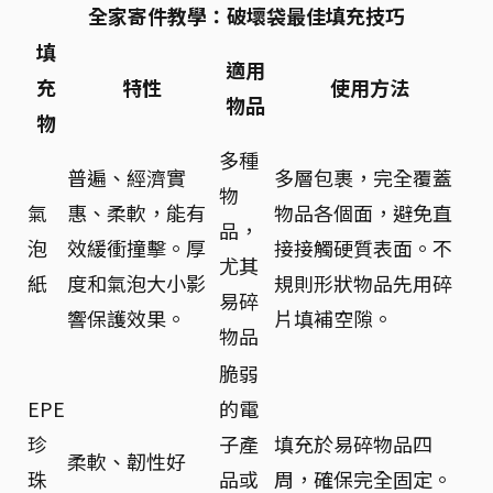
全家寄件教學：破壞袋最佳填充技巧
填
適用
充
特性
使用方法
物品
物
多種
普遍、經濟實
多層包裹，完全覆蓋
物
氣
惠、柔軟，能有
物品各個面，避免直
品，
泡
效緩衝撞擊。厚
接接觸硬質表面。不
尤其
紙
度和氣泡大小影
規則形狀物品先用碎
易碎
響保護效果。
片填補空隙。
物品
脆弱
EPE
的電
珍
子產
填充於易碎物品四
柔軟、韌性好
珠
品或
周，確保完全固定。