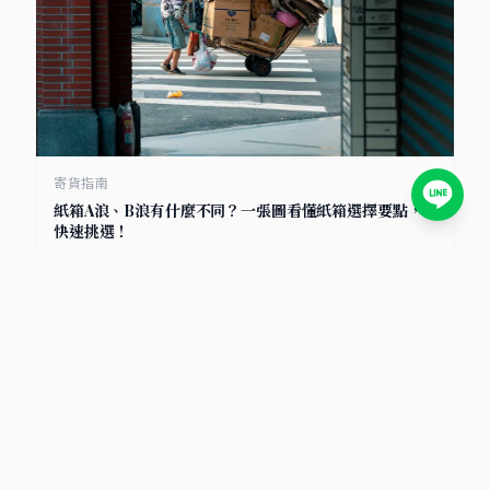
寄貨指南
紙箱A浪、B浪有什麼不同？一張圖看懂紙箱選擇要點，
快速挑選！
2025/7/8
小卡包材首選
包裝材料知識庫｜小卡包材・紙盒設計・電商包裝指南