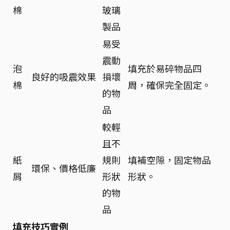
棉
玻璃
製品
易受
震動
泡
填充於易碎物品四
良好的吸震效果
損壞
棉
周，確保完全固定。
的物
品
較輕
且不
紙
規則
填補空隙，固定物品
環保、價格低廉
屑
形狀
形狀。
的物
品
填充技巧實例