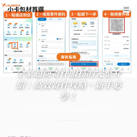
小卡包材首選
寄貨指南
全家超商寄件服務的完整介
紹：高效寄件攻略，新手必
學！
2024年12月23日
·
17
分鐘閱讀
·
6,458
字