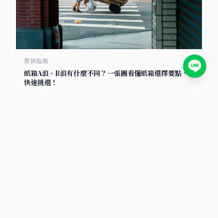
寄貨指南
紙箱A浪、B浪有什麼不同？一張圖看懂紙箱選擇要點，
快速挑選！
2025/7/8
小卡包材首選
包裝材料知識庫｜小卡包材・紙盒設計・電商包裝指南