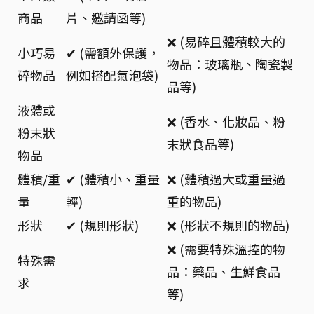
商品
片、邀請函等)
❌ (易碎且體積較大的
小巧易
✔ (需額外保護，
物品：玻璃瓶、陶瓷製
碎物品
例如搭配氣泡袋)
品等)
液體或
❌ (香水、化妝品、粉
粉末狀
末狀食品等)
物品
體積/重
✔ (體積小、重量
❌ (體積過大或重量過
量
輕)
重的物品)
形狀
✔ (規則形狀)
❌ (形狀不規則的物品)
❌ (需要特殊溫控的物
特殊需
品：藥品、生鮮食品
求
等)