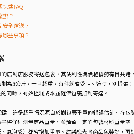
題快速FAQ
麼辦？
品安全運送？
意哪些事項？
案
11的店到店服務寄送包裹，其便利性與價格優勢有目共睹
量限制為5公斤，一旦超重，寄件就會受阻。這時，別慌張！
性的同時，有效控制成本並確保包裹順利寄達。
要關鍵。許多超重情況源自於對包裹重量的錯誤估計。在包
電子秤仔細測量商品重量，並預留一定的包裝材料重量空
紙、氣泡袋）都會增加重量。建議您先將商品包裝好，再