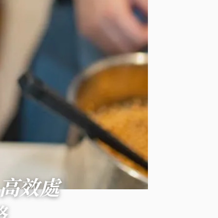
！高效處
略