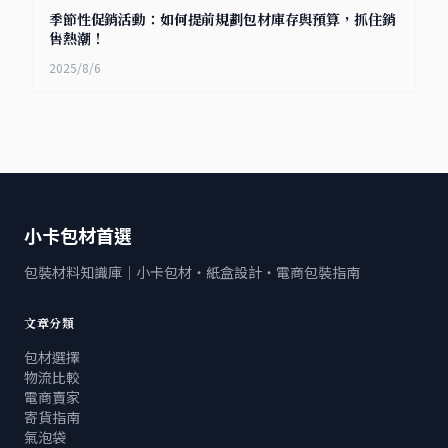
季節性促銷活動：如何提前規劃包材庫存與預算，抓住銷
售熱潮！
2025/8/6
小卡包材首選
包裝材料知識庫｜小卡包材・紙盒設計・電商包裝指南
文章分類
包材選擇
物流比較
電商賣家
寄貨指南
氣泡袋