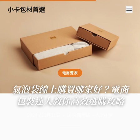
小卡包材首選
電商賣家
氣泡袋線上購買哪家好？電商
包裝達人教你高效選購攻略
2024年12月31日
·
16
分鐘閱讀
·
6,204
字