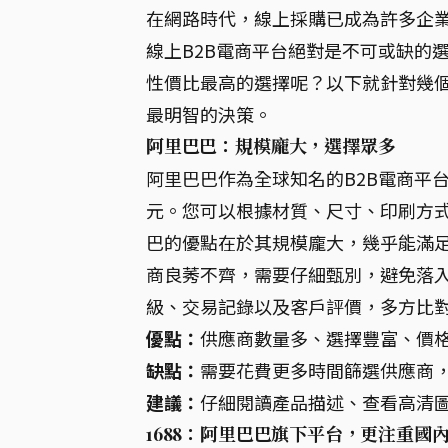
在網路時代，線上採購已成為許多企
線上B2B電商平台絕對是不可或缺的
性價比最高的選擇呢？以下就針對幾個
最明智的決策。
阿里巴巴：規模龐大，選擇眾多
阿里巴巴作為全球知名的B2B電商平
元。您可以根據材質、尺寸、印刷方
巴的優點在於其規模龐大，幾乎能滿
商良莠不齊，需要仔細甄別，避免落
級、交易記錄以及客戶評價，多方比
優點：
供應商數量多、選擇豐富、價
缺點：
需要花費更多時間篩選供應商
建議：
仔細閱讀產品描述、查看高清
1688：阿里巴巴旗下平台，更注重國