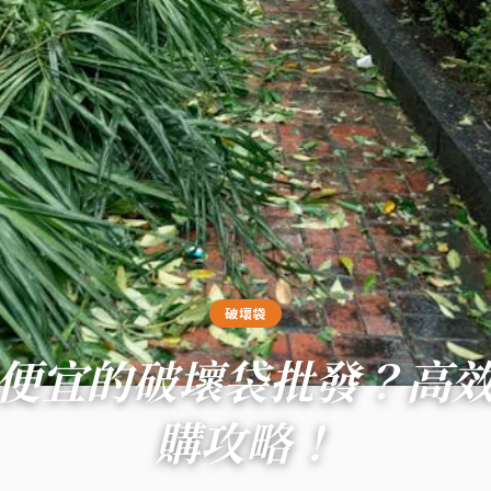
破壞袋
便宜的破壞袋批發？高
購攻略！