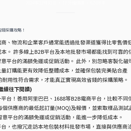
2024年12月31日
·
17
分鐘閱讀
·
6,508
字
省錢採購攻略！
電商、物流和企業客戶通常能透過批發渠道獲得比零售價
成本。 許多線上B2B平台及本地批發市場都能找到可靠的
意平台的滿額免運或促銷活動。 此外，別忽略客製化破
批量訂購能更有效降低整體成本，並確保包裝完美貼合產
的耐用性符合需求，才能真正實現高效省錢的採購策略。
繼續往下閱讀)
平台！善用阿里巴巴、1688等B2B電商平台，比較不同
每個供應商的最低起訂量(MOQ)及報價，並索取樣品測試
留意平台的滿額免運或促銷活動，能進一步降低成本。
平台，也撥冗走訪本地包裝材料批發市場，直接與供應商