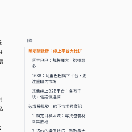
目錄
低
破壞袋批發：線上平台大比拼
供
阿里巴巴：規模龐大，選擇眾
壞
多
1688：阿里巴巴旗下平台，更
注重國內市場
其他線上B2B平台：各有千
秋，需謹慎選擇
供
破壞袋批發：線下市場尋寶記
品
1. 鎖定目標區域：尋找包裝材
料集散地
洽
2. 巧妙的議價技巧：爭取最大