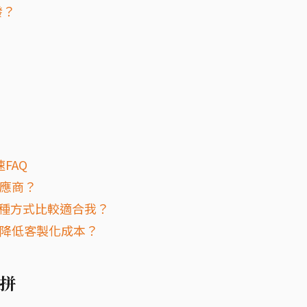
發？
FAQ
供應商？
，哪種方式比較適合我？
何降低客製化成本？
拼