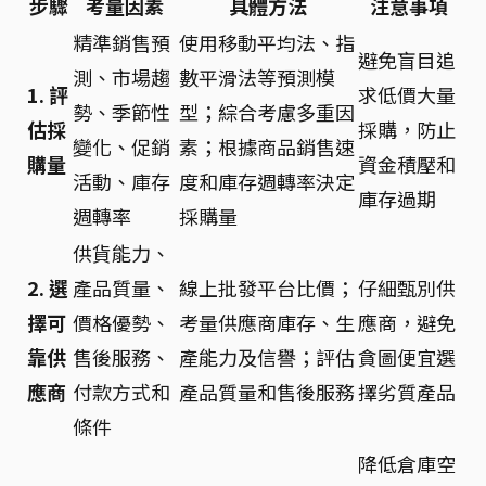
步驟
考量因素
具體方法
注意事項
精準銷售預
使用移動平均法、指
避免盲目追
測、市場趨
數平滑法等預測模
1. 評
求低價大量
勢、季節性
型；綜合考慮多重因
估採
採購，防止
變化、促銷
素；根據商品銷售速
購量
資金積壓和
活動、庫存
度和庫存週轉率決定
庫存過期
週轉率
採購量
供貨能力、
2. 選
產品質量、
線上批發平台比價；
仔細甄別供
擇可
價格優勢、
考量供應商庫存、生
應商，避免
靠供
售後服務、
產能力及信譽；評估
貪圖便宜選
應商
付款方式和
產品質量和售後服務
擇劣質產品
條件
降低倉庫空