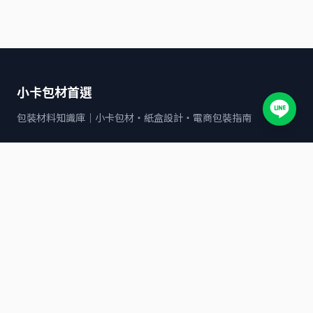
小卡包材首選
包裝材料知識庫｜小卡包材・紙盒設計・電商包裝指南
文章分類
包材選擇
物流比較
電商賣家
寄貨指南
氣泡袋
破壞袋
©
2026
小卡包材首選