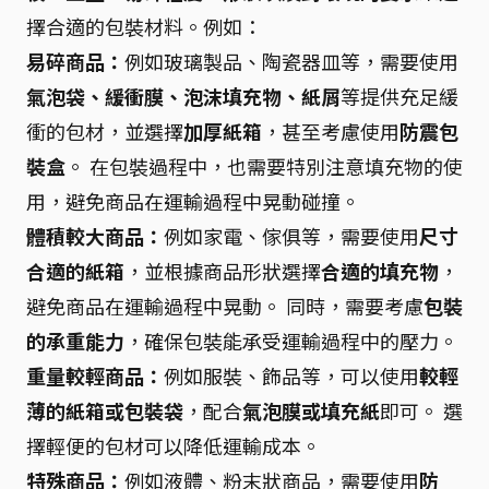
擇合適的包裝材料。例如：
易碎商品：
例如玻璃製品、陶瓷器皿等，需要使用
氣泡袋、緩衝膜、泡沫填充物、紙屑
等提供充足緩
衝的包材，並選擇
加厚紙箱
，甚至考慮使用
防震包
裝盒
。 在包裝過程中，也需要特別注意填充物的使
用，避免商品在運輸過程中晃動碰撞。
體積較大商品：
例如家電、傢俱等，需要使用
尺寸
合適的紙箱
，並根據商品形狀選擇
合適的填充物
，
避免商品在運輸過程中晃動。 同時，需要考慮
包裝
的承重能力
，確保包裝能承受運輸過程中的壓力。
重量較輕商品：
例如服裝、飾品等，可以使用
較輕
薄的紙箱或包裝袋
，配合
氣泡膜或填充紙
即可。 選
擇輕便的包材可以降低運輸成本。
特殊商品：
例如液體、粉末狀商品，需要使用
防