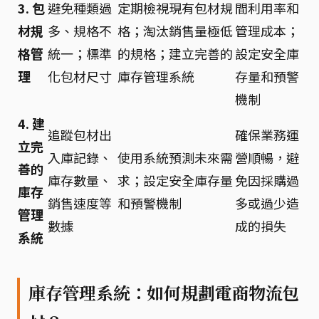
3. 包
避免種類過
定期檢視現有包材規
間利用率和
材規
多、規格不
格；淘汰銷售量極低
管理成本；
格管
統一；標準
的規格；建立完善的
設定安全庫
理
化包材尺寸
庫存管理系統
存量和預警
機制
4. 建
追蹤包材出
確保業務運
立完
入庫記錄、
使用系統預測未來需
營順暢，避
善的
庫存數量、
求；設定安全庫存量
免因採購過
庫存
銷售速度等
和預警機制
多或過少造
管理
數據
成的損失
系統
庫存管理系統：如何規劃電商物流包