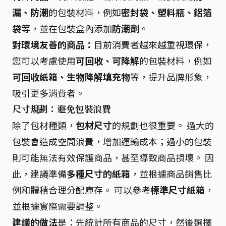
漏、防潮
的包裝材料，例如
密封袋、塑料瓶、鋁箔
袋
等，並在包裝盒內添加
防潮劑
。
對環境友善的商品：
目前消費者越來越重視環保，
您可以考慮使用
可回收、可降解
的包裝材料，例如
可回收紙箱、生物降解填充物
等，提升品牌形象，
吸引更多消費者。
尺寸規劃：避免包裝浪費
除了包材種類，
包材尺寸
的規劃也很重要。 過大的
包裝會造成空間浪費，增加運輸成本；過小的包裝
則可能無法有效保護商品，甚至導致商品損壞。 因
此，建議準備
多種尺寸的紙箱
，並根據商品銷售比
例和體積合理分配庫存。 可以參考
標準尺寸紙箱
，
並根據實際需要調整。
建議的做法
是：先統計所有商品的尺寸，然後選擇