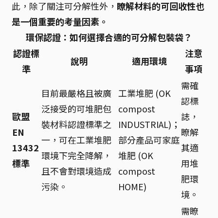
此，除了關注可分解性外，
瞭解材料的可回收性也
是一個重要的考量因素。
環保認證：如何選擇合適的可分解包裝袋？
認證標
注意
說明
適用環境
準
事項
需確
目前最嚴格且被廣
工業堆肥 (OK
認標
泛接受的可堆肥包
compost
歐盟
誌，
裝材料認證標準之
INDUSTRIAL)；
EN
瞭解
一，可在工業堆肥
部分產品可家庭
13432
其適
環境下完全降解，
堆肥 (OK
標準
用堆
且不會對環境造成
compost
肥環
污染。
HOME)
境。
需瞭