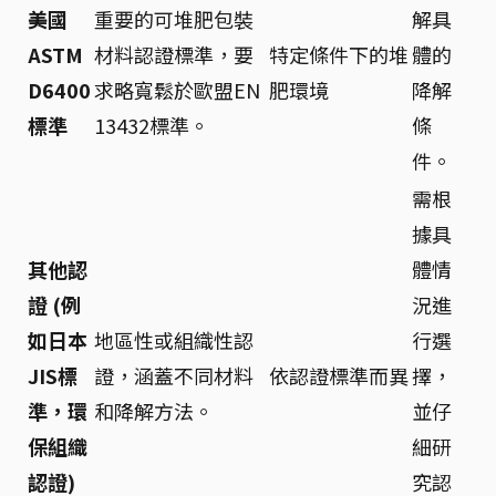
美國
重要的可堆肥包裝
解具
ASTM
材料認證標準，要
特定條件下的堆
體的
D6400
求略寬鬆於歐盟EN
肥環境
降解
標準
13432標準。
條
件。
需根
據具
其他認
體情
證 (例
況進
如日本
地區性或組織性認
行選
JIS標
證，涵蓋不同材料
依認證標準而異
擇，
準，環
和降解方法。
並仔
保組織
細研
認證)
究認