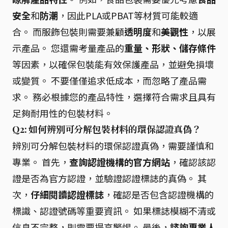
安全
和
防潮
，因此PLA或PBAT等材質可能較適
合。 而服飾包裝則需要兼顧
透明度
和
美觀性
，以展
示產品。 您還需考量產品的
重量、形狀、儲存條件
等因素，以確保包裝能有效保護產品，並避免損壞
或變質。 不要僅僅追求低成本，而忽略了產品需
求。 務必根據您的產品特性，選擇符合需求且具有
足夠耐用性的包裝材料。
Q2: 如何辨別可分解包裝材料的環保認證真偽？
辨別可分解包裝材料的環保認證真偽，需要謹慎和
專業。 首先，
查詢認證機構的官方網站
，確認該認
證是否為官方認證，並驗證認證標誌的真偽。 其
次，
仔細閱讀認證標誌
，確認是否包含認證機構的
標識、認證號碼等重要資訊。 如果標誌模糊不清或
信息不完整，則需要提高警惕。 最後，
諮詢專業人