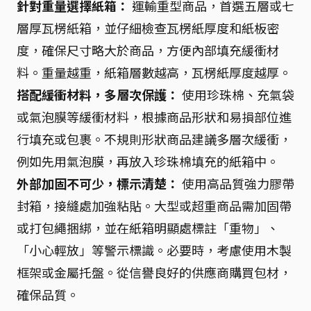
針對重量選擇紙箱：
運輸重型商品，首選五層或七
層厚瓦楞紙箱，並仔細檢查瓦楞紙厚度和紙板密
度，確保尺寸略大於商品，方便內部填充緩衝材
料。重量越重，紙箱層數越高，瓦楞紙厚度越厚。
搭配緩衝材料，多層次保護：
使用珍珠棉、充氣袋
或氣泡膜等緩衝材料，根據商品形狀和易損部位進
行填充或包裹。不規則形狀商品建議多層次緩衝，
例如先用氣泡膜，再放入珍珠棉填充的紙箱中。
外部加固不可少，標示清楚：
使用高品質強力膠帶
封箱，接縫處加強粘貼。大型或超重商品需加固帶
或打包繩捆綁，並在紙箱明顯處標註「重物」、
「小心輕放」等警示標識。必要時，考慮使用木製
框架或金屬托盤。從信譽良好的供應商購買包材，
確保品質。