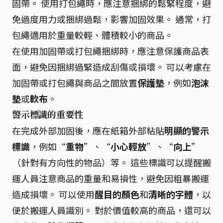
固帶。 使用打包繩時，應注意捆綁的鬆緊程度，避
免過度用力或捆綁過鬆，影響加固效果。 通常，打
包繩適用於重量較輕、體積較小的商品。
在使用加固帶或打包繩捆綁時，應注意保護商品表
面，避免因捆綁過緊造成刮傷或損壞。 可以考慮在
加固帶或打包繩與商品之間放置
保護墊
，例如
泡沫
墊
或
軟布
。
警示標識的重要性
在完成外部加固後，應在紙箱外部粘貼
明顯的警示
標識
，例如“
重物
”、“
小心輕放
”、“
向上
”
（針對有方向性的物品）等。 這些標識可以提醒搬
運人員注意商品的重量和易損性，避免因粗暴搬運
造成損壞。 可以使用
醒目的顏色
和
清晰的字體
，以
便於搬運人員識別。 對於價值較高的商品，還可以