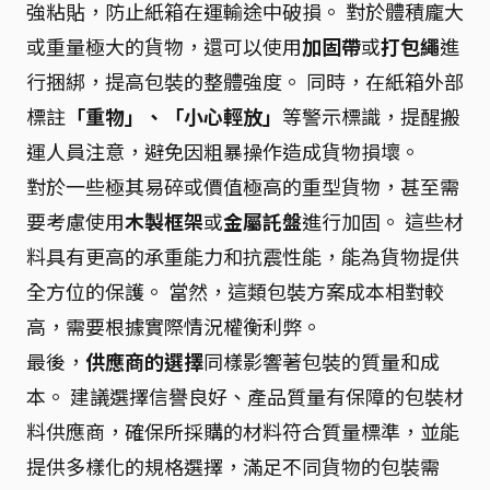
強粘貼，防止紙箱在運輸途中破損。 對於體積龐大
或重量極大的貨物，還可以使用
加固帶
或
打包繩
進
行捆綁，提高包裝的整體強度。 同時，在紙箱外部
標註
「重物」、「小心輕放」
等警示標識，提醒搬
運人員注意，避免因粗暴操作造成貨物損壞。
對於一些極其易碎或價值極高的重型貨物，甚至需
要考慮使用
木製框架
或
金屬託盤
進行加固。 這些材
料具有更高的承重能力和抗震性能，能為貨物提供
全方位的保護。 當然，這類包裝方案成本相對較
高，需要根據實際情況權衡利弊。
最後，
供應商的選擇
同樣影響著包裝的質量和成
本。 建議選擇信譽良好、產品質量有保障的包裝材
料供應商，確保所採購的材料符合質量標準，並能
提供多樣化的規格選擇，滿足不同貨物的包裝需