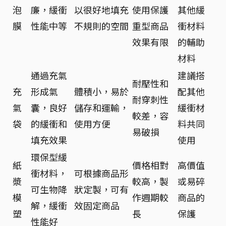
泡
廉，緩衝
以很好地填充
使用保護
其他緩
膜
性能中等
不規則的空間
重型商品
衝材料
效果有限
的輔助
材料
通過充氣
建議搭
耐壓性和
充
形成氣
體積小，易於
配其他
耐穿刺性
氣
囊，良好
儲存和運輸，
緩衝材
較差，容
袋
的緩衝和
使用方便
料共同
易破損
填充效果
使用
環保型緩
紙
價格相對
高價值
衝材料，
可根據商品形
漿
較高，製
或易碎
可生物降
狀定製，可有
模
作週期較
商品的
解，緩衝
效固定商品
塑
長
保護
性能好