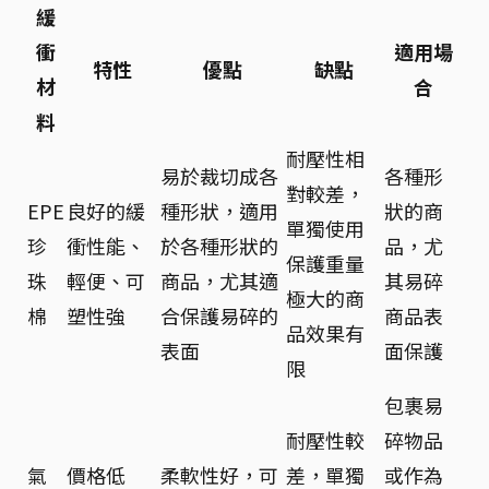
緩
衝
適用場
特性
優點
缺點
材
合
料
耐壓性相
易於裁切成各
各種形
對較差，
EPE
良好的緩
種形狀，適用
狀的商
單獨使用
珍
衝性能、
於各種形狀的
品，尤
保護重量
珠
輕便、可
商品，尤其適
其易碎
極大的商
棉
塑性強
合保護易碎的
商品表
品效果有
表面
面保護
限
包裹易
耐壓性較
碎物品
氣
價格低
柔軟性好，可
差，單獨
或作為