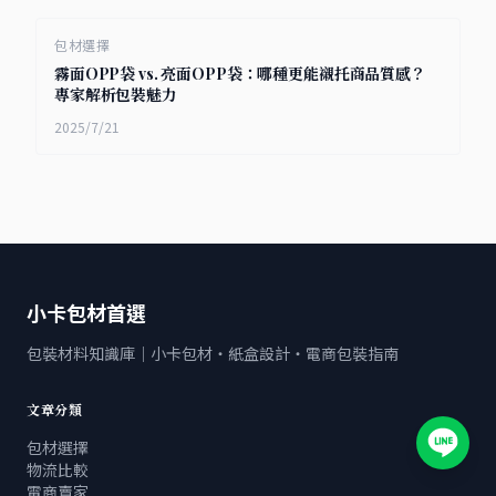
包材選擇
霧面OPP袋 vs. 亮面OPP袋：哪種更能襯托商品質感？
專家解析包裝魅力
2025/7/21
小卡包材首選
包裝材料知識庫｜小卡包材・紙盒設計・電商包裝指南
文章分類
包材選擇
物流比較
電商賣家