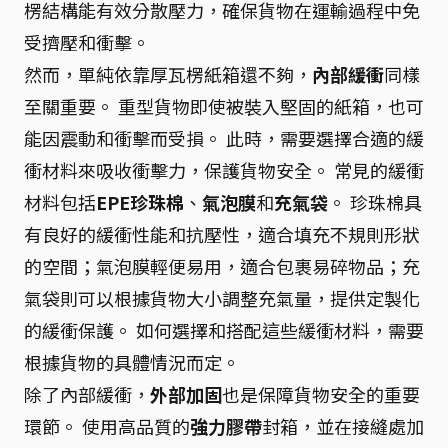
楞結構能有效分散壓力，確保貨物在運輸過程中免
受擠壓和衝擊。
然而，單純依靠厚瓦楞紙箱還不夠，
內部緩衝
同樣
至關重要。 重型貨物即使被裝入堅固的紙箱，也可
能因震動和衝擊而受損。 此時，需要選擇合適的緩
衝材料來吸收衝擊力，保護貨物安全。 常見的緩衝
材料包括
EPE珍珠棉
、
氣泡膜
和
充氣袋
。 珍珠棉具
有良好的緩衝性能和抗壓性，適合填充不規則形狀
的空間；氣泡膜輕便易用，適合包裹易碎物品；充
氣袋則可以根據貨物大小調整充氣量，提供定製化
的緩衝保護。 如何選擇和搭配這些緩衝材料，需要
根據貨物的具體情況而定。
除了內部緩衝，
外部加固
也是保障貨物安全的重要
環節。 使用高品質的
強力膠帶
封箱，並在接縫處加