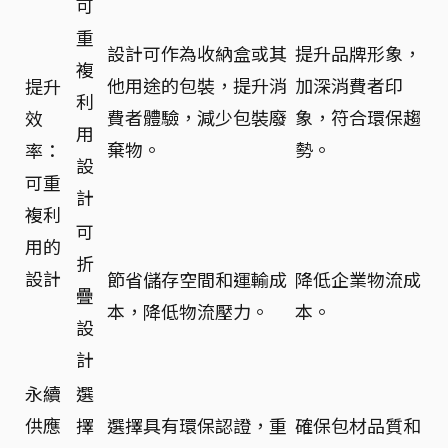
可
重
設計可作為收納盒或其
提升品牌形象，
複
他用途的包裝，提升消
加深消費者印
提升
利
費者體驗，減少包裝廢
象，符合環保趨
效
用
棄物。
勢。
率：
設
可重
計
複利
可
用的
折
設計
節省儲存空間和運輸成
降低企業物流成
疊
本，降低物流壓力。
本。
設
計
永續
選
供應
擇
選擇具有環保認證，重
確保包材品質和