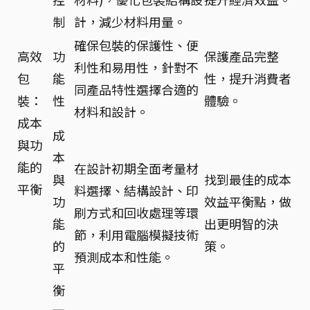
制
計，減少材料用量。
確保包裝的保護性、便
高效
功
保護產品完整
利性和易用性，針對不
包
能
性，提升消費者
同產品特性選擇合適的
裝：
性
體驗。
材料和設計。
成本
成
與功
本
能的
在設計初期全面考量材
與
找到最佳的成本
平衡
料選擇、結構設計、印
功
效益平衡點，做
刷方式和回收處理等環
能
出更明智的決
節，利用電腦模擬技術
的
策。
預測成本和性能。
平
衡