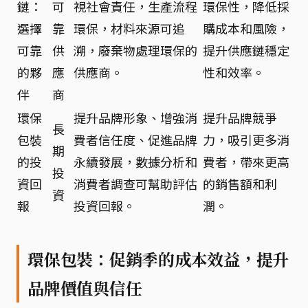
鏈：
可
視社會責任，生產流程
環保性，降低採
選擇
靠
環保，材料來源可追
購成本和風險，
可靠
供
溯，廢棄物處理環保的
提升供應鏈穩定
的夥
應
供應商。
性和效率。
伴
商
環保
提升品牌形象、增強消
提升品牌競爭
長
包裝
費者信任度、促進品牌
力，吸引更多消
期
的投
永續發展，數據分析和
費者，帶來更高
投
資回
消費者調查可幫助評估
的銷售額和利
資
報
投資回報。
潤。
環保包裝：促銷季的成本效益，提升
品牌價值與信任