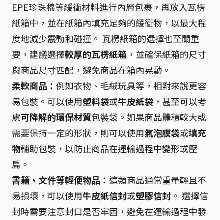
EPE珍珠棉等緩衝材料進行內層包裹，再放入瓦楞
紙箱中，並在紙箱內填充足夠的緩衝物，以最大程
度地減少震動和碰撞。 瓦楞紙箱的選擇也至關重
要，建議選擇
較厚的瓦楞紙箱
，並確保紙箱的尺寸
與商品尺寸匹配，避免商品在箱內晃動。
柔軟商品：
例如衣物、毛絨玩具等，相對來說更容
易包裝。可以使用
塑料袋
或
牛皮紙袋
，甚至可以考
慮
可降解的環保材質
包裝袋。如果商品體積較大或
需要保持一定的形狀，則可以使用
氣泡膜袋
或
填充
物
輔助包裝，以防止商品在運輸過程中變形或壓
扁。
書籍、文件等輕便物品：
這類商品通常重量輕且不
易損壞，可以使用
牛皮紙信封
或
塑膠信封
。 選擇信
封時需要注意封口是否牢固，避免在運輸過程中發