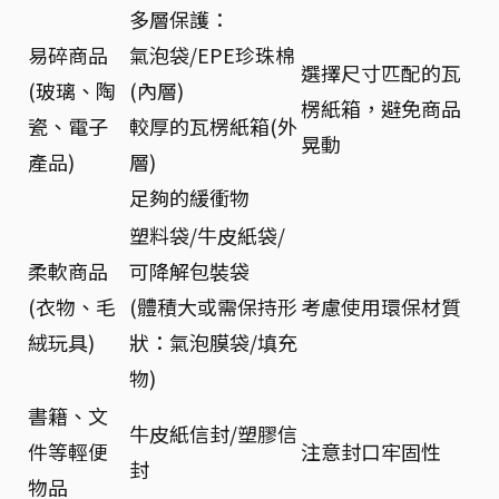
多層保護：
易碎商品
氣泡袋/EPE珍珠棉
選擇尺寸匹配的瓦
(玻璃、陶
(內層)
楞紙箱，避免商品
瓷、電子
較厚的瓦楞紙箱(外
晃動
產品)
層)
足夠的緩衝物
塑料袋/牛皮紙袋/
柔軟商品
可降解包裝袋
(衣物、毛
(體積大或需保持形
考慮使用環保材質
絨玩具)
狀：氣泡膜袋/填充
物)
書籍、文
牛皮紙信封/塑膠信
件等輕便
注意封口牢固性
封
物品