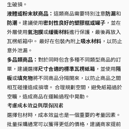
生破損。
液體或粉末狀商品：
這類商品需要特別注意
防漏
和
防潮
。建議使用
密封性良好的塑膠瓶或罐子
，並在
外層使用
氣泡膜
或
緩衝材料
進行保護，最後再放入
瓦楞紙箱中。 最好在包裝內附上
吸水材料
，以防止
意外泄漏。
多品類商品：
對於同時包含多種不同類型商品的訂
單，建議選擇
尺寸合適的標準瓦楞紙箱
，並使用
隔
板
或
填充物
將不同商品分隔開來，以防止商品之間
相互碰撞造成損壞。 合理規劃空間，避免紙箱過於
空曠，造成商品在運輸過程中晃動。
考慮成本效益與環保因素
選擇包材時，成本效益也是一個重要的考量因素。
批量採購通常可以獲得更低的價格，建議商家提前