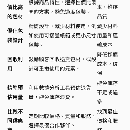
根據商品特性，選擇性價比最
價比高
本，維持
高的方案，避免過度包裝。
的包材
品質
精簡設計，減少材料使用，例
減少材料
優化包
如使用可摺疊紙箱或更小尺寸
用量和運
裝設計
包裝。
輸成本
降低採購
回收利
鼓勵顧客回收退貨包材，或設
成本，環
用
計可重複使用的元素。
保
避免庫存
精準預
利用數據分析工具預估退貨
不足或過
估用量
量，避免庫存浪費。
多
比較不
找到最佳
定期比較價格、質量和服務，
同供應
價格和服
選擇最優合作夥伴。
商
務