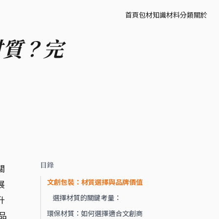
首頁
包材知識
材料分類
關於
材質？完
目錄
關
文創包裝：材質選擇與品牌價值
展
選擇材質的關鍵考量：
升
環保材質：如何選擇適合文創商
品