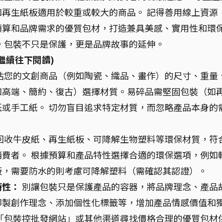
再生紙板適用於較重或較大的商品。 記得善用線上資源
預算和品牌需求的優質包材，打造兼具美感、實用性和環
，包裝不只是保護，更是品牌故事的延伸。
繼續往下閱讀)
估您的文創商品（例如陶瓷、織品、畫作）的尺寸、重量
如高端、簡約、復古）選擇材質。易碎品需堅固包裝（如
或手工紙。 切勿盲目追求特定材質，而忽略產品本身的
回收牛皮紙、再生紙板、可降解生物塑料等環保材質，符
費者。 根據預算和產品特性選擇合適的環保選項，例如
板，需要防水的則考慮可降解塑料（需確認其認證）。
特性：
別讓包裝只是保護產品的容器，將品牌理念、產品
印製創作理念、添加個性化標籤等，增加產品情感價值和
「包裝控批發網站」或其他渠道尋找價格合理的優質包材