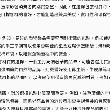
，直接影響消費者的購買慾望。因此，在選擇包裝材質時
及目標客群的喜好，才能創造出兼具美感、實用性和環保
。例如，易碎的陶瓷飾品需要堅固耐衝擊的包裝，例如使
巧的手工皁則可以使用更輕便的紙盒或環保塑膠袋；體積
或棉布袋，以確保運輸過程中的安全。
響材質的選擇。一個主打高端奢華的品牌，可能會選用質
個強調簡約自然的品牌，則更偏好使用再生紙、牛皮紙等
舊風格的品牌則可以考慮使用帶有懷舊質感的材質，例如
。
值觀，對於選擇包裝材質至關重要。 例如，注重環保的年
的環保包裝；而追求高品質的消費者則更重視包裝的質感
要深入瞭解目標客群的需求，才能更好地提升產品的吸引