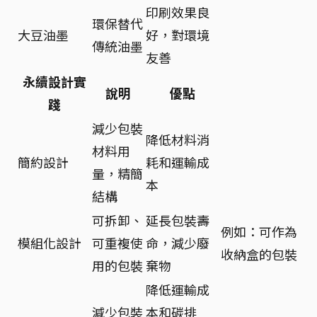
印刷效果良
環保替代
大豆油墨
好，對環境
傳統油墨
友善
永續設計實
說明
優點
踐
減少包裝
降低材料消
材料用
簡約設計
耗和運輸成
量，精簡
本
結構
可拆卸、
延長包裝壽
例如：可作為
模組化設計
可重複使
命，減少廢
收納盒的包裝
用的包裝
棄物
降低運輸成
減少包裝
本和碳排