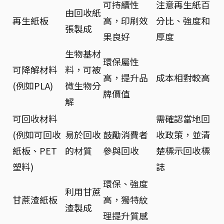
可持續性
注意再生紙百
由回收紙
再生紙板
高，印刷效
分比、強度和
張製成
果良好
厚度
生物基材
環保屬性
可降解材料
料，可被
高，提升品
成本相對較高
(例如PLA)
微生物分
牌價值
解
可回收材料
需確認當地回
(例如可回收
易於回收
鼓勵消費者
收政策，並清
紙板、PET
的材質
參與回收
楚標示回收標
塑料)
誌
環保、強度
利用甘蔗
甘蔗渣紙板
高，獨特紋
渣製成
理提升質感