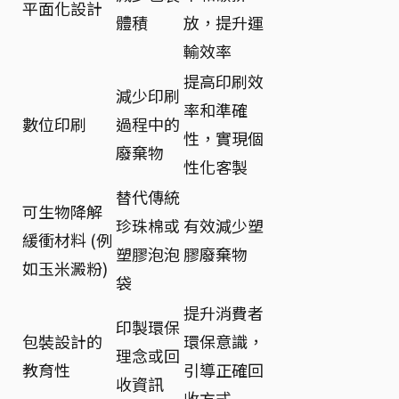
平面化設計
體積
放，提升運
輸效率
提高印刷效
減少印刷
率和準確
數位印刷
過程中的
性，實現個
廢棄物
性化客製
替代傳統
可生物降解
珍珠棉或
有效減少塑
緩衝材料 (例
塑膠泡泡
膠廢棄物
如玉米澱粉)
袋
提升消費者
印製環保
包裝設計的
環保意識，
理念或回
教育性
引導正確回
收資訊
收方式