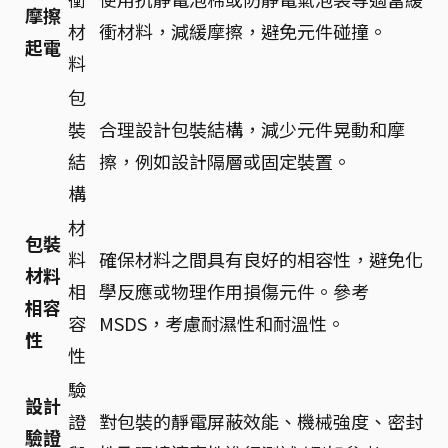
摩擦
材
衝材料，減緩摩擦，避免元件碰撞。
起電
料
包
裝
合理設計包裝結構，減少元件晃動和摩
結
擦，例如設計隔層或固定裝置。
構
材
包裝
料
確保材料之間具有良好的相容性，避免化
材料
相
學反應或物理作用損傷元件。參考
相容
容
MSDS，考慮耐濕性和耐溫性。
性
性
驗
設計
證
對包裝的靜電屏蔽效能、機械強度、密封
驗證