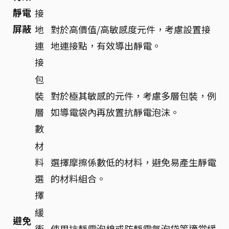
靜電
接
屏蔽
地
對於高價值/高敏感度元件，考慮設置接
連
地連接點，有效導出靜電。
接
包
裝
對於極其敏感的元件，考慮多層包裝，例
層
如導電袋內再放置抗靜電泡沫。
數
材
料
選擇摩擦係數低的材料，避免易產生靜電
選
的材料組合。
擇
緩
避免
衝
使用抗靜電泡棉或防靜電氣泡袋等適當緩