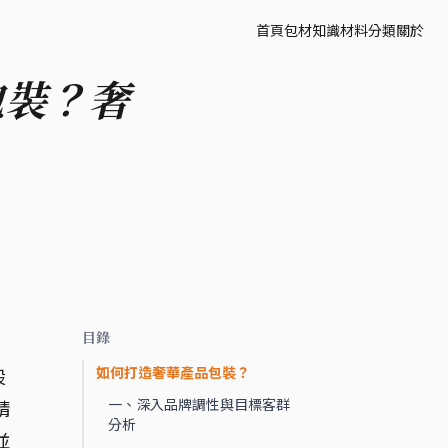
首頁
包材知識
材料分類
關於
包裝？奢
目錄
如何打造奢華產品包裝？
設
一、深入品牌調性與目標客群
精
分析
並