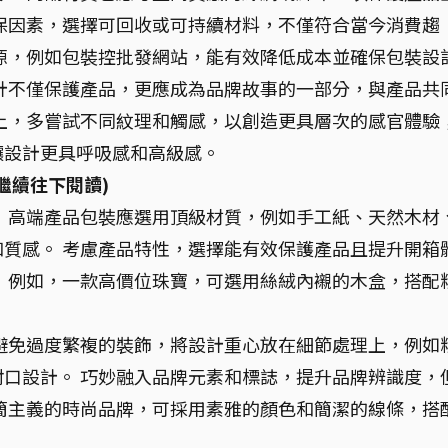
保因素，選擇可回收或可持續材料，不僅符合當今消費趨
源，例如包裝控批發網站，能有效降低成本並確保包裝設
計不僅保護產品，更應成為品牌故事的一部分，與產品共
上，多嘗試不同紋理和觸感，以創造更具層次的感官體驗
讓設計更具呼吸感和高級感。
繼續往下閱讀)
：
高端產品包裝應選用頂級材質，例如手工紙、天然木材
質感。 考慮產品特性，選擇能有效保護產品且提升開箱
 例如，一款高價位珠寶，可選用絲絨內襯的木盒，搭配
避免過度繁複的裝飾，將設計重心放在細節處理上，例如
口設計。 巧妙融入品牌元素和標誌，提升品牌辨識度，
簡主義的時尚品牌，可採用素雅的顏色和簡潔的線條，搭