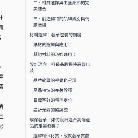
二、材質選擇與工藝細節的完
美結合
計
三、創造獨特的品牌識別與情
感連結
同
材料選擇：奢華包裝的關鍵
；
紙材的選擇與應用：
其他材料的巧妙運用：
設計理念：打造品牌獨特高端包
、
裝
體
品牌故事的視覺化呈現
精
產品特性的完美詮釋
目標客群的精準定位
精
設計元素的協調統一
但
環保奢華：如何設計適合高端產
配
品的定製包裝？
選擇環保材質，成就奢華質感