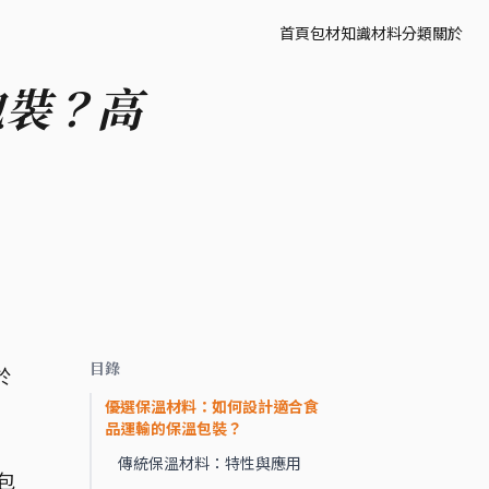
首頁
包材知識
材料分類
關於
包裝？高
目錄
於
優選保溫材料：如何設計適合食
品運輸的保溫包裝？
傳統保溫材料：特性與應用
包