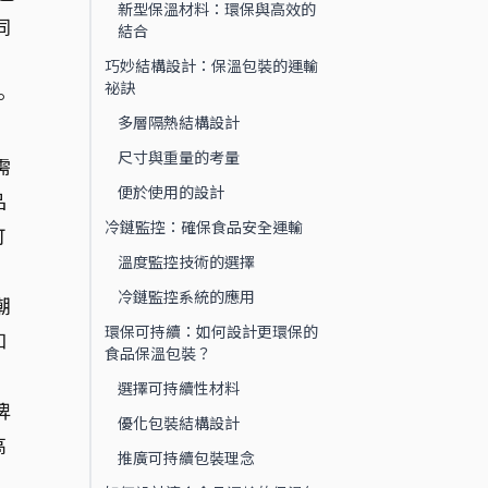
新型保溫材料：環保與高效的
同
結合
巧妙結構設計：保溫包裝的運輸
祕訣
。
多層隔熱結構設計
尺寸與重量的考量
需
便於使用的設計
品
冷鏈監控：確保食品安全運輸
可
溫度監控技術的選擇
冷鏈監控系統的應用
潮
環保可持續：如何設計更環保的
和
食品保溫包裝？
選擇可持續性材料
牌
優化包裝結構設計
高
推廣可持續包裝理念