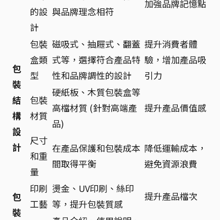
加強品牌記憶點
的設
與品牌理念相符
計
包裝
磁吸式、抽屜式、翻蓋
提升消費者體
盒類
式等，選擇符合產品特
驗，增加產品吸
包
型
性和品牌調性的設計
引力
裝
硬紙板、木質包裝盒等
結
包裝
高檔材質 (針對高端產
提升產品價值感
構
材質
品)
設
尺寸
計
在產品保護和包裝成本
降低運輸成本，
和重
間取得平衡
避免資源浪費
量
印刷
燙金、UV印刷、絲印
提升產品檔次
包
工藝
等，提升包裝質感
裝