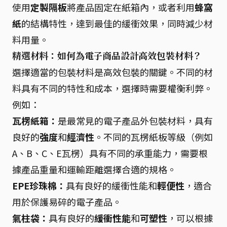
使用
定製隔板
將產品固定在紙箱內，或者利用
蜂窩
紙
的結構特性，達到最佳的緩衝效果，同時減少材
料用量。
精選材料：如何為電子商品設計高效包裝材料？
選擇適當的包裝材料是高效包裝的關鍵。不同的材
料具有不同的特性和成本，選擇時需要權衡利弊。
例如：
瓦楞紙箱：
是最常見的電子產品外包裝材料，具有
良好的
強度
和
經濟性
。不同的瓦楞紙板等級（例如
A、B、C、E瓦楞）具有不同的承重能力，需要根
據產品重量和運輸距離選擇合適的規格。
EPE珍珠棉：
具有良好的緩衝性能和
輕便性
，適合
用於保護易碎的電子產品。
氣柱袋：
具有良好的
緩衝性能
和
可塑性
，可以根據