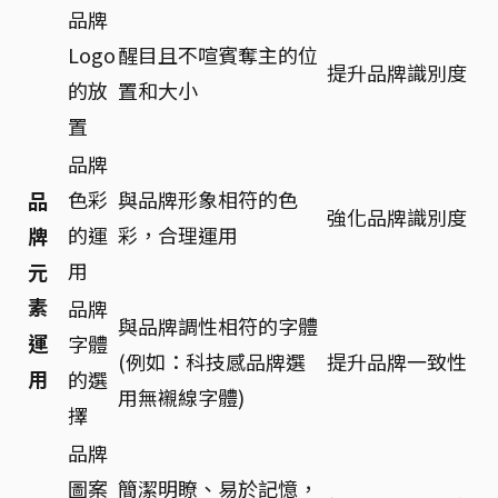
品牌
Logo
醒目且不喧賓奪主的位
提升品牌識別度
的放
置和大小
置
品牌
色彩
與品牌形象相符的色
品
強化品牌識別度
的運
彩，合理運用
牌
用
元
素
品牌
與品牌調性相符的字體
運
字體
(例如：科技感品牌選
提升品牌一致性
用
的選
用無襯線字體)
擇
品牌
圖案
簡潔明瞭、易於記憶，