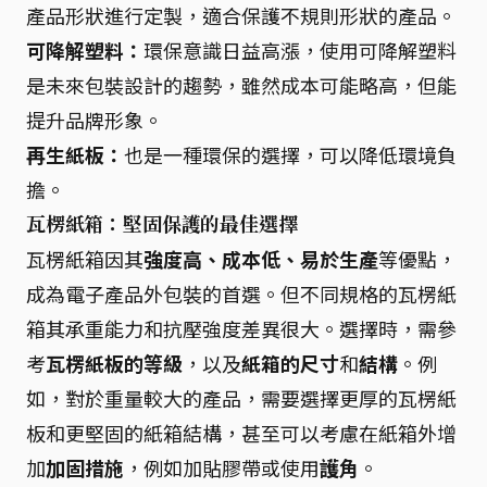
產品形狀進行定製，適合保護不規則形狀的產品。
可降解塑料：
環保意識日益高漲，使用可降解塑料
是未來包裝設計的趨勢，雖然成本可能略高，但能
提升品牌形象。
再生紙板：
也是一種環保的選擇，可以降低環境負
擔。
瓦楞紙箱：堅固保護的最佳選擇
瓦楞紙箱因其
強度高、成本低、易於生產
等優點，
成為電子產品外包裝的首選。但不同規格的瓦楞紙
箱其承重能力和抗壓強度差異很大。選擇時，需參
考
瓦楞紙板的等級
，以及
紙箱的尺寸
和
結構
。例
如，對於重量較大的產品，需要選擇更厚的瓦楞紙
板和更堅固的紙箱結構，甚至可以考慮在紙箱外增
加
加固措施
，例如加貼膠帶或使用
護角
。