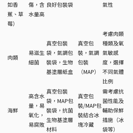
如香
傷，含
良好包裝袋
氣性
蕉、草
水量高
莓）
考慮肉類
真空包裝
真空包
種類及氧
易滋生
袋，氣調包
裝，氣調
氣敏感
肉類
細菌
裝袋，生物
包裝
度，選擇
基塗層紙盒
（MAP）
不同氣體
比例
真空包裝
需考慮抗
高含水
真空包
袋，MAP包
菌性能及
量，易
裝/MAP包
海鮮
裝袋，抗菌
輔助保鮮
氧化，
裝結合冰
生物基塗層
措施（冰
易腐敗
塊冷藏
材料
袋等）