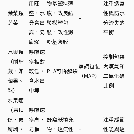
用旺
物基塑料薄
注重透氣
葉菜類
盛，水
膜，改良紙
性與防水
–
蔬菜
分含量
漿模塑包
分流失的
高，易
裝，改性澱
平衡
腐爛
粉基薄膜
水果類
呼吸速
控制包裝
（耐貯
率相對
氣調包裝
內氧氣和
藏，如
較低，
PLA可降解袋
（MAP）
二氧化碳
蘋果、
含水量
比例
梨）
中等
水果類
（易損
呼吸速
傷、易
率高，
蜂窩紙填充
注重緩衝
腐爛，
易損
物，透氣性
–
性能與透