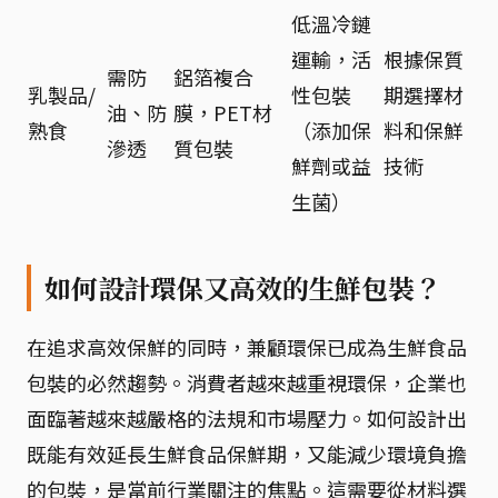
低溫冷鏈
運輸，活
根據保質
需防
鋁箔複合
乳製品/
性包裝
期選擇材
油、防
膜，PET材
熟食
（添加保
料和保鮮
滲透
質包裝
鮮劑或益
技術
生菌）
如何設計環保又高效的生鮮包裝？
在追求高效保鮮的同時，兼顧環保已成為生鮮食品
包裝的必然趨勢。消費者越來越重視環保，企業也
面臨著越來越嚴格的法規和市場壓力。如何設計出
既能有效延長生鮮食品保鮮期，又能減少環境負擔
的包裝，是當前行業關注的焦點。這需要從材料選