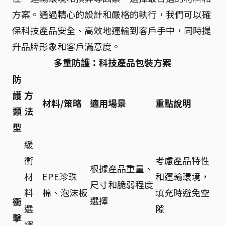
方案。通過精心的設計和嚴格的執行，我們可以確
保科技產品安全、高效地運輸到客戶手中，同時提
升品牌形象和客戶滿意度。
多重防護：科技產品包裝方案
防
護
方
材料/策略
適用場景
重點說明
類
法
型
緩
衝
考慮產品特性
根據產品重量、
材
EPE珍珠
和運輸環境，
尺寸和脆弱程度
料
棉、泡沫板
填充時避免空
選擇
衝
選
隙
擊
擇