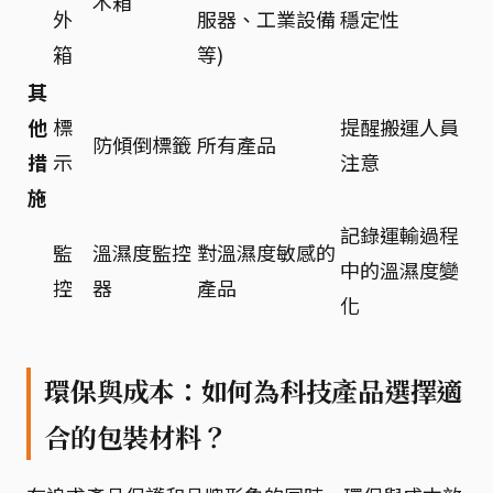
木箱
外
服器、工業設備
穩定性
箱
等)
其
他
標
提醒搬運人員
防傾倒標籤
所有產品
措
示
注意
施
記錄運輸過程
監
溫濕度監控
對溫濕度敏感的
中的溫濕度變
控
器
產品
化
環保與成本：如何為科技產品選擇適
合的包裝材料？