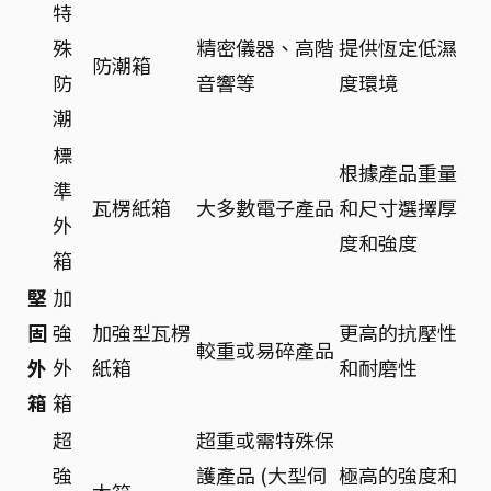
特
殊
精密儀器、高階
提供恆定低濕
防潮箱
防
音響等
度環境
潮
標
根據產品重量
準
瓦楞紙箱
大多數電子產品
和尺寸選擇厚
外
度和強度
箱
堅
加
固
強
加強型瓦楞
更高的抗壓性
較重或易碎產品
外
外
紙箱
和耐磨性
箱
箱
超
超重或需特殊保
強
護產品 (大型伺
極高的強度和