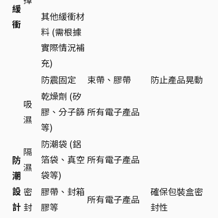
緩
其他緩衝材
衝
料 (需根據
實際情況補
充)
防震固定
束帶、膠帶
防止產品晃動
乾燥劑 (矽
吸
膠、分子篩
所有電子產品
濕
等)
防潮袋 (鋁
隔
箔袋、真空
所有電子產品
防
濕
袋等)
潮
設
密
膠帶、封箱
確保包裝盒密
所有電子產品
計
封
膠等
封性