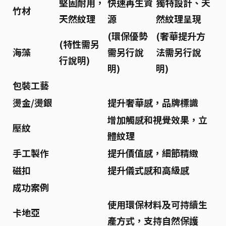
堅固耐用，
快速再生資
獨特設計、天
竹材
天然紋理
源
然紋理呈現
(環保優勢
(奢華提升方
(特性需另
海藻
需另行說
法需另行說
行說明)
明)
明)
包裝工藝
燙金/燙銀
提升奢華感，品牌標識
增加觸感和視覺效果，立
壓紋
體紋理
手工製作
提升價值感，細節精緻
磁扣
提升儀式感和高級感
成功案例
使用環保材料及可持續生
卡地亞
產方式，支持自然保護