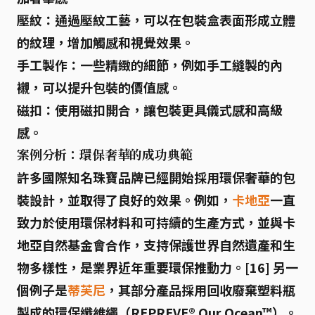
壓紋
：通過壓紋工藝，可以在包裝盒表面形成立體
的紋理，增加觸感和視覺效果。
手工製作
：一些精緻的細節，例如手工縫製的內
襯，可以提升包裝的價值感。
磁扣
：使用磁扣開合，讓包裝更具儀式感和高級
感。
案例分析：環保奢華的成功典範
許多國際知名珠寶品牌已經開始採用
環保奢華
的包
裝設計，並取得了良好的效果。例如，
卡地亞
一直
致力於使用環保材料和可持續的生產方式，並與卡
地亞自然基金會合作，支持保護世界自然遺產和生
物多樣性，是業界近年重要環保推動力。[16] 另一
個例子是
蒂芙尼
，其部分產品採用回收廢棄塑料瓶
製成的環保纖維繩（REPREVE® Our Ocean™）。