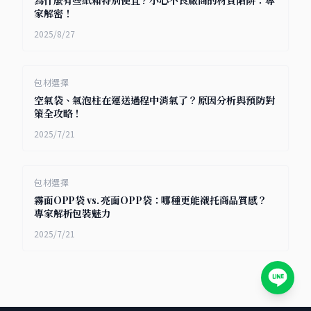
為什麼有些紙箱特別便宜？小心不良廠商的材質陷阱：專
家解密！
2025/8/27
包材選擇
空氣袋、氣泡柱在運送過程中消氣了？原因分析與預防對
策全攻略！
2025/7/21
包材選擇
霧面OPP袋 vs. 亮面OPP袋：哪種更能襯托商品質感？
專家解析包裝魅力
2025/7/21