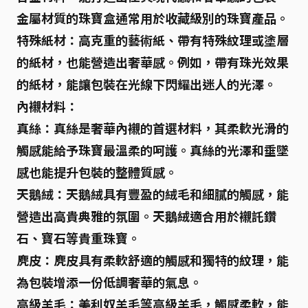
金屬材質的珠寶盒通常用於收藏級別的珠寶產品。
特殊紙材：
高克重的藝術紙、帶有特殊紋理或塗層
的紙材，也能營造出奢華感。例如，帶有珠光效果
的紙材，能讓包裝在光線下閃耀出迷人的光澤。
內襯材料：
真絲：
真絲是奢華內襯的首選材料，其柔軟光滑的
觸感能給予珠寶最溫柔的呵護。真絲的光澤和垂墜
感也能提升包裝的整體質感。
天鵝絨：
天鵝絨具有豐盈的絨毛和細膩的觸感，能
營造出高貴典雅的氛圍。天鵝絨適合用於襯託鑽
石、寶石等貴重珠寶。
麂皮：
麂皮具有柔軟舒適的觸感和獨特的紋理，能
為包裝增添一份低調奢華的氣息。
高級羊毛：
美利奴羊毛等高級羊毛，觸感柔軟，能