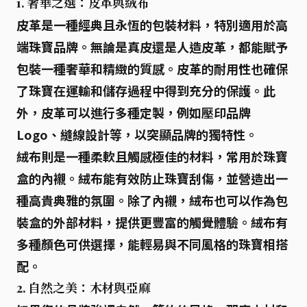
1. 奢華之選：皮革與絨布
皮革是一種經典且永恆的包裝材料，特別適用於高
端珠寶品牌。無論是真皮還是人造皮革，都能賦予
包裝一種奢華和精緻的質感。皮革的耐用性也確保
了珠寶在運輸和儲存過程中得到充分的保護。此
外，皮革可以進行多種定製，例如壓印品牌
Logo、縫線設計等，以突顯品牌的獨特性。
絨布則是一種柔軟且觸感極佳的材料，常用於珠寶
盒的內襯。絨布能有效防止珠寶刮傷，並營造出一
種高貴典雅的氛圍。除了內襯，絨布也可以作為包
裝盒的外部材料，提供更豐富的觸覺體驗。絨布有
多種顏色可供選擇，能輕易與不同風格的珠寶相搭
配。
2. 自然之美：木材與亞麻