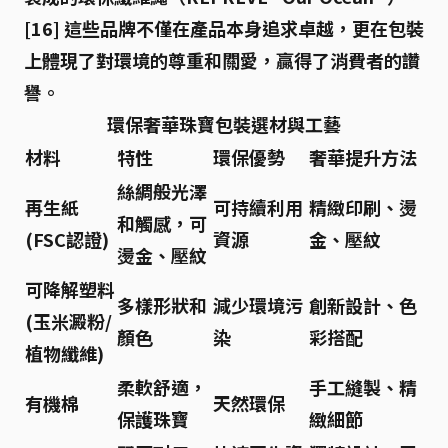
[16] 這些品牌不僅在產品本身追求卓越，更在包裝
上體現了對環境的尊重和關愛，贏得了消費者的讚
譽。
環保奢華珠寶包裝選材與工藝
材料
特性
環保優勢
奢華提升方法
絲綢般光澤
再生紙
可持續利用
精緻印刷、燙
和觸感，可
(FSC認證)
資源
金、壓紋
燙金、壓紋
可降解塑料
多樣形狀和
減少環境污
創新設計、色
(玉米澱粉/
顏色
染
彩搭配
植物纖維)
柔軟舒適，
手工縫製、精
有機棉
天然環保
保護珠寶
緻細節