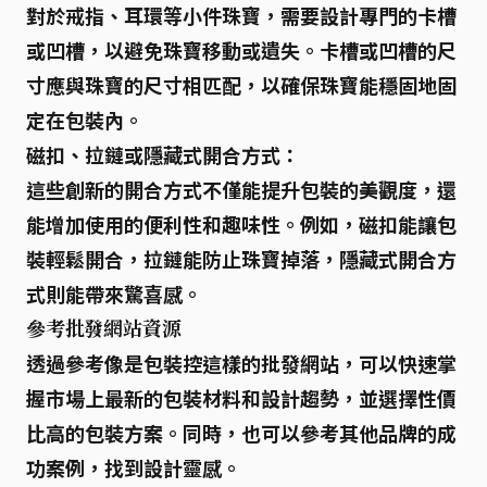
對於
戒指、耳環
等小件珠寶，需要設計
專門的卡槽
或凹槽
，以避免珠寶移動或遺失。卡槽或凹槽的尺
寸應與珠寶的尺寸相匹配，以確保珠寶能
穩固地固
定
在包裝內。
磁扣、拉鏈或隱藏式開合方式：
這些
創新的開合方式
不僅能提升包裝的
美觀度
，還
能增加使用的
便利性
和
趣味性
。例如，
磁扣
能讓包
裝輕鬆開合，
拉鏈
能防止珠寶掉落，
隱藏式開合方
式
則能帶來驚喜感。
參考批發網站資源
透過參考像是包裝控這樣的批發網站，可以快速掌
握市場上最新的包裝材料和設計趨勢，並選擇性價
比高的包裝方案。同時，也可以參考其他品牌的成
功案例，找到設計靈感。