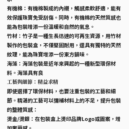
有機棉
：有機棉製成的內襯，觸感柔軟舒適，能有
效保護珠寶免受刮傷。同時，有機棉的天然質感也
能為包裝增添一份溫暖和自然的氣息。
竹材
：竹子是一種生長迅速的可再生資源，用竹材
製作的包裝盒，不僅堅固耐用，還具有獨特的天然
紋理，能為珠寶增添一份東方韻味。
海藻
：海藻包裝是近年來興起的一種新型環保材
料。海藻具有良
工藝與細節：精益求精
即使選擇了環保材料，也要注重包裝的工藝和細
節。精湛的工藝可以彌補材料上的不足，提升包裝
的整體質感：
燙金/燙銀
：在包裝盒上燙印品牌Logo或圖案，增
加奢華感。