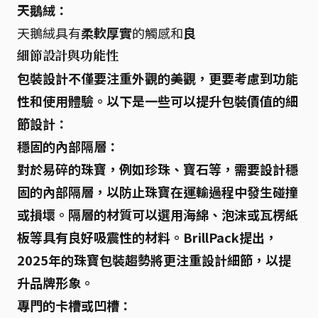
天鵝絨：
天鵝絨具有
柔軟厚實
的觸感和
良
細節設計與功能性
包裝設計不僅要注重外觀的美觀，更要考慮到功能
性和使用體驗。以下是一些可以提升包裝價值的細
節設計：
穩固的內部隔層：
對於
易碎的珠寶
，例如珍珠、寶石等，需要設計
穩
固的內部隔層
，以防止珠寶在運輸過程中發生碰撞
或損壞。隔層的材質可以選用
海綿、泡沫
或
瓦楞紙
板
等具有良好吸震性的材料。BrillPack提出，
2025年的珠寶包裝趨勢將更注重設計細節，以提
升品牌形象。
專門的卡槽或凹槽：