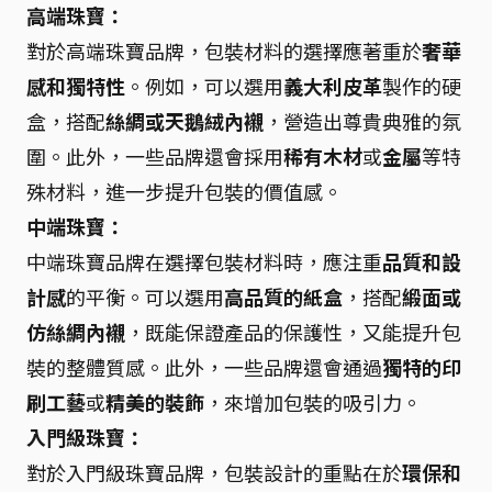
高端珠寶：
對於高端珠寶品牌，包裝材料的選擇應著重於
奢華
感和獨特性
。例如，可以選用
義大利皮革
製作的硬
盒，搭配
絲綢或天鵝絨內襯
，營造出尊貴典雅的氛
圍。此外，一些品牌還會採用
稀有木材
或
金屬
等特
殊材料，進一步提升包裝的價值感。
中端珠寶：
中端珠寶品牌在選擇包裝材料時，應注重
品質和設
計感
的平衡。可以選用
高品質的紙盒
，搭配
緞面或
仿絲綢內襯
，既能保證產品的保護性，又能提升包
裝的整體質感。此外，一些品牌還會通過
獨特的印
刷工藝
或
精美的裝飾
，來增加包裝的吸引力。
入門級珠寶：
對於入門級珠寶品牌，包裝設計的重點在於
環保和