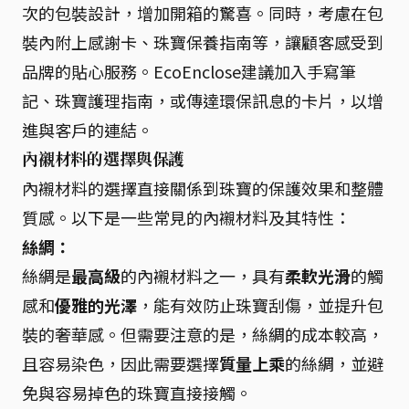
次的包裝設計，增加開箱的驚喜。同時，考慮在包
裝內附上感謝卡、珠寶保養指南等，讓顧客感受到
品牌的貼心服務。EcoEnclose建議加入手寫筆
記、珠寶護理指南，或傳達環保訊息的卡片，以增
進與客戶的連結。
內襯材料的選擇與保護
內襯材料的選擇直接關係到珠寶的保護效果和整體
質感。以下是一些常見的內襯材料及其特性：
絲綢：
絲綢是
最高級
的內襯材料之一，具有
柔軟光滑
的觸
感和
優雅的光澤
，能有效防止珠寶刮傷，並提升包
裝的奢華感。但需要注意的是，絲綢的成本較高，
且容易染色，因此需要選擇
質量上乘
的絲綢，並避
免與容易掉色的珠寶直接接觸。