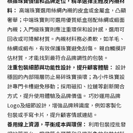
根據珠寶價值和品牌定位，精準選擇主體及內襯材
料：
高端珠寶選用絲綢內襯的皮盒或金屬盒，凸顯
奢華；中端珠寶則可選用優質紙盒搭配絲綢或緞面
內襯；入門級珠寶則應注重環保和設計感，選用可
回收或可降解材質。內襯材料務必柔軟，如羊毛、
絲綢或緞布，有效保護珠寶避免刮傷。 親自觸摸評
估材質，才能找到最符合品牌調性的包裝。
注重包裝細節與功能性設計，提升顧客體驗：
設計
穩固的內部隔層防止易碎珠寶損壞；為小件珠寶設
計專門卡槽避免移動；採用磁扣、拉鏈等創新開合
方式，提升使用體驗及品牌價值。 巧妙運用品牌
Logo及細節設計，增強品牌辨識度，例如客製化
包裝或手寫卡片，提升顧客情感連結。
善用線上資源，平衡成本與環保：
利用包裝控批發