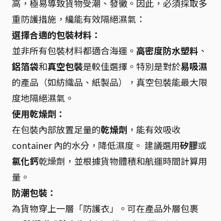
高，極易導致貨物受潮、發黴。因此，必須採取多
重防護措施，纔能有效隔絕濕氣：
選擇合適的包裝材料：
並非所有包裝材料都適合海運。
高密度防水塑料
、
鋁箔袋
和
真空包裝
是較佳選擇。特別是對於
易吸濕
的產品（如紡織品、紙製品），真空包裝能最大限
度地隔絕濕氣。
使用乾燥劑：
在包裝內部放置足量的
乾燥劑
，能有效吸收
container 內的水分，降低濕度。 建議選用
矽膠
或
氯化鈣
乾燥劑，並根據貨物體積和航運時間計算用
量。
防潮包裝：
為貨物穿上一層「防護衣」。可在產品外層包裹