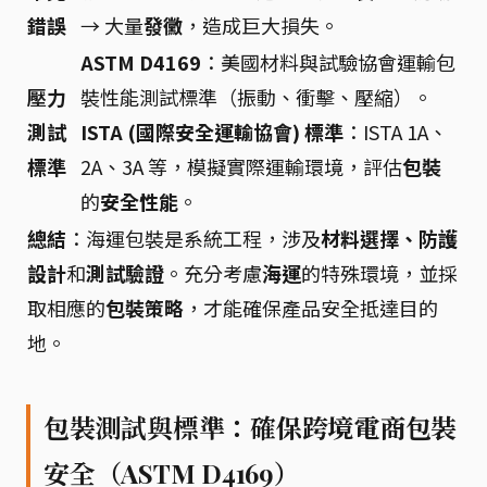
錯誤
→ 大量
發黴
，造成巨大損失。
ASTM D4169
：美國材料與試驗協會運輸包
壓力
裝性能測試標準（振動、衝擊、壓縮）。
測試
ISTA (國際安全運輸協會) 標準
：ISTA 1A、
標準
2A、3A 等，模擬實際運輸環境，評估
包裝
的
安全性能
。
總結
：海運包裝是系統工程，涉及
材料選擇、防護
設計
和
測試驗證
。充分考慮
海運
的特殊環境，並採
取相應的
包裝策略
，才能確保產品安全抵達目的
地。
包裝測試與標準：確保跨境電商包裝
安全（ASTM D4169）