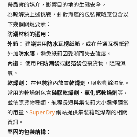
帶蟲害的媒介，影響目的地的生態安全。
為瞭解決上述挑戰，針對海運的包裝策略應包含以
下幾個關鍵要素：
防潮材料的選用：
外箱：
建議選用
防水瓦楞紙箱
，或在普通瓦楞紙箱
外加
防水膜
，避免紙箱因受潮而失去強度。
內襯：
使用
PE防潮袋
或
鋁箔袋
包裹貨物，阻隔濕
氣。
乾燥劑：
在包裝箱內放置
乾燥劑
，吸收剩餘濕氣。
常用的乾燥劑包含
硅膠乾燥劑
、
氯化鈣乾燥劑
等，
並依照貨物種類、航程長短與集裝箱大小選擇適當
的用量。
Super Dry
網站提供集裝箱乾燥劑的相關
資訊。
堅固的包裝結構：