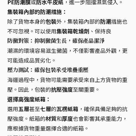
PE防潮膜
或
防水牛皮紙
，進一步阻擋濕氣侵入。
集裝箱內部的防潮措施：
除了貨物本身的
包裝
外，集裝箱內部的
防潮
措施也
不可忽視。可以使用
集裝箱乾燥劑
、保持良
防黴對策：抑制黴菌生長，確保產品潔淨
潮濕的環境容易滋生黴菌，不僅影響產品外觀，更
可能造成品質劣化。
壓力測試：確保包裝承受堆疊重壓
海運過程中，貨物可能需要承受來自上方貨物的重
壓。因此，包裝的
抗壓強度
至關重要。
選擇高強度紙箱：
選用
五層
甚至
七層
的
瓦楞紙箱
，確保具備足夠的抗
壓強度。紙箱的
材質
和
厚度
也會影響其承重能力，
應根據貨物重量選擇合適的紙箱。