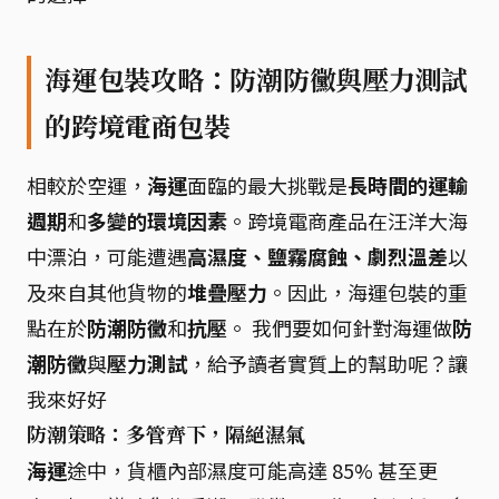
海運包裝攻略：防潮防黴與壓力測試
的跨境電商包裝
相較於空運，
海運
面臨的最大挑戰是
長時間的運輸
週期
和
多變的環境因素
。跨境電商產品在汪洋大海
中漂泊，可能遭遇
高濕度、鹽霧腐蝕、劇烈溫差
以
及來自其他貨物的
堆疊壓力
。因此，海運包裝的重
點在於
防潮防黴
和
抗壓
。 我們要如何針對海運做
防
潮防黴
與
壓力測試
，給予讀者實質上的幫助呢？讓
我來好好
防潮策略：多管齊下，隔絕濕氣
海運
途中，貨櫃內部濕度可能高達 85% 甚至更