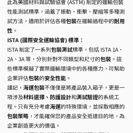
此為美國材料與試驗協會 (ASTM) 制定的運輸包裝
性能測試標準，涵蓋了振動、衝擊、壓縮等多種測
試方法，適用於評估各種
包裝
在運輸過程中的
耐用
性
。
ISTA (國際安全運輸協會) 標準：
ISTA 制定了一系列
包裝測試
標準，包括 ISTA 1A、
2A、3A 等，分別針對不同類型和尺寸的
包裝
。這
些標準模擬了實際運輸環境中的各種應力，可幫助
企業評估
包裝
的
安全性能
。
謹記，
海運包裝
不僅僅是將產品裝入箱子，更是一
項涉及
材料選擇、防護設計
和
測試驗證
的系統工
程。只有充分考慮
海運
的特殊環境，並採取相應的
包裝策略
，才能確保您的產品安全抵達目的地，為
企業創造更大的價值。