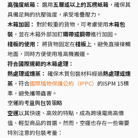
高強度紙箱：
選用
五層或以上的瓦楞紙箱
，確保其
具備足夠的抗壓強度，承受堆疊壓力。
木箱加固：
對於較重的貨物，可考慮使用
木箱包
裝
，並在木箱外部加釘
鐵帶或鋼帶
進行加固。
棧板的使用：
將貨物固定在
棧板
上，避免直接接觸
地面，同時方便使用堆高機搬運。
符合國際規範的木箱處理：
熱處理或燻蒸：
確保木質包裝材料經過
熱處理或燻
蒸
，符合
國際植物保護公約（IPPC）
的ISPM 15標
準，避免攜帶蟲害。
空運的考量與包裝策略
空運
以其快速、高效的特點，成為跨境電商高價
值、輕型商品的首選。然而，空運也存在一些需要
特別注意的包裝考量：