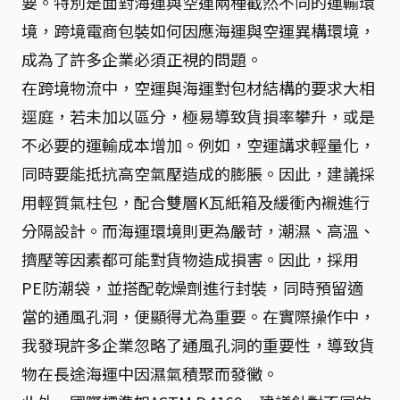
要。特別是面對海運與空運兩種截然不同的運輸環
境，跨境電商包裝如何因應海運與空運異構環境，
成為了許多企業必須正視的問題。
在跨境物流中，空運與海運對包材結構的要求大相
逕庭，若未加以區分，極易導致貨損率攀升，或是
不必要的運輸成本增加。例如，空運講求輕量化，
同時要能抵抗高空氣壓造成的膨脹。因此，建議採
用輕質氣柱包，配合雙層K瓦紙箱及緩衝內襯進行
分隔設計。而海運環境則更為嚴苛，潮濕、高溫、
擠壓等因素都可能對貨物造成損害。因此，採用
PE防潮袋，並搭配乾燥劑進行封裝，同時預留適
當的通風孔洞，便顯得尤為重要。在實際操作中，
我發現許多企業忽略了通風孔洞的重要性，導致貨
物在長途海運中因濕氣積聚而發黴。