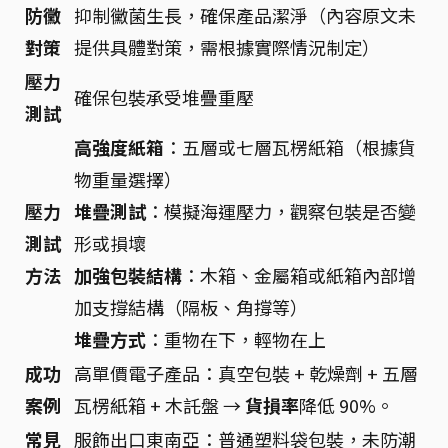
防黴
抑制黴菌生長，確保產品潔淨（內容原文未
對策
提供具體對策，需根據實際情況制定）
壓力
確保包裝承受堆疊重壓
測試
高強度紙箱
：五層或七層瓦楞紙箱（根據貨
物重量選擇）
壓力
堆疊測試
：模擬海運壓力，觀察包裝是否變
測試
形或損壞
方法
加強包裝結構
：木箱、金屬箱或紙箱內部增
加支撐結構（隔板、角撐等）
堆疊方式
：重物在下，輕物在上
成功
高單價電子產品：真空包裝 + 乾燥劑 + 五層
案例
瓦楞紙箱 + 木託盤 →
貨損率
降低 90%。
常見
服飾出口東南亞：普通塑料袋包裝，未防潮