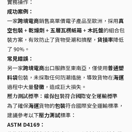
實務操作：
成功案例：
一家
跨境電商
銷售高單價電子產品至歐洲，採用
真
空包裝
+
乾燥劑
+
五層瓦楞紙箱
+
木託盤
的組合包
裝方案，有效防止了貨物受潮和擠壓，
貨損率
降低
了 90%。
常見錯誤：
另一家
跨境電商
出口服飾至東南亞，僅使用
普通塑
料袋
包裝，未採取任何防潮措施，導致貨物在
海運
過程中大量
發黴
，造成巨大損失。
壓力測試標準：確保包裝符合國際安全運輸標準
為了確保
海運
貨物的
包裝
符合國際安全運輸標準，
建議參考以下
壓力測試
標準：
ASTM D4169：