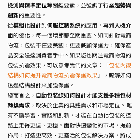
檢測與精準定位
等關鍵要素，並強調了
行業趨勢與
創新
的重要性。
從
模組化設計
到
伺服控制系統
的應用，再到
人機介
面
的優化，每一個環節都至關重要。如同針對電商
物流，包裝不僅要美觀，更要兼顧保護力，確保產
品安全送達消費者手中。如果您也關注電商物流的
包裝抗震效果，可以參考我們的文章：「
包裝內襯
結構如何提升電商物流抗震保護效果
」，瞭解如何
透過結構設計來加強保護。
總而言之，
自動包裝線如何設計才能支援多種包材
轉換需求
，取決於企業的具體需求和市場定位。 唯
有不斷學習、實踐和創新，才能在自動化包裝的道
路上走得更遠、更穩。面對快速變化的市場，提前
佈局，打造更高效、更靈活的包裝解決方案，將成