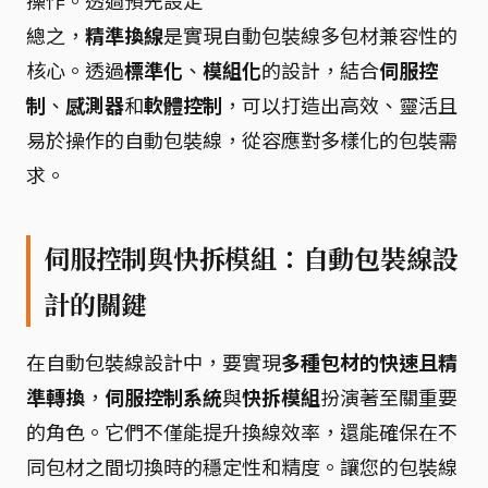
操作。透過預先設定
總之，
精準換線
是實現自動包裝線多包材兼容性的
核心。透過
標準化
、
模組化
的設計，結合
伺服控
制
、
感測器
和
軟體控制
，可以打造出高效、靈活且
易於操作的自動包裝線，從容應對多樣化的包裝需
求。
伺服控制與快拆模組：自動包裝線設
計的關鍵
在自動包裝線設計中，要實現
多種包材的快速且精
準轉換
，
伺服控制系統
與
快拆模組
扮演著至關重要
的角色。它們不僅能提升換線效率，還能確保在不
同包材之間切換時的穩定性和精度。讓您的包裝線