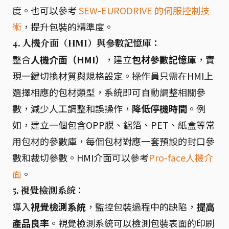
度。也可以參考
SEW-EURODRIVE 的伺服控制技
術
，提升包裝的精準度。
4. 人機介面（HMI）與參數記憶庫：
整合
人機介面（HMI）
，建立
包材參數記憶庫
，實
現一鍵切換材質與規格設定。操作員只需在HMI上
選擇相應的包材類型，系統即可自動調整相關參
數，減少人工調整和誤操作，
降低停機時間
。例
如，建立一個包含OPP膜、鋁箔、PET、紙盒等常
用包材的參數庫，每個包材對應一套預設的封口參
數和裁切參數。HMI介面可以參考
Pro-face人機介
面
。
5. 視覺檢測系統：
導入
視覺檢測系統
，監控包裝過程中的缺陷，
提高
產品良率
。視覺檢測系統可以檢測包裝表面的印刷