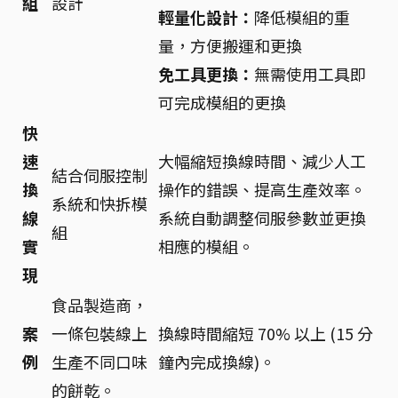
組
設計
輕量化設計：
降低模組的重
量，方便搬運和更換
免工具更換：
無需使用工具即
可完成模組的更換
快
速
大幅縮短換線時間、減少人工
結合伺服控制
換
操作的錯誤、提高生產效率。
系統和快拆模
線
系統自動調整伺服參數並更換
組
實
相應的模組。
現
食品製造商，
案
一條包裝線上
換線時間縮短 70% 以上 (15 分
例
生產不同口味
鐘內完成換線)。
的餅乾。