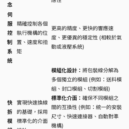
念
伺
服
精確控制各個
更高的精度、更快的響應速
控
執行機構的位
度、更優異的穩定性 (相較於氣
制
置、速度和扭
動或液壓系統)
系
矩
統
模組化設計：
將包裝線分解為
多個獨立的模組 (例如：送料模
組、封口模組、切割模組)
標準化介面：
確保不同模組之
快
實現快速換線
間的互換性 (例如：統一的安裝
拆
的基礎，採用
尺寸、快速連接器、自動對準
模
標準化的介面
機構)