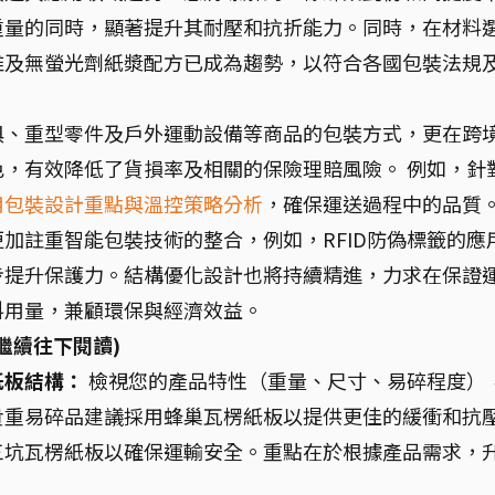
重量的同時，顯著提升其耐壓和抗折能力。同時，在材料
維及無螢光劑紙漿配方已成為趨勢，以符合各國包裝法規
俱、重型零件及戶外運動設備等商品的包裝方式，更在跨
，有效降低了貨損率及相關的保險理賠風險。 例如，針
用包裝設計重點與溫控策略分析
，確保運送過程中的品質
加註重智能包裝技術的整合，例如，RFID防偽標籤的應
步提升保護力。結構優化設計也將持續精進，力求在保證
料用量，兼顧環保與經濟效益。
繼續往下閱讀)
紙板結構：
檢視您的產品特性（重量、尺寸、易碎程度）
貴重易碎品建議採用蜂巢瓦楞紙板以提供更佳的緩衝和抗
三坑瓦楞紙板以確保運輸安全。重點在於根據產品需求，