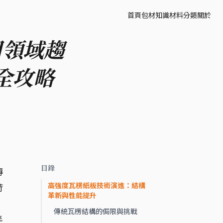
首頁
包材知識
材料分類
關於
用領域趨
全攻略
目錄
傳
高強度瓦楞紙板技術演進：結構
苛
革新與性能提升
傳統瓦楞結構的侷限與挑戰
半