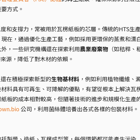
重要方式。
挺度和支撐力，常被用於瓦楞紙板的芯層。傳統的HTS生
。現在，通過優化生產工藝，例如採用更環保的蒸煮和漂
此外，一些研究機構還在探索利用
農業廢棄物
（如秸稈、
的來源，降低了對木材的依賴。
員還在積極探索新型的
生物基材料
，例如利用植物纖維、
些材料具有可再生、可降解的優點，有望從根本上解決瓦
楞紙板的成本相對較高，但隨著技術的進步和規模化生產
own.bio
公司，利用菌絲體培養出各式各樣的包裝材料。
包括製漿、造紙、瓦楞成型等，每個環節都可能產生污染