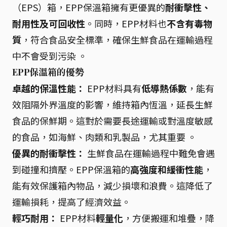
（EPS）箱，EPP保溫箱擁有更優異的
耐衝擊性、
耐用性及可回收性
。同時，EPP材料也
不含有毒物
質
，符合食品安全標準，確保生鮮食品在運輸過程
中不會受到污染 。
EPP保溫箱的優勢
卓越的保溫性能：
EPP材料具有
低導熱係數
，能有
效阻隔外界溫度的影響，維持箱內恆溫，延長生鮮
食品的保鮮期。這對於需要長途運輸或對溫度敏感
的食品，如海鮮、肉類和乳製品，尤其重要 。
優異的耐衝擊性：
生鮮食品在運輸過程中難免會遇
到碰撞和擠壓。EPP保溫箱的
高強度和緩衝性能
，
能有效保護箱內物品，減少損壞和浪費。這降低了
運輸損耗，提高了經濟效益。
輕巧耐用：
EPP材料
輕量化
，方便搬運和堆疊，降