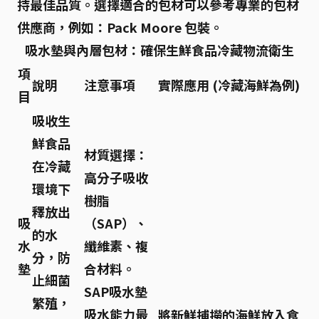
持最佳品質。選擇適合的包材可以參考專業的包材
供應商，例如：Pack Moore 包裝。
吸水墊與內層包材：確保生鮮食品冷藏物流衛生
項
說明
注意事項
實際應用 (冷藏海鮮為例)
目
吸收生
鮮食品
材質選擇：
在冷藏
高分子吸收
環境下
樹脂
釋放出
吸
（SAP）、
的水
水
纖維素、複
分，防
墊
合材料。
止細菌
SAP吸水墊
繁殖，
吸水能力最
將新鮮捕撈的海鮮放入食