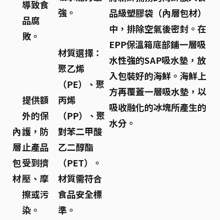
導致食
強。
品級塑膠袋（內層包材）
品腐
中，排除空氣後密封。在
敗。
EPP保溫箱底部鋪一層吸
材質選擇：
水性強的SAP吸水墊，放
聚乙烯
入包裝好的海鮮。海鮮上
（PE）、聚
方再覆蓋一層吸水墊，以
提供額
丙烯
吸收融化的冰塊所產生的
外的保
（PP）、聚
水分。
內
護，防
對苯二甲酸
層
止產品
乙二醇酯
包
受到擠
（PET）。
材
壓、摩
材質需符合
擦或污
食品安全標
染。
準。