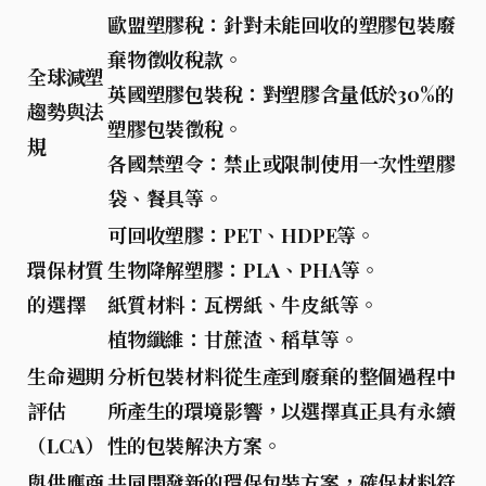
歐盟塑膠稅
：針對未能回收的塑膠包裝廢
棄物徵收稅款。
全球減塑
英國塑膠包裝稅
：對塑膠含量低於30%的
趨勢與法
塑膠包裝徵稅。
規
各國禁塑令
：禁止或限制使用一次性塑膠
袋、餐具等。
可回收塑膠
：PET、HDPE等。
環保材質
生物降解塑膠
：PLA、PHA等。
的選擇
紙質材料
：瓦楞紙、牛皮紙等。
植物纖維
：甘蔗渣、稻草等。
生命週期
分析包裝材料從生產到廢棄的整個過程中
評估
所產生的環境影響，以選擇真正具有
永續
（LCA）
性
的包裝解決方案。
與供應商
共同開發新的環保包裝方案，確保材料符