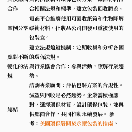
合作
合相關法規和標準，建立
包裝回收體系
。
電商平台推廣使用
可回收紙箱
和
生物降解
實例分享
緩衝材料
，化妝品公司開發
可重複使用的
包裝盒
。
建立法規追蹤機制
：定期收集和分析各國
應對不斷
的環保法規。
變化的法
與行業協會合作
：參與活動，瞭解行業趨
規
勢。
諮詢專業顧問
：評估包裝方案的合規性。
減塑與回收
是必然趨勢。企業需積極應
對，選擇環保材質，設計環保包裝，並與
總結
供應商合作，共同推動
永續發展
。 參
考：
美國環保署關於永續包裝的指南
。