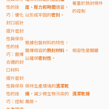
著重於熱封條件
性的技
度、壓力和時間
適當，
的控制
巧：優化
以形成牢固的
密封
。
封口設計
提升密封
性與保存
根據包裝材料的特性，
性的技
選擇相容的
熱封材料
，
相容性是關鍵
巧：選擇
以確保
密封性
。
合適的封
口材料
提升密封
性與保存
保持生產環境的
清潔乾
性的技
燥
，減少微生物污染的
清潔乾燥
巧：控制
風險。
生產環境