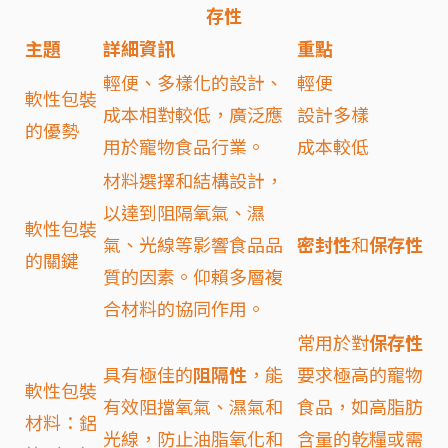
存性
主題
詳細資訊
重點
輕便、多樣化的設計、
輕便
軟性包裝
成本相對較低，廣泛應
設計多樣
的優勢
用於寵物食品行業。
成本較低
材料選擇和結構設計，
以達到阻隔氧氣、濕
軟性包裝
氣、光線等影響食品品
密封性
和
保存性
的關鍵
質的因素。仰賴多層複
合材料的協同作用。
常用於對
保存性
具有極佳的
阻隔性
，能
要求極高的寵物
軟性包裝
有效阻擋氧氣、濕氣和
食品，如高脂肪
材料：鋁
光線，防止油脂氧化和
含量的乾糧或需