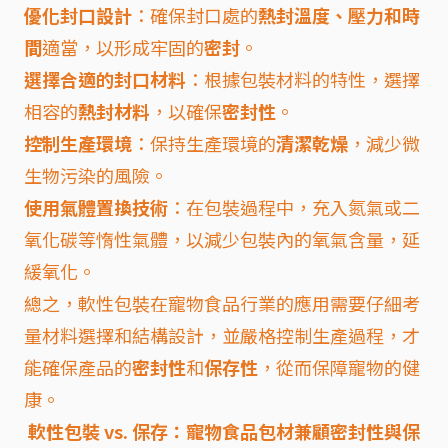
優化封口設計
：確保封口處的
熱封溫度、壓力和時
間
適當，以形成牢固的
密封
。
選擇合適的封口材料
：根據包裝材料的特性，選擇
相容的
熱封材料
，以確保
密封性
。
控制生產環境
：保持生產環境的
清潔乾燥
，減少微
生物污染的風險。
使用氣體置換技術
：在包裝過程中，充入氮氣或二
氧化碳等惰性氣體，以減少包裝內的氧氣含量，延
緩氧化。
總之，軟性包裝在寵物食品行業的應用需要仔細考
量材料選擇和結構設計，並嚴格控制生產過程，才
能確保產品的
密封性
和
保存性
，從而保障寵物的健
康。
軟性包裝 vs. 保存：寵物食品包材兼顧密封性與保