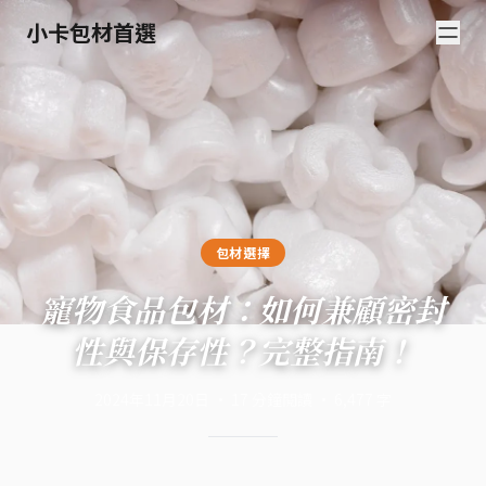
小卡包材首選
包材選擇
寵物食品包材：如何兼顧密封
性與保存性？完整指南！
2024年11月20日
·
17
分鐘閱讀
·
6,477
字