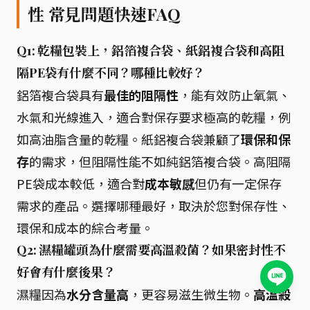
性 常見問題快速FAQ
Q1: 乾糧包裝上，鋁箔複合袋、紙鋁複合袋和高阻
隔PE袋有什麼不同？哪種比較好？
鋁箔複合袋具有
最佳的阻隔性
，能有效防止氧氣、
水氣和光線進入，適合對保存要求極高的乾糧，例
如高油脂含量的乾糧。紙鋁複合袋兼顧了
環保和保
存
的需求，但阻隔性能不如純鋁箔複合袋。高阻隔
PE袋成本較低，適合對
成本敏感
但仍有一定保存
需求的產品。選擇哪種最好，取決於您對保存性、
環保和成本的綜合考量。
Q2: 濕糧罐頭為什麼需要高溫殺菌？如果密封性不
好會有什麼後果？
濕糧因為
水分含量高
，更容易滋生微生物。
高溫殺