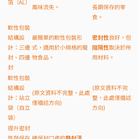
箔（AL）
風味流失。
長期保存的零
食。
軟性包裝
結構設
最簡單的軟性包裝形
密封性
良好，但
計：三邊
式，適用於小規格的寵
阻隔性
取決於所
封、四邊
物食品。
用材料。
封
軟性包裝
結構設
(原文資料不完
(原文資料不完整，此處
計：站立
整，此處僅描述
僅描述方向)
袋（自立
方向)
袋）
提升密封
性與保存
確保封口處的
熱封溫