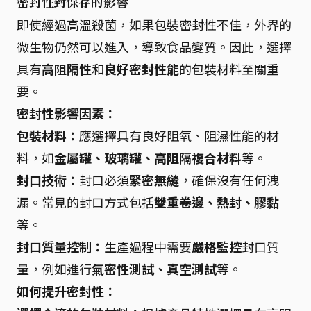
密封性對保存的影響
即使經過高溫殺菌，如果包裝密封性不佳，外界的
微生物仍然可以進入，導致食品變質。因此，選擇
具有
高阻隔性
和
良好密封性能
的包裝材料至關重
要。
密封性影響因素：
包裝材料：
應選擇具有良好阻氧、阻濕性能的材
料，如
金屬罐、玻璃罐、高阻隔複合材料
等。
封口技術：
封口必須
緊密無縫
，確保沒有任何洩
漏。常見的封口方式包括
雙重卷邊、熱封、膠黏
等。
封口質量控制：
生產過程中需要
嚴格監控
封口質
量，例如進行
氣密性測試、真空測試
等。
如何提升密封性：