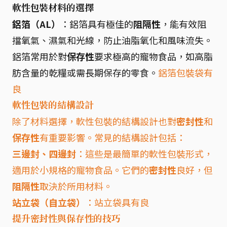
軟性包裝材料的選擇
鋁箔（AL）
：鋁箔具有極佳的
阻隔性
，能有效阻
擋氧氣、濕氣和光線，防止油脂氧化和風味流失。
鋁箔常用於對
保存性
要求極高的寵物食品，如高脂
肪含量的乾糧或需長期保存的零食。
鋁箔包裝袋有
良
軟性包裝的結構設計
除了材料選擇，軟性包裝的結構設計也對
密封性
和
保存性
有重要影響。常見的結構設計包括：
三邊封、四邊封
：這些是最簡單的軟性包裝形式，
適用於小規格的寵物食品。它們的
密封性
良好，但
阻隔性
取決於所用材料。
站立袋（自立袋）
：站立袋具有良
提升密封性與保存性的技巧