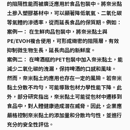
的阻隔性能而被廣泛應用於食品包裝中。將奈米黏
土摻入塑膠基材中，可以顯著
降低氧氣、二氧化碳
等氣體的滲透率
，從而延長食品的保質期。例如：
案例一：
在生鮮肉品包裝中，將奈米黏土與
PE/EVOH複合使用，可形成緻密的阻隔層，有效
抑制微生物生長，
延長肉品的新鮮度
。
案例二：
在啤酒瓶的PET包裝中加入奈米黏土，能
減少二氧化碳的洩漏
，保持啤酒的口感和風味。
然而，奈米黏土的應用也存在一定的風險。若奈米
黏土分散不均勻，可能導致包材力學性能下降。此
外，部分研究指出，
奈米黏土可能從包材中遷移到
食品中
，對人體健康造成潛在威脅。因此，企業應
嚴格控制奈米黏土的添加量和分散均勻性，並進行
充分的安全性評估。