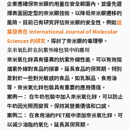
企業應
確保奈米銀的用量在安全範圍內
，並優先選
擇表面固定型的奈米銀技術，以
降低奈米銀遷移的
風險
。目前已有研究評估奈米銀的安全性，例如
這
篇發表在 International Journal of Molecular
Sciences 的研究
，探討了奈米銀的毒理學。
奈米氧化鋅在抗紫外線包裝中的應用
奈米氧化鋅
具有優異的
抗紫外線
性能，可以有效
阻
擋紫外線對食品的損害
，延長食品的保質期。特別
是對於一些對光敏感的食品，如乳製品、食用油
等，奈米氧化鋅包裝具有重要的應用價值。
案例一：
在牛奶包裝中加入奈米氧化鋅，可以
防止
牛奶因光照而變質
，保持其營養價值和口感。
案例二：
在食用油的PET瓶中添加奈米氧化鋅，可
以
減少油脂的氧化
，延長其保質期。