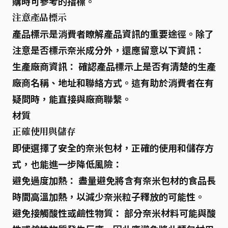
購時可參考的指標。
注意產品標示
產品標示是消費者瞭解產品資訊的重要途徑。除了
注意是否標示奈米成分外，還應留意以下資訊：
生產廠商資訊：
確認產品標示上是否有清楚的生產
廠商名稱、地址和聯絡方式。這有助於消費者在有
疑問時，能直接與廠商聯繫。
材質
正確使用與儲存
即使選擇了安全的奈米包材，正確的使用和儲存方
式，也能進一步降低風險：
避免過度加熱：
盡量避免將含有奈米包材的食品長
時間高溫加熱，以減少奈米粒子釋放的可能性。
避免接觸酸性或鹼性物質：
部分奈米材料可能與酸