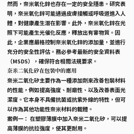
然而，奈米氧化鋅也存在一定的安全隱患。研究表
明，奈米氧化鋅可能通過皮膚接觸或呼吸道進入人
體，對健康產生潛在影響。此外，奈米氧化鋅在光
照下可能產生光催化反應，
釋放出有害物質
。因
此，企業應
嚴格控制奈米氧化鋅的添加量
，並進行
充分的安全性評估。務必參考最新的安全資料表
（MSDS），確保符合相關法規要求。
奈米二氧化矽在包裝中的應用
奈米二氧化矽
主要作為一種
添加劑
來改善包裝材料
的性能，例如
提高強度、耐磨性、以及改善表面光
潔度
。它本身不具備抗菌或抗紫外線的特性，但可
以作為其他功能性奈米材料的載體。
案例一：
在塑膠薄膜中加入奈米二氧化矽，可以
提
高薄膜的抗拉強度
，使其更耐用。