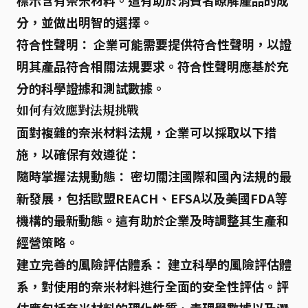
標示含有奈米材料。這有助於消費者瞭解產品的成
分，並做出明智的選擇。
符合性聲明：
企業可能需要提供符合性聲明，以證
明其產品符合相關法規要求。符合性聲明應基於充
分的科學證據和測試數據。
如何有效應對法規挑戰
面對複雜的奈米材料法規，企業可以採取以下措
施，以確保有效遵從：
隨時掌握法規動態：
密切關注國際和國內法規的最
新發展，包括歐盟REACH、EFSA以及美國FDA等
機構的最新動態。這有助於企業及時調整其生產和
經營策略。
建立完善的風險評估體系：
建立科學的風險評估體
系，對使用的奈米材料進行全面的安全性評估。評