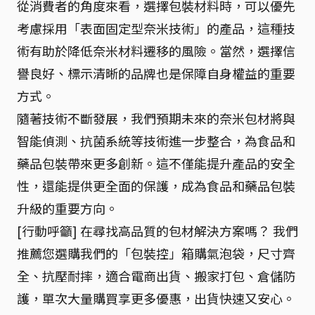
從消費者的角度來看，選擇包裝材料時，可以優先
考慮採用「表面固定型奈米技術」的產品，這種技
術有助於降低奈米材料遷移的風險。當然，選擇信
譽良好、標示清晰的品牌也是保障自身權益的重要
方式。
隨著技術不斷發展，我們預期未來的奈米包材將與
智能偵測、抗菌系統等技術進一步整合，為食品和
藥品包裝帶來更多創新。這不僅能提升產品的安全
性，還能提供更全面的保護，成為食品和藥品包裝
升級的重要方向。
[行動呼籲] 在尋找高品質的包材解決方案嗎？ 我們
推薦您選購我們的「包裝控」箱購氣泡袋，尺寸齊
全、抗壓耐摔，適合電商出貨、搬家打包、倉儲防
護，單次大量購買享更多優惠，出貨快速又安心。