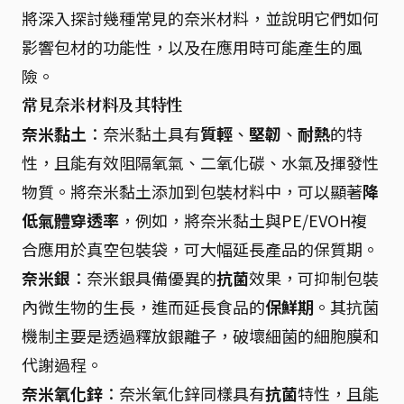
將深入探討幾種常見的奈米材料，並說明它們如何
影響包材的功能性，以及在應用時可能產生的風
險。
常見奈米材料及其特性
奈米黏土
：奈米黏土具有
質輕
、
堅韌
、
耐熱
的特
性，且能有效阻隔氧氣、二氧化碳、水氣及揮發性
物質。將奈米黏土添加到包裝材料中，可以顯著
降
低氣體穿透率
，例如，將奈米黏土與PE/EVOH複
合應用於真空包裝袋，可大幅延長產品的保質期。
奈米銀
：奈米銀具備優異的
抗菌
效果，可抑制包裝
內微生物的生長，進而延長食品的
保鮮期
。其抗菌
機制主要是透過釋放銀離子，破壞細菌的細胞膜和
代謝過程。
奈米氧化鋅
：奈米氧化鋅同樣具有
抗菌
特性，且能