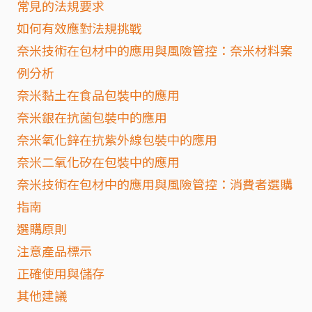
常見的法規要求
如何有效應對法規挑戰
奈米技術在包材中的應用與風險管控：奈米材料案
例分析
奈米黏土在食品包裝中的應用
奈米銀在抗菌包裝中的應用
奈米氧化鋅在抗紫外線包裝中的應用
奈米二氧化矽在包裝中的應用
奈米技術在包材中的應用與風險管控：消費者選購
指南
選購原則
注意產品標示
正確使用與儲存
其他建議