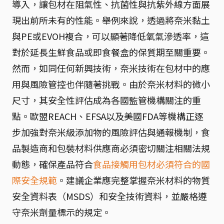
導入，讓包材在阻氣性、抗菌性與抗紫外線方面展
現出前所未有的性能。舉例來說，透過將奈米黏土
與PE或EVOH複合，可以顯著降低氧氣滲透率，這
對於延長生鮮食品或即食餐盒的保質期至關重要。
然而，如同任何新興技術，奈米技術在包材中的應
用與風險管控也伴隨著挑戰。由於奈米材料的微小
尺寸，其安全性評估成為各國監管機構關注的重
點。歐盟REACH、EFSA以及美國FDA等機構正逐
步加強對奈米級添加物的風險評估與通報機制，食
品製造商和包裝材料供應商必須密切關注相關法規
動態，確保產品符合
食品接觸用包材必須符合的國
際安全規範
。建議企業應完整掌握奈米材料的物質
安全資料表（MSDS）和安全技術資料，並嚴格遵
守奈米劑量標示的規定。