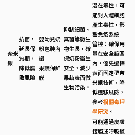
潛在毒性，可
能對人體細胞
產生毒性，影
抑制細菌、
響免疫系統
抗菌，
嬰幼兒奶
真菌等微生
管控：
確保用
延長保
粉包裝內
物生長，確
奈米
量在安全範圍
質期，
襯
保奶粉衛生
銀
內，優先選擇
降低腐
果蔬保鮮
安全，減少
表面固定型奈
敗風險
膜
果蔬表面微
米銀技術，降
生物污染。
低遷移風險，
參考
相關毒理
學研究
。
可能通過皮膚
接觸或呼吸道