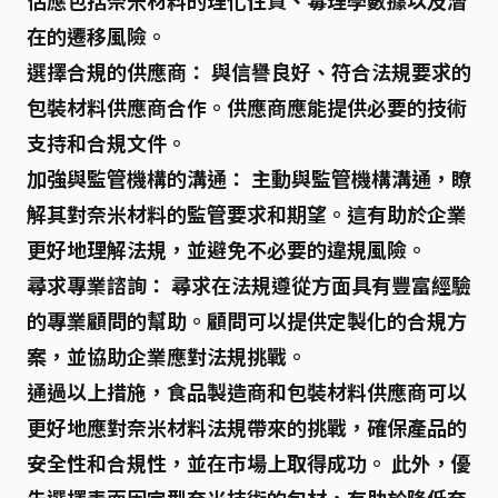
估應包括奈米材料的理化性質、毒理學數據以及潛
在的遷移風險。
選擇合規的供應商：
與信譽良好、符合法規要求的
包裝材料供應商合作。供應商應能提供必要的技術
支持和合規文件。
加強與監管機構的溝通：
主動與監管機構溝通，瞭
解其對奈米材料的監管要求和期望。這有助於企業
更好地理解法規，並避免不必要的違規風險。
尋求專業諮詢：
尋求在法規遵從方面具有豐富經驗
的專業顧問的幫助。顧問可以提供定製化的合規方
案，並協助企業應對法規挑戰。
通過以上措施，食品製造商和包裝材料供應商可以
更好地應對奈米材料法規帶來的挑戰，確保產品的
安全性和合規性，並在市場上取得成功。 此外，優