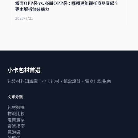
霧面OPP袋 vs. 亮面OPP袋：哪種更能襯托商品質感？
專家解析包裝魅力
2025/7/21
小卡包材首選
包裝材料知識庫｜小卡包材・紙盒設計・電商包裝指南
文章分類
包材選擇
物流比較
電商賣家
寄貨指南
氣泡袋