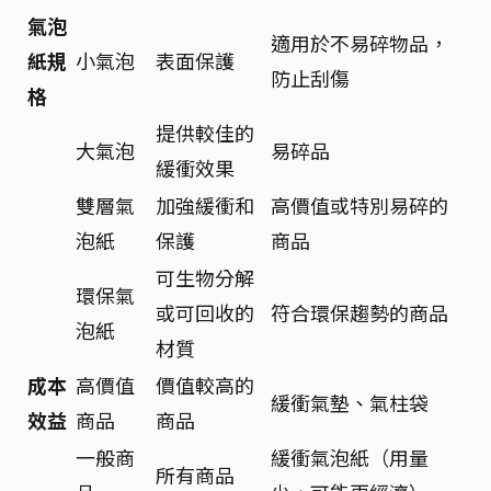
氣泡
適用於不易碎物品，
紙規
小氣泡
表面保護
防止刮傷
格
提供較佳的
大氣泡
易碎品
緩衝效果
雙層氣
加強緩衝和
高價值或特別易碎的
泡紙
保護
商品
可生物分解
環保氣
或可回收的
符合環保趨勢的商品
泡紙
材質
成本
高價值
價值較高的
緩衝氣墊、氣柱袋
效益
商品
商品
一般商
緩衝氣泡紙（用量
所有商品