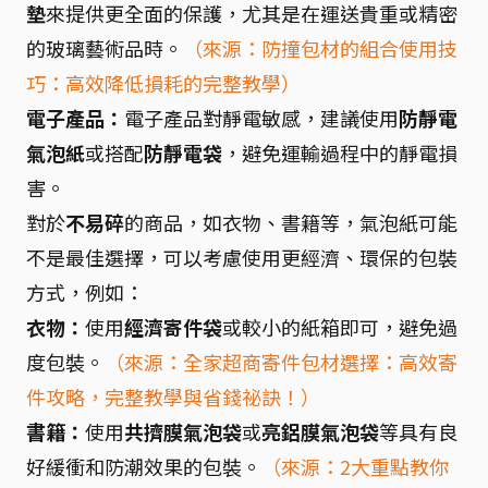
墊
來提供更全面的保護，尤其是在運送貴重或精密
的玻璃藝術品時。
（來源：防撞包材的組合使用技
巧：高效降低損耗的完整教學）
電子產品：
電子產品對靜電敏感，建議使用
防靜電
氣泡紙
或搭配
防靜電袋
，避免運輸過程中的靜電損
害。
對於
不易碎
的商品，如衣物、書籍等，氣泡紙可能
不是最佳選擇，可以考慮使用更經濟、環保的包裝
方式，例如：
衣物：
使用
經濟寄件袋
或較小的紙箱即可，避免過
度包裝。
（來源：全家超商寄件包材選擇：高效寄
件攻略，完整教學與省錢祕訣！）
書籍：
使用
共擠膜氣泡袋
或
亮鋁膜氣泡袋
等具有良
好緩衝和防潮效果的包裝。
（來源：2大重點教你