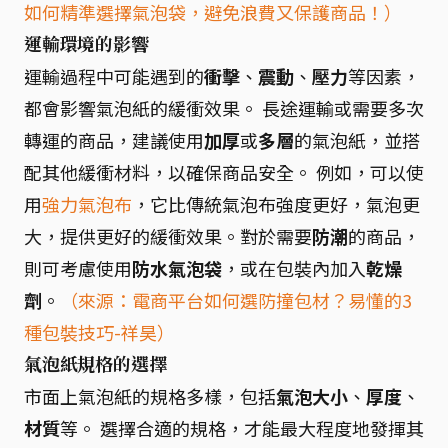
如何精準選擇氣泡袋，避免浪費又保護商品！）
運輸環境的影響
運輸過程中可能遇到的
衝擊
、
震動
、
壓力
等因素，
都會影響氣泡紙的緩衝效果。 長途運輸或需要多次
轉運的商品，建議使用
加厚
或
多層
的氣泡紙，並搭
配其他緩衝材料，以確保商品安全。 例如，可以使
用
強力氣泡布
，它比傳統氣泡布強度更好，氣泡更
大，提供更好的緩衝效果。對於需要
防潮
的商品，
則可考慮使用
防水氣泡袋
，或在包裝內加入
乾燥
劑
。
（來源：電商平台如何選防撞包材？易懂的3
種包裝技巧-祥昊）
氣泡紙規格的選擇
市面上氣泡紙的規格多樣，包括
氣泡大小
、
厚度
、
材質
等。 選擇合適的規格，才能最大程度地發揮其