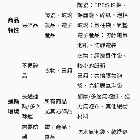
陶瓷：EPE珍珠棉、
陶瓷、玻璃
保麗龍、碎紙、泡棉
商品
易碎品
製品、電子
玻璃：氣柱袋、氣墊
特性
產品
電子產品：防靜電氣
泡紙、防靜電袋
衣物：經濟寄件袋、
不易碎
較小的紙箱
衣物、書籍
品
書籍：共擠膜氣泡
袋、亮鋁膜氣泡袋
長途運
加厚/多層氣泡紙、強
運輸
所有商品，
輸/多次
力氣泡布、其他緩衝
環境
尤其易碎品
轉運
材料
需要防
電子產品、
防水氣泡袋、乾燥劑
潮
食品