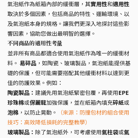
氣泡紙作為紙箱內部的緩衝層，其
實用性
和
適用性
取決於多個因素，包括商品的特性、運輸環境、以
及氣泡紙本身的規格。讓我們更深入地探討這些影
響因素，協助您做出最明智的選擇。
不同商品的適用性考量
並非所有商品都適合使用氣泡紙作為唯一的緩衝材
料。
易碎品
，如陶瓷、玻璃製品，氣泡紙能提供基
礎的保護，但可能需要搭配其他緩衝材料以達到更
佳的防護效果。例如：
陶瓷製品：
建議先用氣泡紙緊密包覆，再使用
EPE
珍珠棉
或
保麗龍
加強保護，並在紙箱內填充
碎紙
或
泡棉
，以防止晃動。
（來源：防撞包材的組合使用
技巧：高效降低損耗的完整教學）
玻璃製品：
除了氣泡紙外，可考慮使用
氣柱袋
或
氣