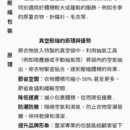
壓
特別適用於體積較大或蓬鬆的服飾，例如冬季
縮
的厚重衣物、針織衫、毛衣等 .
包
裝
真空壓縮的原理與優勢
將衣物放入特製的真空袋中，利用抽氣工具
原
（例如吸塵器或手動抽氣筒）將袋內的空氣抽
理
出，使衣物緊密貼合，達到壓縮體積的效果 .
節省空間
：衣物體積可縮小 50% 甚至更多，
節省倉儲和運輸空間 .
降低運費
：減小包裹體積，從而降低運費 .
防潮防黴
：隔絕空氣和濕氣，防止衣物受潮發
黴，保持乾燥和清潔 .
提升品牌形象
：整潔專業的包裝能給顧客留下