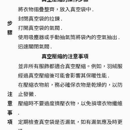
將衣物摺疊整齊，放入真空袋中 .
封閉真空袋的拉鍊 .
步
打開真空袋的氣閥 .
驟
使用吸塵器或手動抽氣筒將袋內的空氣抽出 .
迅速關閉氣閥 .
真空壓縮的注意事項
並非所有服飾都適合真空壓縮。例如，羽絨服
經過真空壓縮後可能會影響其保暖性能 .
在壓縮衣物前，務必確保衣物是乾燥的，以防
注
止發黴 .
意
壓縮時不要過度擠壓衣物，以免損壞衣物纖維
事
.
項
定期檢查真空袋是否漏氣，如有漏氣應及時更