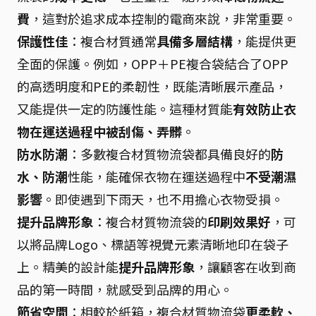
費
，這對於追求成本控制的電商來說，非常重要。
保護性佳
：複合材質通常
具備多層結構
，能提供更
全面的保護。例如，OPP＋PE複合袋結合了OPP
的高透明度和PE的柔韌性，既能清晰展示產品，
又能提供一定的防護性能。這種材質能
有效防止衣
物在運送過程中被刮傷、弄髒
。
防水防潮
：多數複合材質物流袋都具備良好的
防
水、防潮
性能，能確保衣物在運送過程中
不受潮濕
影響
。即使遇到下雨天，也不用擔心衣物受損。
提升品牌形象
：複合材質物流袋的
印刷效果好
，可
以將品牌Logo、標語等視覺元素清晰地印在袋子
上。精美的設計能
提升品牌形象
，讓顧客在收到商
品的第一時間，就感受到品牌的用心。
節省空間
：相較於紙箱，複合材質物流袋
更柔軟、