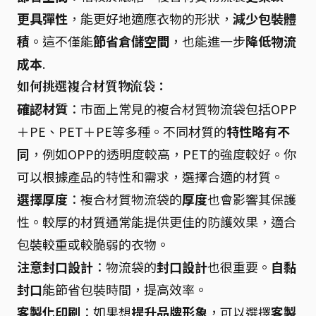
更具彈性
，能更好地適應衣物的形狀，
減少包裝體
積
。這不僅能
節省倉儲空間
，也能進一步
降低物流
成本
.
如何挑選複合材質物流袋：
確認材質
：市面上常見的複合材質物流袋包括OPP
＋PE、PET＋PE等多種。不同材質的
特性略有不
同
，例如OPP的透明度較高，PET的強度較好。你
可以根據產品的特性和需求，選擇合適的材質。
選擇厚度
：複合材質物流袋的
厚度
也會影響其保護
性。較厚的材質通常能提供更佳的防護效果，適合
包裝較重或較脆弱的衣物。
注意封口設計
：物流袋的
封口設計
也很重要。
自黏
封口
能節省包裝時間，提高效率。
客製化印刷
：如果想
提升品牌形象
，可以選擇
客製