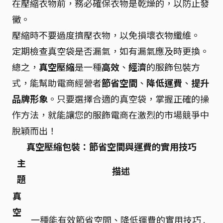
在壓縮衣物前，務必確保衣物是乾燥的，以防止發
黴。
壓縮時不要過度擠壓衣物，以免損壞衣物纖維。
定期檢查真空袋是否漏氣，如有漏氣應及時更換。
總之，
真空壓縮
是一種
高效
、
經濟
的服飾包裝方
式，能幫助電商經營者
節省空間
、
降低運費
、
提升
品牌形象
。只要選擇合適的真空袋，掌握正確的操
作方法，就能讓您的服飾電商在激烈的市場競爭中
脫穎而出！
真空壓縮包裝：節省空間與運費的實用技巧
主
描述
題
真
空
一種能有效節省空間、降低運費的實用技巧 .