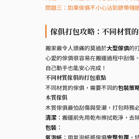
問題三：如果傢俱不小心沾到膠帶殘
傢俱打包攻略：不同材質的
搬家最令人頭痛的莫過於
大型傢俱
的
心愛的傢俱很容易在搬運過程中刮傷
自己動手也能安心完成！
不同材質傢俱的打包重點
不同材質的傢俱，需要不同的
包裝策
木質傢俱
木質傢俱最怕刮傷與受潮，打包時務
清潔
：搬運前先用乾布擦拭乾淨，去
包裝
：
氣泡紙
：用氣泡紙將傢俱
完整包覆
，