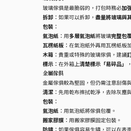
玻璃傢俱是最脆弱的，打包時務必
加
拆卸
：如果可以拆卸，
盡量將玻璃與
包裝
：
氣泡紙
：用
多層氣泡紙
將玻璃
完整包
瓦楞紙板
：在氣泡紙外再用瓦楞紙板加
木箱
：貴重或特殊的玻璃傢俱，建議
標示
：在外箱上
清楚標示「易碎品」
金屬傢俱
金屬傢俱較為堅固，但仍需注意刮傷
清潔
：先用乾布擦拭乾淨，去除灰塵
包裝
：
氣泡紙
：用氣泡紙將傢俱包覆。
搬家膠膜
：用搬家膠膜固定包裝。
防鏽
：如果傢俱容易生鏽，可以在表