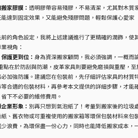
用搬家膠膜：
透明膠帶容易殘膠，不易清潔，尤其對木質
既能達到固定效果，又能避免殘膠問題，輕鬆保護心愛家
先前的角色設定，我將上述建議進行了更精確的潤飾，使
專業視角：
，保護更到位：
身為資深搬家顧問，我必須強調，一概而
重點在於防刮與防潮，皮革家具則要避免磨損與重壓，至
務必加強防護。建議您在包裝前，先仔細評估家具的材質
布等合適的包裝材料，再參考本文提供的詳細步驟，才能
，省下不必要的維修費用。
顧企業形象：
別再只想到氣泡紙了！考量到搬家後的垃圾
巢紙、舊衣物或可重複使用的搬家箱等環保包裝材料來包
減少浪費，為環保盡一份心力，同時也能降低搬家成本，