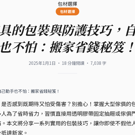
包材選擇
包材選擇
具的包裝與防護技巧，
也不怕：搬家省錢秘笈
2025年1月1日
·
18
分鐘閱讀
·
7,038
字
自己動手也不怕：搬家省錢秘笈！
，是否感到既期待又怕受傷害？別擔心！掌握大型傢俱的
多人為了省時省力，習慣直接用透明膠帶固定抽屜或傢俱
痛。本文將分享一系列實用的包裝技巧，讓你即使不假他
全抵達新家。