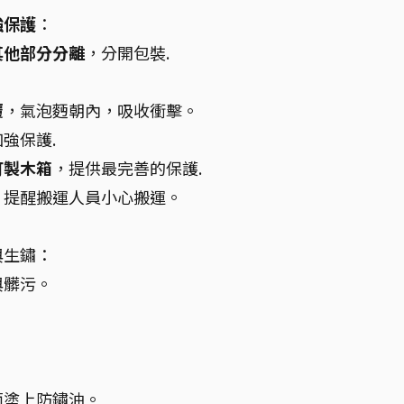
強保護
：
其他部分分離
，分開包裝.
覆
，氣泡麪朝內，吸收衝擊。
強保護.
訂製木箱
，提供最完善的保護.
，提醒搬運人員小心搬運。
與生鏽：
與髒污。
面塗上防鏽油。