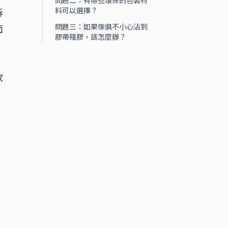
問題二：有哪些環保的包裝材
料可以選擇？
訴
問題三：如果傢俱不小心沾到
面
膠帶殘膠，該怎麼辦？
家