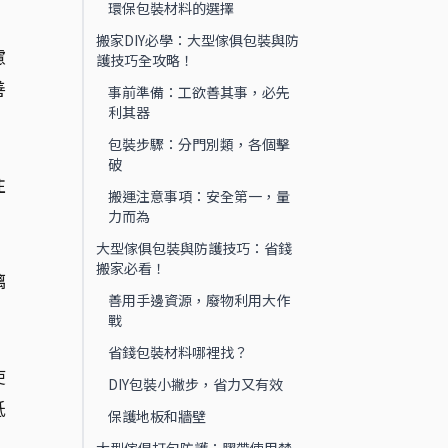
環保包裝材料的選擇
，
搬家DIY必學：大型傢俱包裝與防
慮
護技巧全攻略！
善
事前準備：工欲善其事，必先
利其器
包裝步驟：分門別類，各個擊
，
破
往
搬運注意事項：安全第一，量
力而為
大型傢俱包裝與防護技巧：省錢
搬家必看！
璃
善用手邊資源，廢物利用大作
，
戰
省錢包裝材料哪裡找？
使
DIY包裝小撇步，省力又有效
低
保護地板和牆壁