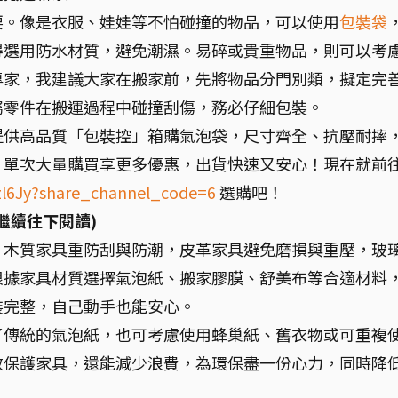
要。像是衣服、娃娃等不怕碰撞的物品，可以使用
包裝袋
得選用防水材質，避免潮濕。易碎或貴重物品，則可以考
專家，我建議大家在搬家前，先將物品分門別類，擬定完
屬零件在搬運過程中碰撞刮傷，務必仔細包裝。
提供高品質「包裝控」箱購氣泡袋，尺寸齊全、抗壓耐摔
，單次大量購買享更多優惠，出貨快速又安心！現在就前
Ezl6Jy?share_channel_code=6
選購吧！
繼續往下閱讀)
：
木質家具重防刮與防潮，皮革家具避免磨損與重壓，玻
根據家具材質選擇氣泡紙、搬家膠膜、舒美布等合適材料
裝完整，自己動手也能安心。
了傳統的氣泡紙，也可考慮使用蜂巢紙、舊衣物或可重複
效保護家具，還能減少浪費，為環保盡一份心力，同時降