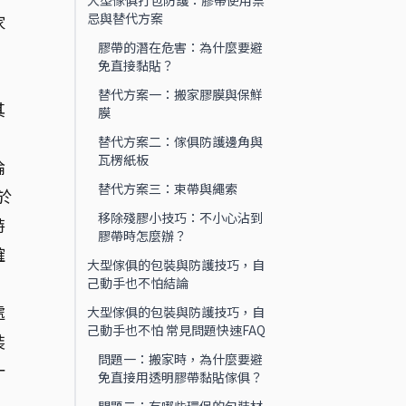
大型傢俱打包防護：膠帶使用禁
忌與替代方案
家
膠帶的潛在危害：為什麼要避
免直接黏貼？
替代方案一：搬家膠膜與保鮮
其
膜
替代方案二：傢俱防護邊角與
瓦楞紙板
論
替代方案三：束帶與繩索
於
移除殘膠小技巧：不小心沾到
特
膠帶時怎麼辦？
確
大型傢俱的包裝與防護技巧，自
己動手也不怕結論
處
大型傢俱的包裝與防護技巧，自
己動手也不怕 常見問題快速FAQ
裝
問題一：搬家時，為什麼要避
一
免直接用透明膠帶黏貼傢俱？