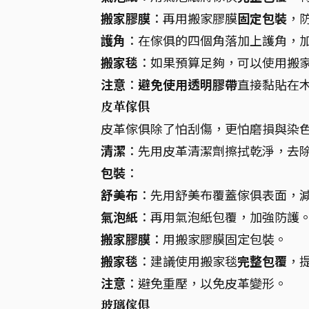
搬家膠膜
：再用搬家膠膜
固定包裝
，
護角
：在傢俱的四個角落加上護角，
搬家毯
：如果預算足夠，可以使用搬
注意
：
避免使用透明膠帶
直接黏貼在
皮革傢俱
皮革傢俱除了怕刮傷，更怕磨損與染
清潔
：先用皮革清潔劑擦拭乾淨，去
包裝
：
舒美布
：先用舒美布覆蓋傢俱表面，
氣泡紙
：再用氣泡紙包覆，加強防護
搬家膠膜
：用搬家膠膜固定包裝。
搬家毯
：建議使用搬家毯
完整包覆
，
注意
：避免重壓，以免皮革變形。
玻璃傢俱