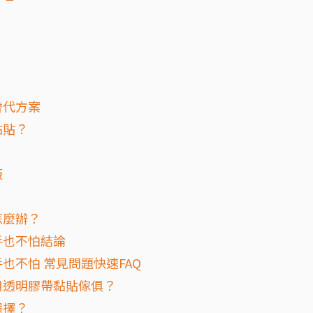
替代方案
黏貼？
板
怎麼辦？
手也不怕結論
也不怕 常見問題快速FAQ
用透明膠帶黏貼傢俱？
選擇？