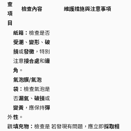
查
檢查內容
維護措施與注意事項
項
目
紙箱：
檢查是否
受潮
、
變形
、
破
損
或
發黴
，特別
注意
接合處
和
邊
角
。
氣泡膜/氣泡
袋：
檢查氣泡是
否
漏氣
、
破損
或
變黃
，應保持
彈
外
性
。
觀
填充物：
檢查是
若發現有問題，應立即
採取相