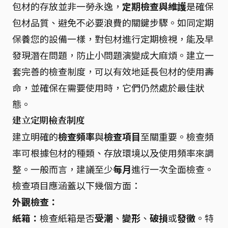
包材的存放並非一勞永逸，
定期檢查與維護
是確保
包材品質、避免不必要浪費的關鍵步驟。如同定期
保養您的設備一樣，對包材進行定期檢視，能及早
發現潛在問題，防止小問題演變成大麻煩。建立一
套完善的檢查制度，可以有效地延長包材的使用壽
命，並確保在需要使用時，它們仍然處於最佳狀
態。
建立定期檢查制度
建立明確的
檢查頻率
與
檢查項目
至關重要。檢查頻
率可根據包材的種類、存放環境以及使用頻率來調
整。一般而言，建議至少
每月
進行一次全面檢查。
檢查項目應涵蓋以下幾個方面：
外觀檢查：
紙箱：
檢查紙箱是否
受潮
、
變形
、
破損
或
發黴
。特