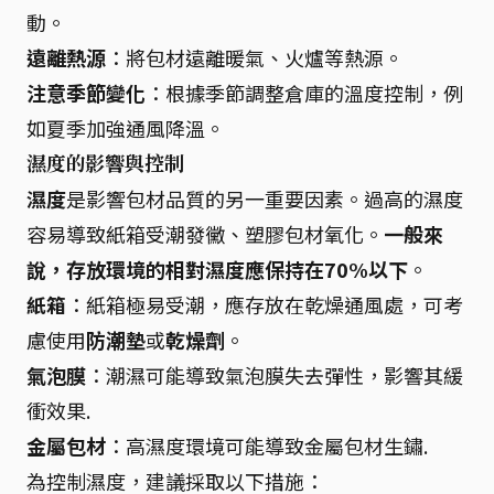
動。
遠離熱源
：將包材遠離暖氣、火爐等熱源。
注意季節變化
：根據季節調整倉庫的溫度控制，例
如夏季加強通風降溫。
濕度的影響與控制
濕度
是影響包材品質的另一重要因素。過高的濕度
容易導致紙箱受潮發黴、塑膠包材氧化。
一般來
說，存放環境的相對濕度應保持在70%以下
。
紙箱
：紙箱極易受潮，應存放在乾燥通風處，可考
慮使用
防潮墊
或
乾燥劑
。
氣泡膜
：潮濕可能導致氣泡膜失去彈性，影響其緩
衝效果.
金屬包材
：高濕度環境可能導致金屬包材生鏽.
為控制濕度，建議採取以下措施：