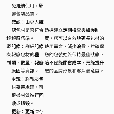
免繼續使用，影
響包裝品質。
確認：
由專人
確
認
包材是否符合
透過建立
定期檢查與維護制
報
報廢標準。
度
，您可以有效地
延長
包材的
廢
記錄：
詳細
記錄
使用壽命，
減少浪費
，並確保
機
報廢包材的
種
您的包裝始終保持
最佳狀態
。
制
類
、
數量
、
報廢
這不僅能
節省成本
，更能
提升
原因
等資訊。
您的品牌形象和客戶滿意度。
處理：
將報廢包
材
妥善處理
，可
根據材質進行
回
收
或
銷毀
。
更新：
更新
庫存