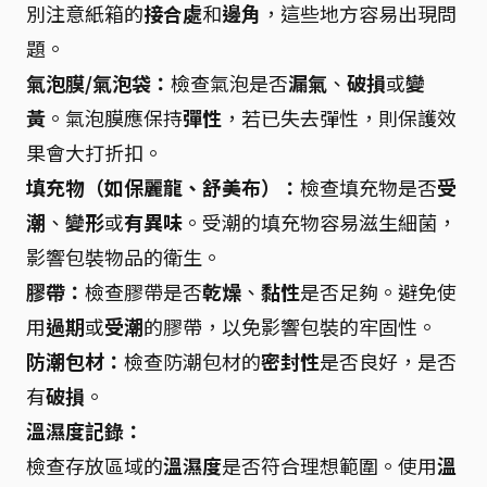
別注意紙箱的
接合處
和
邊角
，這些地方容易出現問
題。
氣泡膜/氣泡袋：
檢查氣泡是否
漏氣
、
破損
或
變
黃
。氣泡膜應保持
彈性
，若已失去彈性，則保護效
果會大打折扣。
填充物（如保麗龍、舒美布）：
檢查填充物是否
受
潮
、
變形
或
有異味
。受潮的填充物容易滋生細菌，
影響包裝物品的衛生。
膠帶：
檢查膠帶是否
乾燥
、
黏性
是否足夠。避免使
用
過期
或
受潮
的膠帶，以免影響包裝的牢固性。
防潮包材：
檢查防潮包材的
密封性
是否良好，是否
有
破損
。
溫濕度記錄：
檢查存放區域的
溫濕度
是否符合理想範圍。使用
溫