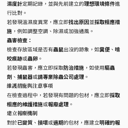
濕度計
定期記錄，並與先前建立的
理想環境條件
進
行比對。
若發現溫濕度異常，應立即
找出原因
並
採取相應措
施
，例如調整空調、除濕或加強通風。
蟲害檢查：
檢查存放區域是否有
蟲鼠
出沒的跡象，如
糞便
、
啃
咬痕跡
或
蟲卵
。
若發現蟲害，應立即採取
防治措施
，如使用
驅蟲
劑
、
捕鼠器
或
請專業除蟲公司處理
。
維護措施與注意事項
在檢查過程中，若發現有問題的包材，應立即
採取
相應的維護措施
或
報廢處理
。
建立報廢機制
對於
已變質
、
損壞
或
過期
的包材，應建立
明確的報