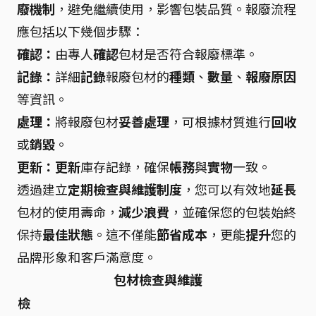
廢機制
，避免繼續使用，影響包裝品質。報廢流程
應包括以下幾個步驟：
確認：
由專人
確認
包材是否符合報廢標準。
記錄：
詳細
記錄
報廢包材的
種類
、
數量
、
報廢原因
等資訊。
處理：
將報廢包材
妥善處理
，可根據材質進行
回收
或
銷毀
。
更新：
更新
庫存記錄，確保
帳務
與
實物
一致。
透過建立
定期檢查與維護制度
，您可以有效地
延長
包材的使用壽命，
減少浪費
，並確保您的包裝始終
保持
最佳狀態
。這不僅能
節省成本
，更能
提升
您的
品牌形象和客戶滿意度。
包材檢查與維護
檢