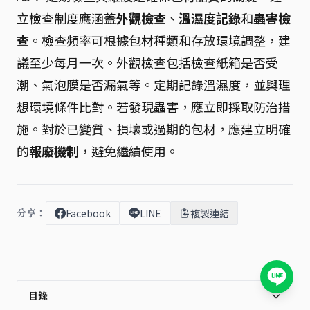
立檢查制度應涵蓋
外觀檢查
、
溫濕度記錄
和
蟲害檢
查
。檢查頻率可根據包材種類和存放環境調整，建
議至少每月一次。外觀檢查包括檢查紙箱是否受
潮、氣泡膜是否漏氣等。定期記錄溫濕度，並與理
想環境條件比對。若發現蟲害，應立即採取防治措
施。對於已變質、損壞或過期的包材，應建立明確
的
報廢機制
，避免繼續使用。
分享：
Facebook
LINE
複製連結
目錄