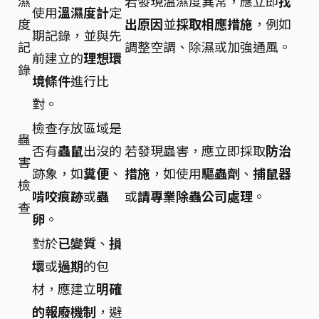
濕
若發現溫濕度異常，應立即
找
使用
溫濕度計
定
度
出原因
並
採取相應措施
，例如
期記錄，並與先
記
調整空調、除濕或加強通風。
前建立的
理想環
錄
境條件
進行比
對。
檢查存放區域是
蟲
否有
蟲鼠
出沒的
若發現蟲害，應立即採取
防治
害
跡象，如
糞便
、
措施
，如使用
驅蟲劑
、
捕鼠器
檢
啃咬痕跡
或
蟲
或
請專業除蟲公司處理
。
查
卵
。
對於
已變質
、
損
壞
或
過期
的包
材，應建立
明確
的報廢機制
，避