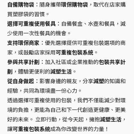
自備購物袋
：隨身攜帶
環保購物袋
，取代在店家購
買塑膠袋的習慣。
選擇可重複使用餐具
：自備餐盒、水壺和餐具，減
少使用一次性餐具的機會。
支持環保商家
：優先選擇提供可重複包裝選項的商
家，或鼓勵店家採用
可重複包裝系統
。
參與共享計劃
：加入社區或企業推動的
包裝共享計
劃
，體驗更便利的
減塑生活
。
從自身做起
：影響身邊的親友，分享
減塑
的知識和
經驗，共同為環境盡一份心力。
透過選擇可重複使用的包裝，我們不僅能減少對環
境的負擔，更能為自己和下一代創造更健康、更美
好的未來。 立即行動，從今天起，擁抱
減塑生活
，
讓
可重複包裝系統
成為你改變世界的力量！