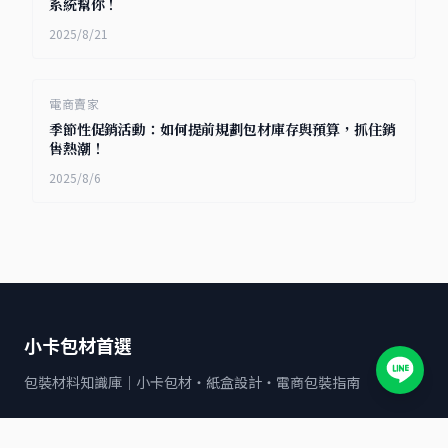
系統幫你！
2025/8/21
電商賣家
季節性促銷活動：如何提前規劃包材庫存與預算，抓住銷
售熱潮！
2025/8/6
小卡包材首選
包裝材料知識庫｜小卡包材・紙盒設計・電商包裝指南
文章分類