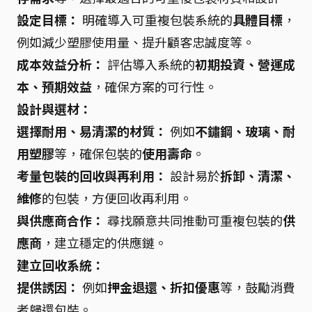
設定目標：
明確導入可重複包裝系統的
具體目標
，
例如減少塑膠使用量、提升顧客忠誠度等。
成本效益分析：
評估導入系統的
初期投資、營運成
本、預期效益
，確保方案的可行性。
設計與選材：
選擇耐用、易清潔的材質：
例如
不鏽鋼、玻璃、耐
用塑膠
等，確保包裝的
使用壽命
。
考量包裝的回收與再利用：
設計易於
拆卸、清潔、
維修
的包裝，方便回收再利用。
與供應商合作：
尋找願意共同推動可重複包裝的
供
應商
，建立穩定的供應鏈。
建立回收系統：
提供誘因：
例如
押金退還、折扣優惠
等，鼓勵消費
者歸還包裝。