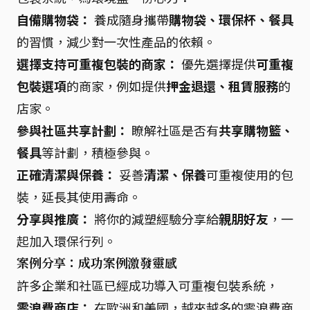
自備購物袋：
養成隨身攜帶
購物袋、環保杯、餐具
的習慣，減少對一次性產品的依賴。
選擇支持可重複包裝的商家：
優先選擇提供
可重複
包裝選項
的商家，例如提供
押金退還、租賃服務
的
店家。
參與社區共享計劃：
瞭解社區是否有
共享購物籃、
餐具
等計劃，積極參與。
正確清潔與保養：
妥善
清潔、保養
可重複使用的包
裝，延長其使用壽命。
分享與推廣：
將你的減塑經驗分享給
親朋好友
，一
起加入環保行列。
案例分享：成功案例激發靈感
許多企業和社區已經成功導入可重複包裝系統，
零浪費商店：
在歐洲和美國，越來越多的零浪費商