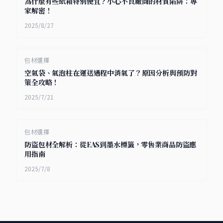
為什麼有些紙箱特別便宜？小心不良廠商的材質陷阱：專
家解密！
2025/8/27
包材選擇
空氣袋、氣泡柱在運送過程中消氣了？原因分析與預防對
策全攻略！
2025/7/21
包材選擇
防盜包材全解析：從EAS到墨水標籤，零售業商品防盜應
用指南
2025/7/8