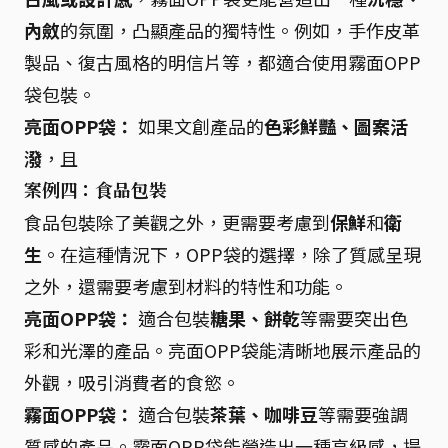
內斂
的氛圍，凸顯產品的獨特性。例如，手作皮革
製品、復古風格的明信片等，都適合使用霧面OPP
袋包裝。
亮面OPP袋：
如果文創產品的
色彩鮮豔、圖案活
潑
，且
案例四：食品包裝
食品包裝除了美觀之外，更需要考慮到
保鮮
和
衛
生
。在這種情況下，OPP袋的選擇，除了質感呈現
之外，還需要考慮到材料的特性和功能。
亮面OPP袋：
適合包裝
糖果、餅乾
等需要突出色
彩和光澤的產品。亮面OPP袋能清晰地展示產品的
外觀，吸引消費者的食慾。
霧面OPP袋：
適合包裝
茶葉、咖啡豆
等需要強調
質感的產品。霧面OPP袋能營造出一種高級感，提