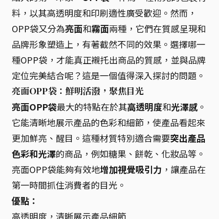
料，以其高透明度和印刷適性廣受歡迎。然而，
OPP袋又分為
亮面
和
霧面
兩種，它們在質感呈現和
品牌形象塑造上，有著截然不同的效果。選擇哪一
種OPP袋，才能真正襯托出商品的質感，並與品牌
定位完美結合呢？這是一個值得深入探討的問題。
亮面OPP袋：鮮明活潑，聚焦目光
亮面OPP袋
最大的特點在於其
高透明度
和
光澤感
。
它能清晰地展示產品的色彩和細節，使產品看起來
更加鮮亮、醒目。這種材質特別適合需要
突出產品
色彩和光澤
的商品，例如糖果、餅乾、化妝品等。
亮面OPP袋能夠有效地
增加視覺吸引力
，讓產品在
第一時間抓住消費者的目光。
優點：
高透明度，清晰展示產品細節