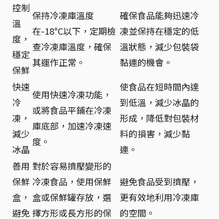
控制
保持冷凍庫溫度
確保食品能夠迅速冷
溫
在-18°C以下，定期檢
凍並保持在穩定的低
度，
查冷凍庫溫度，確保
溫狀態，減少包裝袋
穩定
其運作正常。
黏連的機會。
保鮮
快速
使食品在短時間內達
使用快速冷凍功能，
冷
到低溫，減少冰晶的
或將食品平鋪在冷凍
凍，
形成，降低對包裝材
庫底部，加速冷凍速
減少
料的損害，減少黏
度。
冰晶
連。
善用
對於容易擠壓變形的
保鮮
冷凍食品，使用保鮮
避免食品受到擠壓，
盒，
盒或保鮮罐存放，選
更有效地利用冷凍庫
避免
擇方形或長方形的保
的空間。