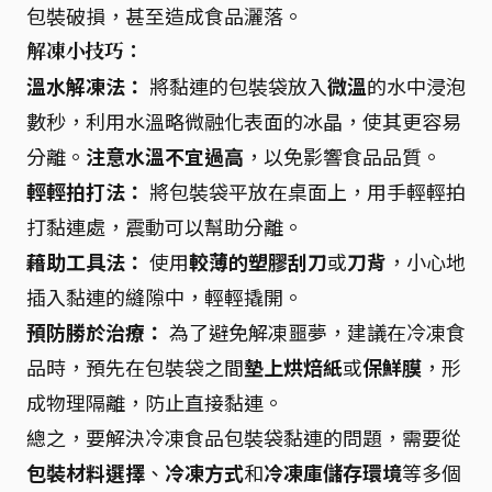
包裝破損，甚至造成食品灑落。
解凍小技巧：
溫水解凍法：
將黏連的包裝袋放入
微溫
的水中浸泡
數秒，利用水溫略微融化表面的冰晶，使其更容易
分離。
注意水溫不宜過高
，以免影響食品品質。
輕輕拍打法：
將包裝袋平放在桌面上，用手輕輕拍
打黏連處，震動可以幫助分離。
藉助工具法：
使用
較薄的塑膠刮刀
或
刀背
，小心地
插入黏連的縫隙中，輕輕撬開。
預防勝於治療：
為了避免解凍噩夢，建議在冷凍食
品時，預先在包裝袋之間
墊上烘焙紙
或
保鮮膜
，形
成物理隔離，防止直接黏連。
總之，要解決冷凍食品包裝袋黏連的問題，需要從
包裝材料選擇
、
冷凍方式
和
冷凍庫儲存環境
等多個