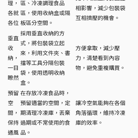
理，
區、冷凍調理食品
相影響，減少包裝袋
各就
區，使用收納盒或隔
互相擠壓的機會。
各位
板區分空間。
採用垂直收納的方
垂直
式，將包裝袋立起
收
方便拿取，減少壓
來，利用文件夾、書
納，
力，清楚看到內容
擋等工具分隔包裝
一目
物，避免重複購買。
袋，使用透明收納
瞭然
盒。
預留
在存放冷凍食品時，
空
預留適當的空間，定
讓冷空氣能夠在各個
間，
期清理冷凍庫，丟棄
角落循環，維持冷凍
保持
過期或不常使用的食
庫的效率。
通風
品。