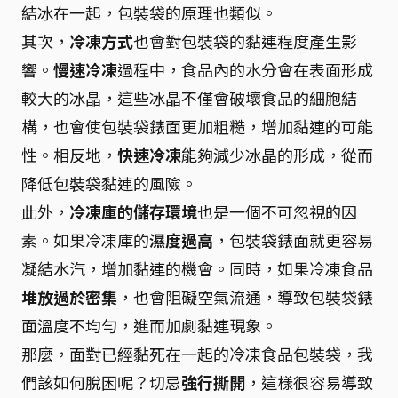
結冰在一起，包裝袋的原理也類似。
其次，
冷凍方式
也會對包裝袋的黏連程度產生影
響。
慢速冷凍
過程中，食品內的水分會在表面形成
較大的冰晶，這些冰晶不僅會破壞食品的細胞結
構，也會使包裝袋錶面更加粗糙，增加黏連的可能
性。相反地，
快速冷凍
能夠減少冰晶的形成，從而
降低包裝袋黏連的風險。
此外，
冷凍庫的儲存環境
也是一個不可忽視的因
素。如果冷凍庫的
濕度過高
，包裝袋錶面就更容易
凝結水汽，增加黏連的機會。同時，如果冷凍食品
堆放過於密集
，也會阻礙空氣流通，導致包裝袋錶
面溫度不均勻，進而加劇黏連現象。
那麼，面對已經黏死在一起的冷凍食品包裝袋，我
們該如何脫困呢？切忌
強行撕開
，這樣很容易導致