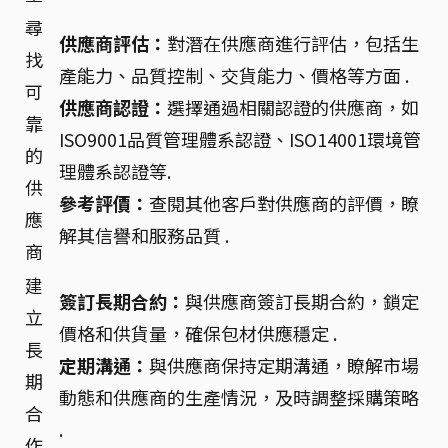
尋
供應商評估：
對潛在供應商進行評估，包括生
找
產能力、品質控制、交貨能力、價格等方面 .
可
供應商認證：
選擇通過相關認證的供應商，如
靠
ISO9001品質管理體系認證、ISO14001環境管
的
理體系認證等.
供
參考評價：
查閱其他客戶對供應商的評價，瞭
應
解其信譽和服務品質 .
商
建
簽訂長期合約：
與供應商簽訂長期合約，鎖定
立
價格和供貨量，確保包材供應穩定 .
長
定期溝通：
與供應商保持定期溝通，瞭解市場
期
動態和供應商的生產情況，及時調整採購策略
合
.
作